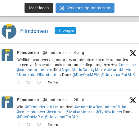
Meer laden
Volg ons op Instagram
Filmdomein
Volgen
Filmdomein
@filmdomein
·
4 aug
'Wellicht wat overval, maar bevat adembenemende animaties
en een verfrissende dosis emotionele diepgang' ★★★✩
#recensie
@supermariomovie
4K
#SuperMarioGalaxyMovie
#MarioMovie
#Nintendo
#Illumination
Dank
@DayOneMPM
@UniversalEntBLX
-
Twitter
Filmdomein
@filmdomein
·
28 jul
Win
@RemindersofHim
op dvd!
#winactie
#RemindersOfHim
@colleenhoover
@vcaswill
@MaikaMonroe
@TyriqWithers
Dank
@DayOneMPM
@UniversalEntBLX
-
Twitter