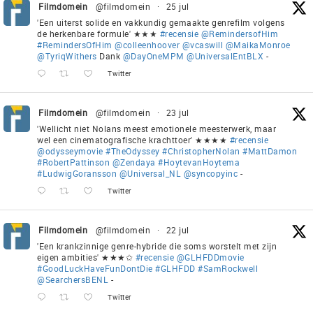
Filmdomein
@filmdomein
·
25 jul
'Een uiterst solide en vakkundig gemaakte genrefilm volgens
de herkenbare formule' ★★★
#recensie
@RemindersofHim
#RemindersOfHim
@colleenhoover
@vcaswill
@MaikaMonroe
@TyriqWithers
Dank
@DayOneMPM
@UniversalEntBLX
-
Twitter
Filmdomein
@filmdomein
·
23 jul
'Wellicht niet Nolans meest emotionele meesterwerk, maar
wel een cinematografische krachttoer' ★★★★
#recensie
@odysseymovie
#TheOdyssey
#ChristopherNolan
#MattDamon
#RobertPattinson
@Zendaya
#HoytevanHoytema
#LudwigGoransson
@Universal_NL
@syncopyinc
-
Twitter
Filmdomein
@filmdomein
·
22 jul
'Een krankzinnige genre-hybride die soms worstelt met zijn
eigen ambities' ★★★✩
#recensie
@GLHFDDmovie
#GoodLuckHaveFunDontDie
#GLHFDD
#SamRockwell
@SearchersBENL
-
Twitter