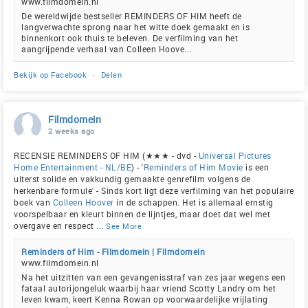
www.filmdomein.nl
De wereldwijde bestseller REMINDERS OF HIM heeft de
langverwachte sprong naar het witte doek gemaakt en is
binnenkort ook thuis te beleven. De verfilming van het
aangrijpende verhaal van Colleen Hoove...
Bekijk op Facebook
·
Delen
Filmdomein
2 weeks ago
RECENSIE REMINDERS OF HIM (★★★ - dvd -
Universal Pictures
Home Entertainment - NL/BE
) - '
Reminders of Him Movie
is een
uiterst solide en vakkundig gemaakte genrefilm volgens de
herkenbare formule' - Sinds kort ligt deze verfilming van het populaire
boek van
Colleen Hoover
in de schappen. Het is allemaal ernstig
voorspelbaar en kleurt binnen de lijntjes, maar doet dat wel met
overgave en respect
...
See More
Reminders of Him - Filmdomein | Filmdomein
www.filmdomein.nl
Na het uitzitten van een gevangenisstraf van zes jaar wegens een
fataal autorijongeluk waarbij haar vriend Scotty Landry om het
leven kwam, keert Kenna Rowan op voorwaardelijke vrijlating