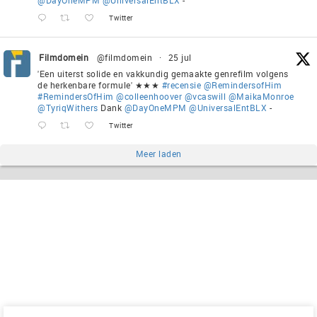
Twitter
Filmdomein
@filmdomein
·
25 jul
'Een uiterst solide en vakkundig gemaakte genrefilm volgens
de herkenbare formule' ★★★
#recensie
@RemindersofHim
#RemindersOfHim
@colleenhoover
@vcaswill
@MaikaMonroe
@TyriqWithers
Dank
@DayOneMPM
@UniversalEntBLX
-
Twitter
Meer laden