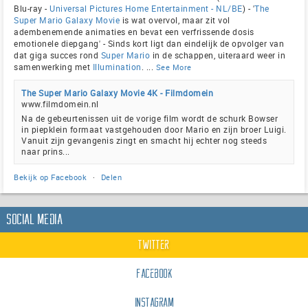
Blu-ray -
Universal Pictures Home Entertainment - NL/BE
) - '
The
Super Mario Galaxy Movie
is wat overvol, maar zit vol
adembenemende animaties en bevat een verfrissende dosis
emotionele diepgang' - Sinds kort ligt dan eindelijk de opvolger van
dat giga succes rond
Super Mario
in de schappen, uiteraard weer in
samenwerking met
Illumination
.
...
See More
The Super Mario Galaxy Movie 4K - Filmdomein
www.filmdomein.nl
Na de gebeurtenissen uit de vorige film wordt de schurk Bowser
in piepklein formaat vastgehouden door Mario en zijn broer Luigi.
Vanuit zijn gevangenis zingt en smacht hij echter nog steeds
naar prins...
Bekijk op Facebook
·
Delen
Social Media
Twitter
Facebook
Instagram