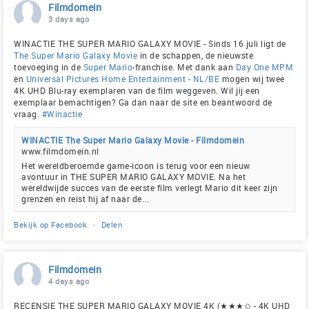
Filmdomein
3 days ago
WINACTIE THE SUPER MARIO GALAXY MOVIE - Sinds 16 juli ligt de
The Super Mario Galaxy Movie
in de schappen, de nieuwste
toevoeging in de
Super Mario
-franchise. Met dank aan
Day One MPM
en
Universal Pictures Home Entertainment - NL/BE
mogen wij twee
4K UHD Blu-ray exemplaren van de film weggeven. Wil jij een
exemplaar bemachtigen? Ga dan naar de site en beantwoord de
vraag.
#Winactie
WINACTIE The Super Mario Galaxy Movie - Filmdomein
www.filmdomein.nl
Het wereldberoemde game-icoon is terug voor een nieuw
avontuur in THE SUPER MARIO GALAXY MOVIE. Na het
wereldwijde succes van de eerste film verlegt Mario dit keer zijn
grenzen en reist hij af naar de...
Bekijk op Facebook
·
Delen
Filmdomein
4 days ago
RECENSIE THE SUPER MARIO GALAXY MOVIE 4K (★★★✩ - 4K UHD