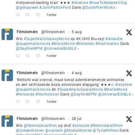
Hollywood-leading man' ★★★
#recensie
#HowToMakeAKilling
@glenpowell
#JohnPattonFord
Dank
@DutchFilmWorks
-
Twitter
Filmdomein
@filmdomein
·
5 aug
Win
#SuperMarioGalaxyMovie
op 4K UHD Blu-ray!
#winactie
@supermariomovie
#MarioMovie
#Nintendo
#Illumination
Dank
@DayOneMPM
@UniversalEntBLX
-
Twitter
Filmdomein
@filmdomein
·
4 aug
'Wellicht wat overval, maar bevat adembenemende animaties
en een verfrissende dosis emotionele diepgang' ★★★✩
#recensie
@supermariomovie
4K
#SuperMarioGalaxyMovie
#MarioMovie
#Nintendo
#Illumination
Dank
@DayOneMPM
@UniversalEntBLX
-
Twitter
Filmdomein
@filmdomein
·
28 jul
Win
@RemindersofHim
op dvd!
#winactie
#RemindersOfHim
@colleenhoover
@vcaswill
@MaikaMonroe
@TyriqWithers
Dank
@DayOneMPM
@UniversalEntBLX
-