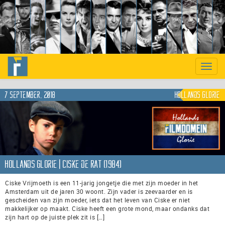
Previous
Nex
Toggle
naviga
7 september, 2018
Hollands Glorie
Hollands Glorie | Ciske de Rat (1984)
Ciske Vrijmoeth is een 11-jarig jongetje die met zijn moeder in het
Amsterdam uit de jaren 30 woont. Zijn vader is zeevaarder en is
gescheiden van zijn moeder, iets dat het leven van Ciske er niet
makkelijker op maakt. Ciske heeft een grote mond, maar ondanks dat
zijn hart op de juiste plek zit is […]