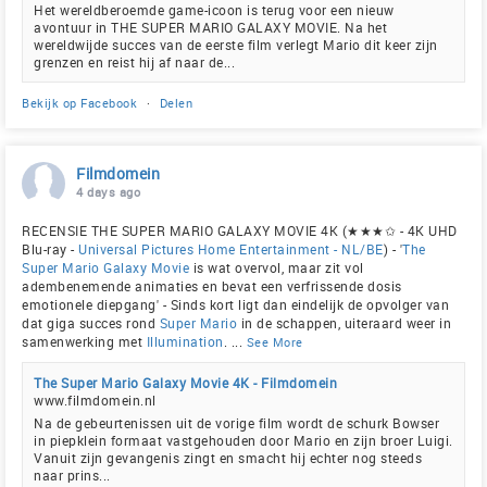
Het wereldberoemde game-icoon is terug voor een nieuw
avontuur in THE SUPER MARIO GALAXY MOVIE. Na het
wereldwijde succes van de eerste film verlegt Mario dit keer zijn
grenzen en reist hij af naar de...
Bekijk op Facebook
·
Delen
Filmdomein
4 days ago
RECENSIE THE SUPER MARIO GALAXY MOVIE 4K (★★★✩ - 4K UHD
Blu-ray -
Universal Pictures Home Entertainment - NL/BE
) - '
The
Super Mario Galaxy Movie
is wat overvol, maar zit vol
adembenemende animaties en bevat een verfrissende dosis
emotionele diepgang' - Sinds kort ligt dan eindelijk de opvolger van
dat giga succes rond
Super Mario
in de schappen, uiteraard weer in
samenwerking met
Illumination
.
...
See More
The Super Mario Galaxy Movie 4K - Filmdomein
www.filmdomein.nl
Na de gebeurtenissen uit de vorige film wordt de schurk Bowser
in piepklein formaat vastgehouden door Mario en zijn broer Luigi.
Vanuit zijn gevangenis zingt en smacht hij echter nog steeds
naar prins...