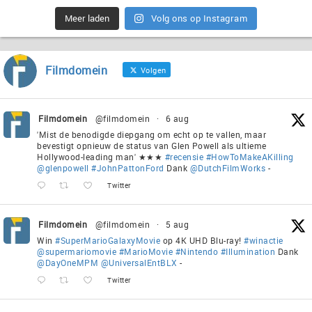
Meer laden
Volg ons op Instagram
Filmdomein
Volgen
Filmdomein
@filmdomein
·
6 aug
'Mist de benodigde diepgang om echt op te vallen, maar
bevestigt opnieuw de status van Glen Powell als ultieme
Hollywood-leading man' ★★★
#recensie
#HowToMakeAKilling
@glenpowell
#JohnPattonFord
Dank
@DutchFilmWorks
-
Twitter
Filmdomein
@filmdomein
·
5 aug
Win
#SuperMarioGalaxyMovie
op 4K UHD Blu-ray!
#winactie
@supermariomovie
#MarioMovie
#Nintendo
#Illumination
Dank
@DayOneMPM
@UniversalEntBLX
-
Twitter