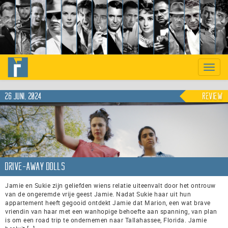
Previous
Nex
Toggle
naviga
26 juni, 2024
Review
Drive-Away Dolls
Jamie en Sukie zijn geliefden wiens relatie uiteenvalt door het ontrouw
van de ongeremde vrije geest Jamie. Nadat Sukie haar uit hun
appartement heeft gegooid ontdekt Jamie dat Marion, een wat brave
vriendin van haar met een wanhopige behoefte aan spanning, van plan
is om een road trip te ondernemen naar Tallahassee, Florida. Jamie