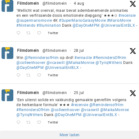
Filmdomein
@filmdomein
·
4 aug
'Wellicht wat overval, maar bevat adembenemende animaties
en een verfrissende dosis emotionele diepgang' ★★★✩
#recensie
@supermariomovie
4K
#SuperMarioGalaxyMovie
#MarioMovie
#Nintendo
#Illumination
Dank
@DayOneMPM
@UniversalEntBLX
-
Twitter
Filmdomein
@filmdomein
·
28 jul
Win
@RemindersofHim
op dvd!
#winactie
#RemindersOfHim
@colleenhoover
@vcaswill
@MaikaMonroe
@TyriqWithers
Dank
@DayOneMPM
@UniversalEntBLX
-
Twitter
Filmdomein
@filmdomein
·
25 jul
'Een uiterst solide en vakkundig gemaakte genrefilm volgens
de herkenbare formule' ★★★
#recensie
@RemindersofHim
#RemindersOfHim
@colleenhoover
@vcaswill
@MaikaMonroe
@TyriqWithers
Dank
@DayOneMPM
@UniversalEntBLX
-
Twitter
Meer laden