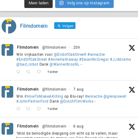
Meer laden
Volg ons op Instagram
Filmdomein
Volgen
Filmdomein
@filmdomein
·
20h
Win vrijkaarten voor
@EndofOakStreet
!
#winactie
#EndOfOakStreet
#AnneHathaway
#EwanMcGregor
#JJAbrams
@bad_robot
Dank
@WarnerBrosNL
-
Twitter
Filmdomein
@filmdomein
·
7 aug
Win
#HowToMakeAKilling
op Blu-ray!
#winactie
@glenpowell
#JohnPattonFord
Dank
@DutchFilmWorks
-
Twitter
Filmdomein
@filmdomein
·
6 aug
'Mist de benodigde diepgang om echt op te vallen, maar
bevestigt opnieuw de status van Glen Powell als ultieme