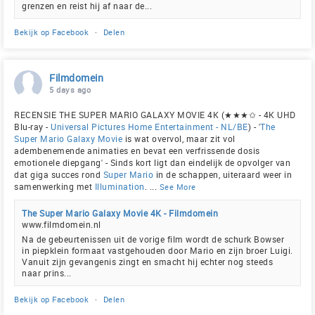
grenzen en reist hij af naar de...
Bekijk op Facebook
·
Delen
Filmdomein
5 days ago
RECENSIE THE SUPER MARIO GALAXY MOVIE 4K (★★★✩ - 4K UHD
Blu-ray -
Universal Pictures Home Entertainment - NL/BE
) - '
The
Super Mario Galaxy Movie
is wat overvol, maar zit vol
adembenemende animaties en bevat een verfrissende dosis
emotionele diepgang' - Sinds kort ligt dan eindelijk de opvolger van
dat giga succes rond
Super Mario
in de schappen, uiteraard weer in
samenwerking met
Illumination
.
...
See More
The Super Mario Galaxy Movie 4K - Filmdomein
www.filmdomein.nl
Na de gebeurtenissen uit de vorige film wordt de schurk Bowser
in piepklein formaat vastgehouden door Mario en zijn broer Luigi.
Vanuit zijn gevangenis zingt en smacht hij echter nog steeds
naar prins...
Bekijk op Facebook
·
Delen