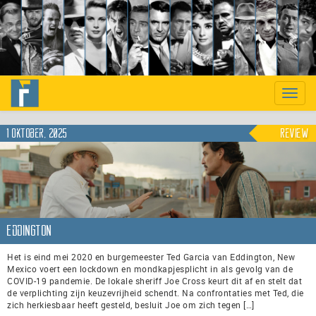
Previous
Nex
Toggle
naviga
1 oktober, 2025
Review
Eddington
Het is eind mei 2020 en burgemeester Ted Garcia van Eddington, New
Mexico voert een lockdown en mondkapjesplicht in als gevolg van de
COVID-19 pandemie. De lokale sheriff Joe Cross keurt dit af en stelt dat
de verplichting zijn keuzevrijheid schendt. Na confrontaties met Ted, die
zich herkiesbaar heeft gesteld, besluit Joe om zich tegen […]