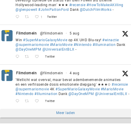
Hollywood-leading man' ★★★
#recensie
#HowToMakeAKilling
@glenpowell
#JohnPattonFord
Dank
@DutchFilmWorks
-
1
Twitter
Filmdomein
@filmdomein
·
5 aug
Win
#SuperMarioGalaxyMovie
op 4K UHD Blu-ray!
#winactie
@supermariomovie
#MarioMovie
#Nintendo
#Illumination
Dank
@DayOneMPM
@UniversalEntBLX
-
Twitter
Filmdomein
@filmdomein
·
4 aug
'Wellicht wat overval, maar bevat adembenemende animaties
en een verfrissende dosis emotionele diepgang' ★★★✩
#recensie
@supermariomovie
4K
#SuperMarioGalaxyMovie
#MarioMovie
#Nintendo
#Illumination
Dank
@DayOneMPM
@UniversalEntBLX
-
Twitter
Meer laden