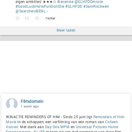
eigen ambities' ★★★✩
#recensie
@GLHFDDmovie
#GoodLuckHaveFunDontDie
#GLHFDD
#SamRockwell
@SearchersBENL
-
Twitter
Meer laden
Filmdomein
1 week ago
WINACTIE REMINDERS OF HIM - Sinds 25 juni ligt
Reminders of Him
Movie
in de schappen, een verfilming van een roman van
Colleen
Hoover
. Met dank aan
Day One MPM
en
Universal Pictures Home
Entertainment - NL/BE
mogen wij een dvd-exemplaar van deze film