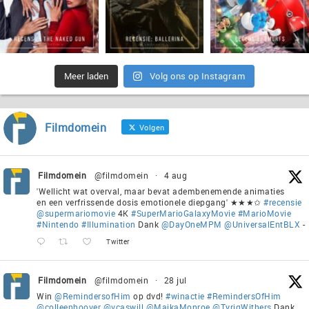
Meer laden
Volg ons op Instagram
Filmdomein
Volgen
Filmdomein
@filmdomein
·
4 aug
'Wellicht wat overval, maar bevat adembenemende animaties
en een verfrissende dosis emotionele diepgang' ★★★✩
#recensie
@supermariomovie
4K
#SuperMarioGalaxyMovie
#MarioMovie
#Nintendo
#Illumination
Dank
@DayOneMPM
@UniversalEntBLX
-
Twitter
Filmdomein
@filmdomein
·
28 jul
Win
@RemindersofHim
op dvd!
#winactie
#RemindersOfHim
@colleenhoover
@vcaswill
@MaikaMonroe
@TyriqWithers
Dank