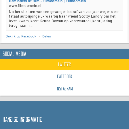
Reminders of Him - Filmdomein | Filmdomein
www.filmdomein.nl
Na het uitzitten van een gevangenisstraf van zes jaar wegens een
fataal autorijongeluk waarbij haar vriend Scotty Landry om het
leven kwam, keert Kenna Rowan op voorwaardelijke vrijlating
terug naar h...
Bekijk op Facebook
·
Delen
Social Media
Twitter
Facebook
Instagram
Handige informatie