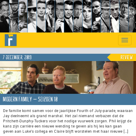
Previous
Nex
Toggle
naviga
7 december, 2019
Review
Modern Family – seizoen 10
De familie komt samen voor de jaarlijkse Fourth of July-parade, waaraan
Jay deelneemt als grand marshal. Het zal niemand verbazen dat de
Pritchett-Dunphy-Tuckers voor het nodige vuurwerk zorgen. Phil krijgt de
kans zijn carrière een nieuwe wending te geven als hij les kan gaan
geven aan Luke’s collega en Claire blijft worstelen met haar nieuwe […]