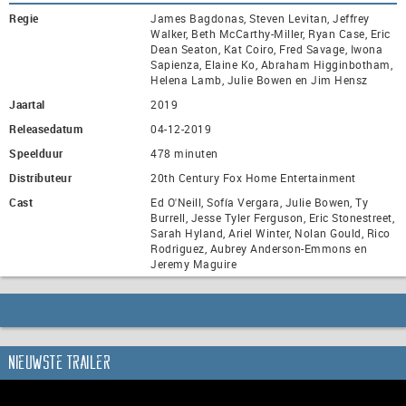
Regie
James Bagdonas, Steven Levitan, Jeffrey
Walker, Beth McCarthy-Miller, Ryan Case, Eric
Dean Seaton, Kat Coiro, Fred Savage, Iwona
Sapienza, Elaine Ko, Abraham Higginbotham,
Helena Lamb, Julie Bowen en Jim Hensz
Jaartal
2019
Releasedatum
04-12-2019
Speelduur
478 minuten
Distributeur
20th Century Fox Home Entertainment
Cast
Ed O'Neill, Sofía Vergara, Julie Bowen, Ty
Burrell, Jesse Tyler Ferguson, Eric Stonestreet,
Sarah Hyland, Ariel Winter, Nolan Gould, Rico
Rodriguez, Aubrey Anderson-Emmons en
Jeremy Maguire
Nieuwste trailer