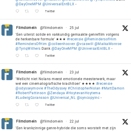
@DayOneMPM
@UniversalEntBLX
-
Twitter
Filmdomein
@filmdomein
·
25 jul
'Een uiterst solide en vakkundig gemaakte genrefilm volgens
de herkenbare formule' ★★★
#recensie
@RemindersofHim
#RemindersOfHim
@colleenhoover
@vcaswill
@MaikaMonroe
@TyriqWithers
Dank
@DayOneMPM
@UniversalEntBLX
-
Twitter
Filmdomein
@filmdomein
·
23 jul
'Wellicht niet Nolans meest emotionele meesterwerk, maar
wel een cinematografische krachttoer' ★★★★
#recensie
@odysseymovie
#TheOdyssey
#ChristopherNolan
#MattDamon
#RobertPattinson
@Zendaya
#HoytevanHoytema
#LudwigGoransson
@Universal_NL
@syncopyinc
-
Twitter
Filmdomein
@filmdomein
·
22 jul
'Een krankzinnige genre-hybride die soms worstelt met zijn