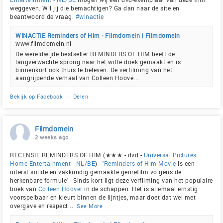
weggeven. Wil jij die bemachtigen? Ga dan naar de site en
beantwoord de vraag.
#winactie
WINACTIE Reminders of Him - Filmdomein | Filmdomein
www.filmdomein.nl
De wereldwijde bestseller REMINDERS OF HIM heeft de
langverwachte sprong naar het witte doek gemaakt en is
binnenkort ook thuis te beleven. De verfilming van het
aangrijpende verhaal van Colleen Hoove...
Bekijk op Facebook
·
Delen
Filmdomein
2 weeks ago
RECENSIE REMINDERS OF HIM (★★★ - dvd -
Universal Pictures
Home Entertainment - NL/BE
) - '
Reminders of Him Movie
is een
uiterst solide en vakkundig gemaakte genrefilm volgens de
herkenbare formule' - Sinds kort ligt deze verfilming van het populaire
boek van
Colleen Hoover
in de schappen. Het is allemaal ernstig
voorspelbaar en kleurt binnen de lijntjes, maar doet dat wel met
overgave en respect
...
See More