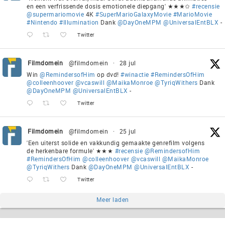
en een verfrissende dosis emotionele diepgang' ★★★✩
#recensie
@supermariomovie
4K
#SuperMarioGalaxyMovie
#MarioMovie
#Nintendo
#Illumination
Dank
@DayOneMPM
@UniversalEntBLX
-
Twitter
Filmdomein
@filmdomein
·
28 jul
Win
@RemindersofHim
op dvd!
#winactie
#RemindersOfHim
@colleenhoover
@vcaswill
@MaikaMonroe
@TyriqWithers
Dank
@DayOneMPM
@UniversalEntBLX
-
Twitter
Filmdomein
@filmdomein
·
25 jul
'Een uiterst solide en vakkundig gemaakte genrefilm volgens
de herkenbare formule' ★★★
#recensie
@RemindersofHim
#RemindersOfHim
@colleenhoover
@vcaswill
@MaikaMonroe
@TyriqWithers
Dank
@DayOneMPM
@UniversalEntBLX
-
Twitter
Meer laden