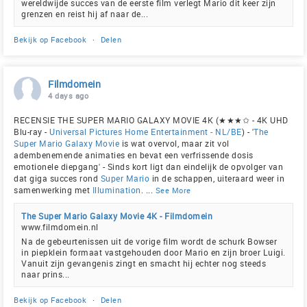
wereldwijde succes van de eerste film verlegt Mario dit keer zijn
grenzen en reist hij af naar de...
Bekijk op Facebook
·
Delen
Filmdomein
4 days ago
RECENSIE THE SUPER MARIO GALAXY MOVIE 4K (★★★✩ - 4K UHD
Blu-ray -
Universal Pictures Home Entertainment - NL/BE
) - '
The
Super Mario Galaxy Movie
is wat overvol, maar zit vol
adembenemende animaties en bevat een verfrissende dosis
emotionele diepgang' - Sinds kort ligt dan eindelijk de opvolger van
dat giga succes rond
Super Mario
in de schappen, uiteraard weer in
samenwerking met
Illumination
.
...
See More
The Super Mario Galaxy Movie 4K - Filmdomein
www.filmdomein.nl
Na de gebeurtenissen uit de vorige film wordt de schurk Bowser
in piepklein formaat vastgehouden door Mario en zijn broer Luigi.
Vanuit zijn gevangenis zingt en smacht hij echter nog steeds
naar prins...
Bekijk op Facebook
·
Delen