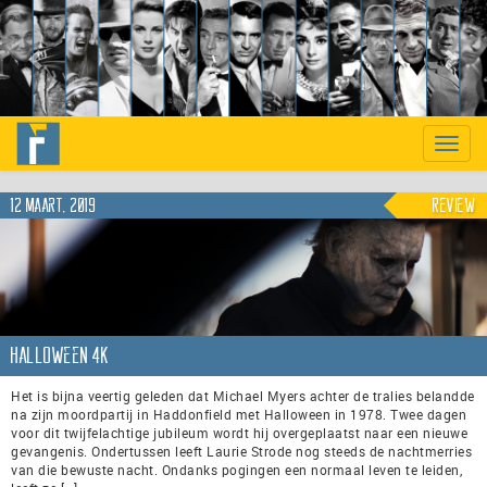
Previous
Nex
Toggle
naviga
12 maart, 2019
Review
Halloween 4K
Het is bijna veertig geleden dat Michael Myers achter de tralies belandde
na zijn moordpartij in Haddonfield met Halloween in 1978. Twee dagen
voor dit twijfelachtige jubileum wordt hij overgeplaatst naar een nieuwe
gevangenis. Ondertussen leeft Laurie Strode nog steeds de nachtmerries
van die bewuste nacht. Ondanks pogingen een normaal leven te leiden,