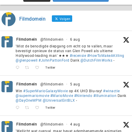
Filmdomein
Volgen
Filmdomein
@filmdomein
·
6 aug
'Mist de benodigde diepgang om echt op te vallen, maar
bevestigt opnieuw de status van Glen Powell als ultieme
Hollywood-leading man' ★★★
#recensie
#HowToMakeAKilling
@glenpowell
#JohnPattonFord
Dank
@DutchFilmWorks
-
Twitter
Filmdomein
@filmdomein
·
5 aug
Win
#SuperMarioGalaxyMovie
op 4K UHD Blu-ray!
#winactie
@supermariomovie
#MarioMovie
#Nintendo
#Illumination
Dank
@DayOneMPM
@UniversalEntBLX
-
Twitter
Filmdomein
@filmdomein
·
4 aug
'Wellicht wat overval, maar bevat adembenemende animaties