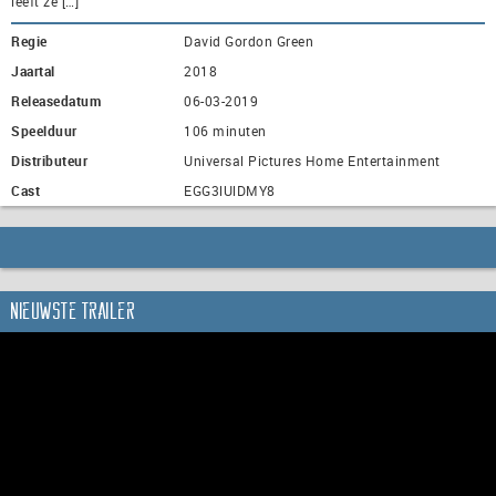
leeft ze […]
Regie
David Gordon Green
Jaartal
2018
Releasedatum
06-03-2019
Speelduur
106 minuten
Distributeur
Universal Pictures Home Entertainment
Cast
EGG3lUlDMY8
Nieuwste trailer