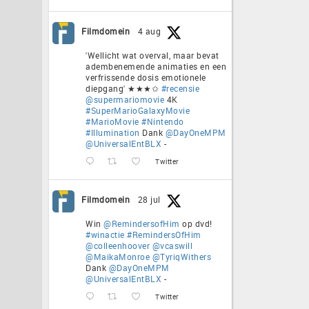
Filmdomein
4 aug
'Wellicht wat overval, maar bevat
adembenemende animaties en een
verfrissende dosis emotionele
diepgang' ★★★✩
#recensie
@supermariomovie
4K
#SuperMarioGalaxyMovie
#MarioMovie
#Nintendo
#Illumination
Dank
@DayOneMPM
@UniversalEntBLX
-
Twitter
Filmdomein
28 jul
Win
@RemindersofHim
op dvd!
#winactie
#RemindersOfHim
@colleenhoover
@vcaswill
@MaikaMonroe
@TyriqWithers
Dank
@DayOneMPM
@UniversalEntBLX
-
Twitter