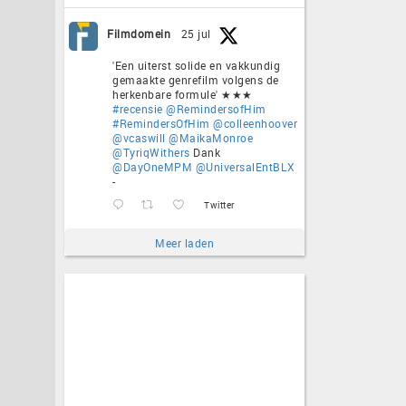
Filmdomein
25 jul
'Een uiterst solide en vakkundig
gemaakte genrefilm volgens de
herkenbare formule' ★★★
#recensie
@RemindersofHim
#RemindersOfHim
@colleenhoover
@vcaswill
@MaikaMonroe
@TyriqWithers
Dank
@DayOneMPM
@UniversalEntBLX
-
Twitter
Meer laden