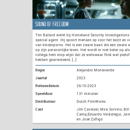
Sound of Freedom
Tim Ballard werkt bij Homeland Security Investigations
special agent. Hij spoort mensen op voor het bezit en v
van kinderporno. Het is een zware baan die een zware wi
op zijn persoonlijke leven. Het wordt er niet beter op al
collega hem erop wijst dat ze weliswaar flink wat pedof
hebben gearresteerd, […]
Regie
Alejandro Monteverde
Jaartal
2023
Releasedatum
26-10-2023
Speelduur
131 minuten
Distributeur
Dutch FilmWorks
Cast
Jim Caviezel, Mira Sorvino, Bill
Camp,Eduardo Verástegui, Javi
en José Zúñigo