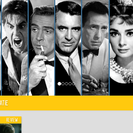
atie
Review