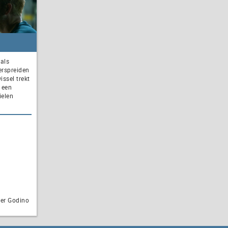
 als
erspreiden
ssel trekt
s een
ielen
er Godino