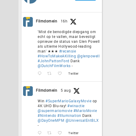
Filmdomein
16h
'Mist de benodigde diepgang om
echt op te vallen, maar bevestigt
opnieuw de status van Glen Powell
als ultieme Hollywood-leading
man' ★★★
#recensie
#HowToMakeAKilling
@glenpowell
#JohnPattonFord
Dank
@DutchFilmWorks
-
Twitter
Filmdomein
5 aug
Win
#SuperMarioGalaxyMovie
op
4K UHD Blu-ray!
#winactie
@supermariomovie
#MarioMovie
#Nintendo
#Illumination
Dank
@DayOneMPM
@UniversalEntBLX
-
Twitter