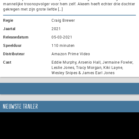
mannelijke troonopvolger voor hem zelf. Akeem heeft echter drie dochter
gekregen met zijn grote liefde […]
Regie
Craig Brewer
Jaartal
2021
Releasedatum
05-03-2021
Speelduur
110 minuten
Distributeur
Amazon Prime Video
Cast
Eddie Murphy, Arsenio Hall, Jermaine Fowler,
Leslie Jones, Tracy Morgan, Kiki Layne,
Wesley Snipes & James Earl Jones
Nieuwste trailer