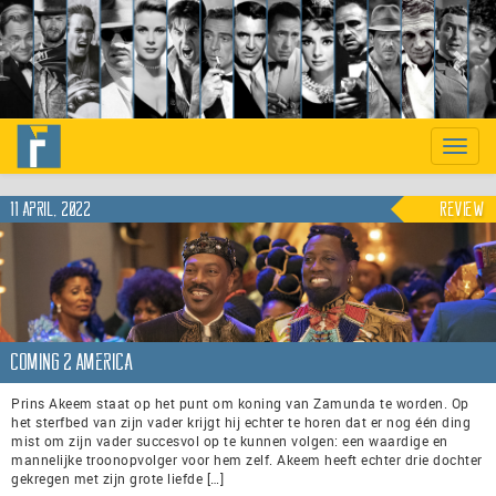
Previous
Nex
Toggle
naviga
11 april, 2022
Review
Coming 2 America
Prins Akeem staat op het punt om koning van Zamunda te worden. Op
het sterfbed van zijn vader krijgt hij echter te horen dat er nog één ding
mist om zijn vader succesvol op te kunnen volgen: een waardige en
mannelijke troonopvolger voor hem zelf. Akeem heeft echter drie dochter
gekregen met zijn grote liefde […]