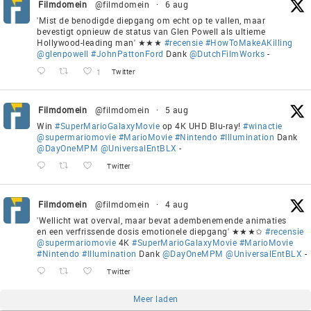
Filmdomein
@filmdomein
·
6 aug
'Mist de benodigde diepgang om echt op te vallen, maar
bevestigt opnieuw de status van Glen Powell als ultieme
Hollywood-leading man' ★★★
#recensie
#HowToMakeAKilling
@glenpowell
#JohnPattonFord
Dank
@DutchFilmWorks
-
1
Twitter
Filmdomein
@filmdomein
·
5 aug
Win
#SuperMarioGalaxyMovie
op 4K UHD Blu-ray!
#winactie
@supermariomovie
#MarioMovie
#Nintendo
#Illumination
Dank
@DayOneMPM
@UniversalEntBLX
-
Twitter
Filmdomein
@filmdomein
·
4 aug
'Wellicht wat overval, maar bevat adembenemende animaties
en een verfrissende dosis emotionele diepgang' ★★★✩
#recensie
@supermariomovie
4K
#SuperMarioGalaxyMovie
#MarioMovie
#Nintendo
#Illumination
Dank
@DayOneMPM
@UniversalEntBLX
-
Twitter
Meer laden