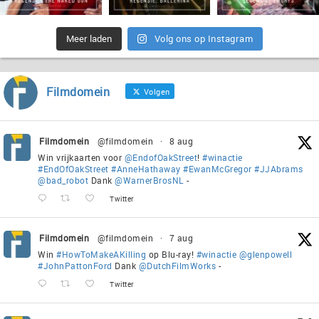
Meer laden
Volg ons op Instagram
Filmdomein
Volgen
Filmdomein
@filmdomein
·
8 aug
Win vrijkaarten voor
@EndofOakStreet
!
#winactie
#EndOfOakStreet
#AnneHathaway
#EwanMcGregor
#JJAbrams
@bad_robot
Dank
@WarnerBrosNL
-
Twitter
Filmdomein
@filmdomein
·
7 aug
Win
#HowToMakeAKilling
op Blu-ray!
#winactie
@glenpowell
#JohnPattonFord
Dank
@DutchFilmWorks
-
Twitter