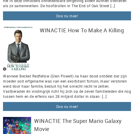
het in deze inmiddels onherkenbare omgeving alleen kunnen overleven
als ze samenwerken. De hoofdrollen in The End of Oak Street […]
Doe nu mee!
WINACTIE How To Make A Killing
Wanneer Becket Redfellow (Glen Powell) na haar dood ontdekt dat zijn
moeder ooit erfgename was van een exorbitant fortuin, maar verstoten
werd door haar familie, besluit hij het onrecht recht te zetten.
Vastberaden én vindingrijk richt hij zich op de zeven familieleden die nog
tussen hem en de erfenis van 28 miljard dollar in staan. […]
Doe nu mee!
WINACTIE The Super Mario Galaxy
Movie