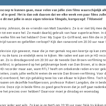
oop te kunnen gaan, maar velen van jullie zien films waarschijnlijk al
 al te goed. Het is dan ook daarom dat we elke week een paar films zull
e dit met jullie in onze eigen televisie filmgids, kortgezegd: TVdomein!
y Johnson, de ex-vriendin van Matt Saunders. Ze is er niet blij mee da
 tot een ware hel. Ze maakt daarbij gebruik van haar superkrachten. In 
elke film we het hebben? Over My Super Ex-Girlfriend, een film die in 2
trijd tussen ex-geliefden verloopt? Kijk dan vanavond om 20:30 uur naar
elevisie zijn geweest, maar die je met gemak nog een keertje op kan zett
ar nu de kans ze eindelijk eens te kijken. We raden wel aan om je HD reco
van. Zo is dinsdagavond om 20:30 uur de tweede Dan Brown-verfilming te
fdrol, is gebaseerd op het gelijknamige boek van Dan Brown, al is deze
je HD recorder maar aan, want RTL7 heeft om onbekende reden ervoor ge
tten, zoals jullie wellicht weten de eerste Dan Brown-verfilming. Voor 
overboord, het zijn gelukkig twee los van elkaar te kijken films. Toch i
draaien om dezelfde hoofdpersoon, professor Robert Langdon, die in beide
ie. Deze zijn in beide films zo goed geschreven dat je zelf gaat nadenk
r we het precies over hebben? Daarvoor moet je dinsdag en woensdag
oor ieder wat wils. Zo kan je op Net5 om 20:30 uur naar Déjà Vu kijken m