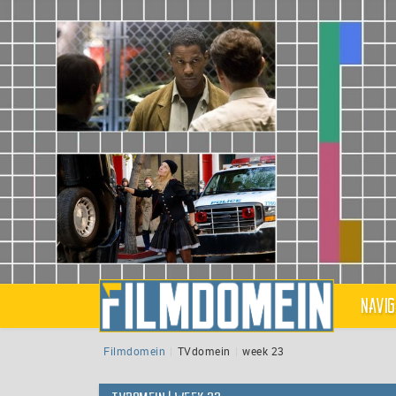
Navig
Filmdomein
TVdomein
week 23