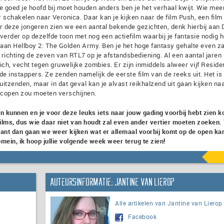
e goed je hoofd bij moet houden anders ben je het verhaal kwijt. Wie mee
ur schakelen naar Veronica. Daar kan je kijken naar de film Push, een film
 deze jongeren zien we een aantal bekende gezichten, denk hierbij aan
erder op dezelfde toon met nog een actiefilm waarbij je fantasie nodig h
an Hellboy 2: The Golden Army. Ben je het hoge fantasy gehalte even za
n richting de zeven van RTL7 op je afstandsbediening. Al een aantal jaren
ch, vecht tegen gruwelijke zombies. Er zijn inmiddels alweer vijf Residen
e instappers. Ze zenden namelijk de eerste film van de reeks uit. Het is
itzenden, maar in dat geval kan je alvast reikhalzend uit gaan kijken naa
oscopen zou moeten verschijnen.
n kunnen en je voor deze leuks iets naar jouw gading voorbij hebt zien 
ilms, dus wie daar niet van houdt zal even ander vertier moeten zoeken.
ant dan gaan we weer kijken wat er allemaal voorbij komt op de open ka
ein, ik hoop jullie volgende week weer terug te zien!
Auteursinformatie: Jantine van Lierop
Alle artikelen van Jantine van Lierop
Facebook