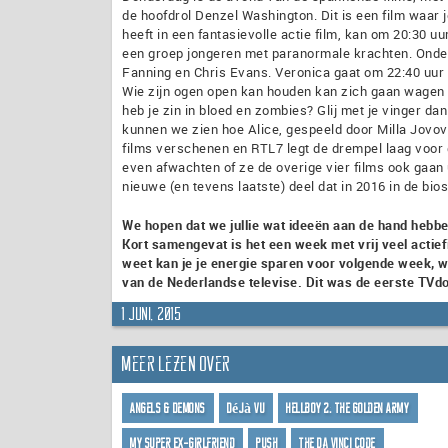
de hoofdrol Denzel Washington. Dit is een film waar j
heeft in een fantasievolle actie film, kan om 20:30 u
een groep jongeren met paranormale krachten. Onder
Fanning en Chris Evans. Veronica gaat om 22:40 uur v
Wie zijn ogen open kan houden kan zich gaan wagen a
heb je zin in bloed en zombies? Glij met je vinger da
kunnen we zien hoe Alice, gespeeld door Milla Jovovi
films verschenen en RTL7 legt de drempel laag voor d
even afwachten of ze de overige vier films ook gaan u
nieuwe (en tevens laatste) deel dat in 2016 in de bi
We hopen dat we jullie wat ideeën aan de hand hebbe
Kort samengevat is het een week met vrij veel actief
weet kan je je energie sparen voor volgende week, w
van de Nederlandse televise. Dit was de eerste TVdom
1 juni, 2015
Meer lezen over
Angels & Demons
Déjà Vu
Hellboy 2: The Golden Army
My Super Ex-Girlfriend
Push
The Da Vinci Code