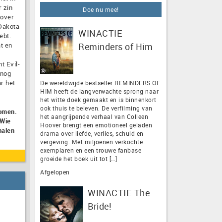
r zin
Doe nu mee!
 over
 Dakota
WINACTIE
ebt.
t en
Reminders of Him
t Evil-
 nog
r het
De wereldwijde bestseller REMINDERS OF
HIM heeft de langverwachte sprong naar
het witte doek gemaakt en is binnenkort
ook thuis te beleven. De verfilming van
komen.
het aangrijpende verhaal van Colleen
 Wie
Hoover brengt een emotioneel geladen
nalen
drama over liefde, verlies, schuld en
vergeving. Met miljoenen verkochte
exemplaren en een trouwe fanbase
groeide het boek uit tot […]
Afgelopen
WINACTIE The
Bride!