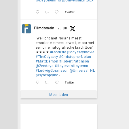
-
Twitter
Filmdomein
23 jul
'Wellicht niet Nolans meest
emotionele meesterwerk, maar wel
een cinematografische krachttoer'
★★★★
#recensie
@odysseymovie
#TheOdyssey
#ChristopherNolan
#MattDamon
#RobertPattinson
@Zendaya
#HoytevanHoytema
#LudwigGoransson
@Universal_NL
@syncopyinc
-
Twitter
Meer laden