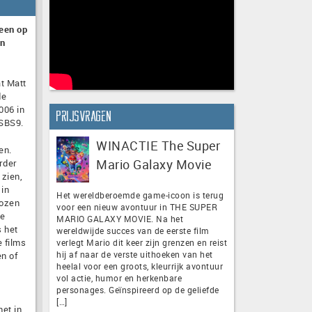
leen op
en
t Matt
de
006 in
Prijsvragen
 SBS9.
WINACTIE The Super
en.
Mario Galaxy Movie
rder
 zien,
 in
Het wereldberoemde game-icoon is terug
kozen
voor een nieuw avontuur in THE SUPER
de
MARIO GALAXY MOVIE. Na het
s het
wereldwijde succes van de eerste film
 films
verlegt Mario dit keer zijn grenzen en reist
hij af naar de verste uithoeken van het
en of
heelal voor een groots, kleurrijk avontuur
vol actie, humor en herkenbare
personages. Geïnspireerd op de geliefde
[…]
et in