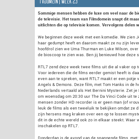
TVdomein | week 23
Sommige mensen hebben de luxe om veel naar de biosc
de televisie. Het team van Filmdomein snapt dit maar
uitlichten die op televisie komen. Vervolgens delen w
We beginnen deze week met een komedie. We zien Jenn
haar gedumpt heeft en daarom maakt ze nu zijn leven
hoofdrol zien we Uma Thurman en Luke Wilson, over w
de bioscoop te zien was. Ben jij benieuwd hoe deze s
RTL7 zend deze week twee films uit die al vaker op t
Voor iedereen die de films eerder gemist heeft is da
even aan te spreken, want RTL7 maakt er een potje 
Angels & Demons. Deze film, met Tom Hanks in de hoo
Nederlands vertaald als Het Bernini Mysterie. Zet 
om woensdag om 20:30 uur The Da Vinci Code uit te ze
mensen zonder HD recorder is er geen man (of vrouw) 
leuk de films als een tweeluik te bekijken omdat ze 
zijn hersens mag kraken over een op te lossen myster
dit in de echte wereld ook zo in elkaar steekt. Waa
inschakelen op RTL7.
Donderdag is de avond van de spannende films, met v