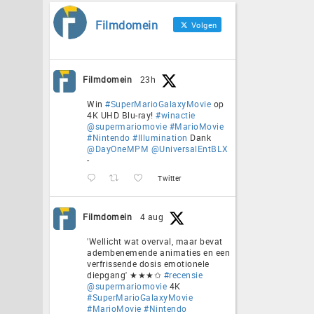
Filmdomein
Volgen
Filmdomein
23h
Win
#SuperMarioGalaxyMovie
op
4K UHD Blu-ray!
#winactie
@supermariomovie
#MarioMovie
#Nintendo
#Illumination
Dank
@DayOneMPM
@UniversalEntBLX
-
Twitter
Filmdomein
4 aug
'Wellicht wat overval, maar bevat
adembenemende animaties en een
verfrissende dosis emotionele
diepgang' ★★★✩
#recensie
@supermariomovie
4K
#SuperMarioGalaxyMovie
#MarioMovie
#Nintendo