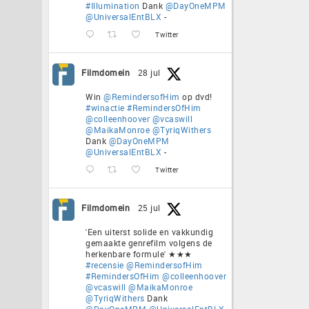
#Illumination
Dank
@DayOneMPM
@UniversalEntBLX
-
Twitter
Filmdomein
28 jul
Win
@RemindersofHim
op dvd!
#winactie
#RemindersOfHim
@colleenhoover
@vcaswill
@MaikaMonroe
@TyriqWithers
Dank
@DayOneMPM
@UniversalEntBLX
-
Twitter
Filmdomein
25 jul
'Een uiterst solide en vakkundig
gemaakte genrefilm volgens de
herkenbare formule' ★★★
#recensie
@RemindersofHim
#RemindersOfHim
@colleenhoover
@vcaswill
@MaikaMonroe
@TyriqWithers
Dank
@DayOneMPM
@UniversalEntBLX