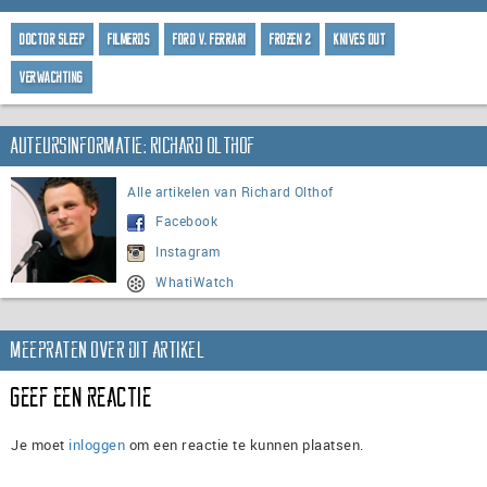
Doctor Sleep
Filmerds
Ford v. Ferrari
Frozen 2
Knives Out
Verwachting
Auteursinformatie: Richard Olthof
Alle artikelen van Richard Olthof
Facebook
Instagram
WhatiWatch
Meepraten over dit artikel
Geef een reactie
Je moet
inloggen
om een reactie te kunnen plaatsen.