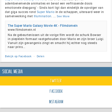
adembenemende animaties en bevat een verfrissende dosis
emotionele diepgang' - Sinds kort ligt dan eindelijk de opvolger van
dat giga succes rond
Super Mario
in de schappen, uiteraard weer in
samenwerking met
Illumination
.
...
See More
The Super Mario Galaxy Movie 4K - Filmdomein
www.filmdomein.nl
Na de gebeurtenissen uit de vorige film wordt de schurk Bowser
in piepklein formaat vastgehouden door Mario en zijn broer Luigi.
Vanuit zijn gevangenis zingt en smacht hij echter nog steeds
naar prins...
Bekijk op Facebook
·
Delen
Social Media
Twitter
Facebook
Instagram