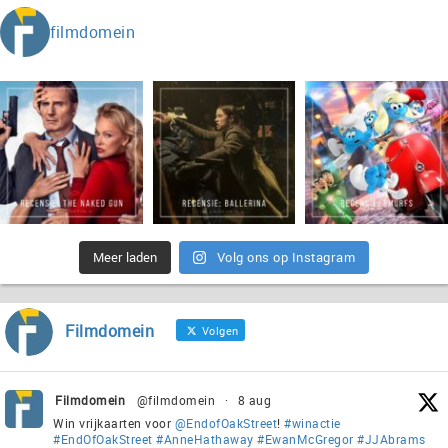
filmdomein
Meer laden
Volg ons op Instagram
Filmdomein
Volgen
Filmdomein
@filmdomein
·
8 aug
Win vrijkaarten voor
@EndofOakStreet
!
#winactie
#EndOfOakStreet
#AnneHathaway
#EwanMcGregor
#JJAbrams