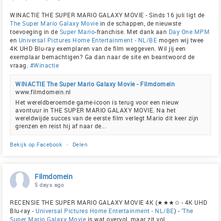
WINACTIE THE SUPER MARIO GALAXY MOVIE - Sinds 16 juli ligt de
The Super Mario Galaxy Movie
in de schappen, de nieuwste
toevoeging in de
Super Mario
-franchise. Met dank aan
Day One MPM
en
Universal Pictures Home Entertainment - NL/BE
mogen wij twee
4K UHD Blu-ray exemplaren van de film weggeven. Wil jij een
exemplaar bemachtigen? Ga dan naar de site en beantwoord de
vraag.
#Winactie
WINACTIE The Super Mario Galaxy Movie - Filmdomein
www.filmdomein.nl
Het wereldberoemde game-icoon is terug voor een nieuw
avontuur in THE SUPER MARIO GALAXY MOVIE. Na het
wereldwijde succes van de eerste film verlegt Mario dit keer zijn
grenzen en reist hij af naar de...
Bekijk op Facebook
·
Delen
Filmdomein
5 days ago
RECENSIE THE SUPER MARIO GALAXY MOVIE 4K (★★★✩ - 4K UHD
Blu-ray -
Universal Pictures Home Entertainment - NL/BE
) - '
The
Super Mario Galaxy Movie
is wat overvol, maar zit vol