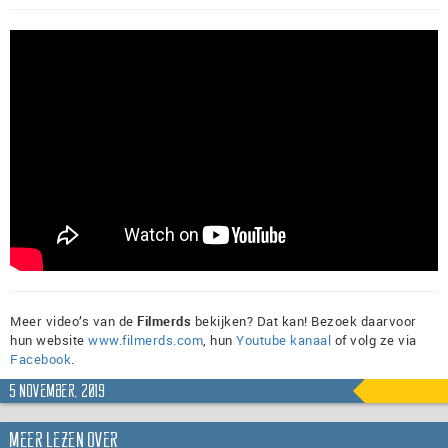
Meer video’s van de
Filmerds
bekijken? Dat kan! Bezoek daarvoor
hun website
www.filmerds.com
, hun
Youtube kanaal
of volg ze via
Facebook
.
5 november, 2019
Meer lezen over