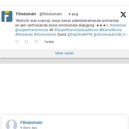
Filmdomein
@filmdomein
·
4 aug
'Wellicht wat overval, maar bevat adembenemende animaties
en een verfrissende dosis emotionele diepgang' ★★★✩
#recensie
@supermariomovie
4K
#SuperMarioGalaxyMovie
#MarioMovie
#Nintendo
#Illumination
Dank
@DayOneMPM
@UniversalEntBLX
-
Twitter
Meer laden
Filmdomein
4 days ago