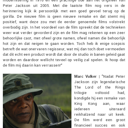
modernisering in 1976 en een prachtige ode aan het origineel van
Peter Jackson uit 2005. Met die laatste film nog vers in de
herinnering kijk ik persoonlijk met een goed gevoel terug op de
gorilla. De nieuwe film is geen nieuwe remake en dat stemt mij
positief, want deze zou met de eerder genoemde films volstrekt
overbodig zijn. In het voordeel van de film spreekt dat de technieken
weer wat verder gevorderd zijn en de film mag rekenen op een zeer
behoorlijke cast, met ofwel grote namen, ofwel namen die behoorlijk
hot zijn en dat neigen te gaan worden. Toch heb ik enige scepsis
betreft de wat onervaren regisseur, wat mij dan toch doet vermoeden
dat dit echt een product wordt dat door de studio in banen geleid gaat
worden en daardoor wellicht teveel op veilig zal spelen. Ik hoop dat
de film mij daarin kan verrassen!”
Marc Vulker
| “Nadat Peter
Jackson zijn legendarische
The Lord of the Rings
trilogie voltooid had,
kondigde hij een remake van
King Kong aan, waar
iedereen uiteraard
reikhalzend naar uit keek.
De film werd een groot
financieel succes en ook