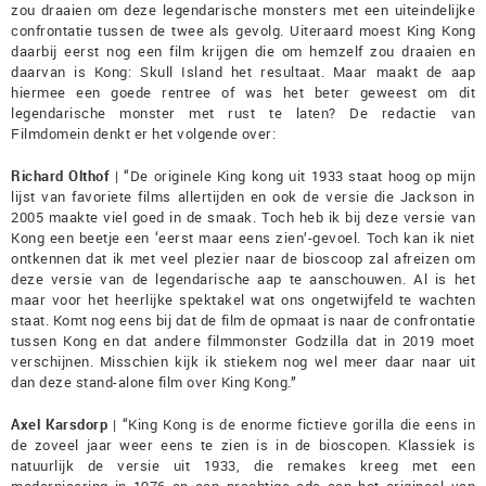
zou draaien om deze legendarische monsters met een uiteindelijke
confrontatie tussen de twee als gevolg. Uiteraard moest King Kong
daarbij eerst nog een film krijgen die om hemzelf zou draaien en
daarvan is Kong: Skull Island het resultaat. Maar maakt de aap
hiermee een goede rentree of was het beter geweest om dit
legendarische monster met rust te laten? De redactie van
Filmdomein denkt er het volgende over:
Richard Olthof
| “De originele King kong uit 1933 staat hoog op mijn
lijst van favoriete films allertijden en ook de versie die Jackson in
2005 maakte viel goed in de smaak. Toch heb ik bij deze versie van
Kong een beetje een ‘eerst maar eens zien’-gevoel. Toch kan ik niet
ontkennen dat ik met veel plezier naar de bioscoop zal afreizen om
deze versie van de legendarische aap te aanschouwen. Al is het
maar voor het heerlijke spektakel wat ons ongetwijfeld te wachten
staat. Komt nog eens bij dat de film de opmaat is naar de confrontatie
tussen Kong en dat andere filmmonster Godzilla dat in 2019 moet
verschijnen. Misschien kijk ik stiekem nog wel meer daar naar uit
dan deze stand-alone film over King Kong.”
Axel Karsdorp
| “King Kong is de enorme fictieve gorilla die eens in
de zoveel jaar weer eens te zien is in de bioscopen. Klassiek is
natuurlijk de versie uit 1933, die remakes kreeg met een