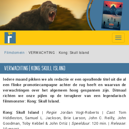
Toggle
naviga
Filmdomein
VERWACHTING
Kong: Skull Island
VERWACHTING | Kong: Skull Island
Iedere maand pikken we als redactie er een opvallende titel uit die al
een flinke promotiecampagne achter de rug heeft en waarvan de
verwachtingen over het algemeen hoog gespannen zijn. Ditmaal
richten we onze pijlen op de terugkeer van een legendarisch
filmmonster: Kong: Skull Island.
Kong: Skull Island
|
Regie
: Jordan Vogt-Roberts |
Cast
: Tom
Hiddleston, Samuel L. Jackson, Brie Larson, John C. Reilly, John
Goodman, Toby Kebbel & John Ortiz |
Speelduur
: 120 min. |
Release
:
10 maart