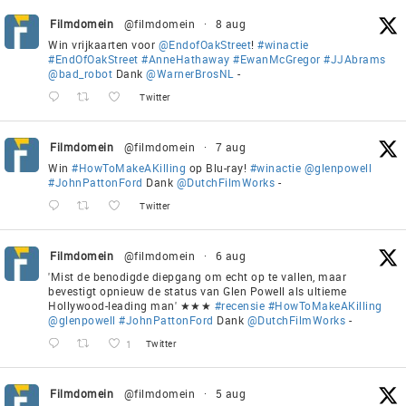
Filmdomein
@filmdomein
·
8 aug
Win vrijkaarten voor
@EndofOakStreet
!
#winactie
#EndOfOakStreet
#AnneHathaway
#EwanMcGregor
#JJAbrams
@bad_robot
Dank
@WarnerBrosNL
-
Twitter
Filmdomein
@filmdomein
·
7 aug
Win
#HowToMakeAKilling
op Blu-ray!
#winactie
@glenpowell
#JohnPattonFord
Dank
@DutchFilmWorks
-
Twitter
Filmdomein
@filmdomein
·
6 aug
'Mist de benodigde diepgang om echt op te vallen, maar
bevestigt opnieuw de status van Glen Powell als ultieme
Hollywood-leading man' ★★★
#recensie
#HowToMakeAKilling
@glenpowell
#JohnPattonFord
Dank
@DutchFilmWorks
-
1
Twitter
Filmdomein
@filmdomein
·
5 aug