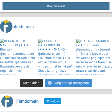
Doe nu mee!
filmdomein
Meer laden
Volg ons op Instagram
Filmdomein
Volgen