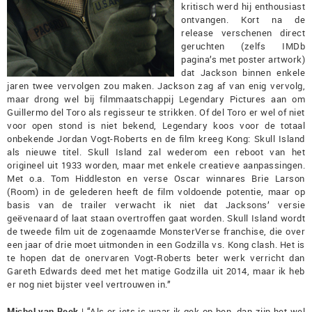
kritisch werd hij enthousiast
ontvangen. Kort na de
release verschenen direct
geruchten (zelfs IMDb
pagina’s met poster artwork)
dat Jackson binnen enkele
jaren twee vervolgen zou maken. Jackson zag af van enig vervolg,
maar drong wel bij filmmaatschappij Legendary Pictures aan om
Guillermo del Toro als regisseur te strikken. Of del Toro er wel of niet
voor open stond is niet bekend, Legendary koos voor de totaal
onbekende Jordan Vogt-Roberts en de film kreeg Kong: Skull Island
als nieuwe titel. Skull Island zal wederom een reboot van het
origineel uit 1933 worden, maar met enkele creatieve aanpassingen.
Met o.a. Tom Hiddleston en verse Oscar winnares Brie Larson
(Room) in de gelederen heeft de film voldoende potentie, maar op
basis van de trailer verwacht ik niet dat Jacksons’ versie
geëvenaard of laat staan overtroffen gaat worden. Skull Island wordt
de tweede film uit de zogenaamde MonsterVerse franchise, die over
een jaar of drie moet uitmonden in een Godzilla vs. Kong clash. Het is
te hopen dat de onervaren Vogt-Roberts beter werk verricht dan
Gareth Edwards deed met het matige Godzilla uit 2014, maar ik heb
er nog niet bijster veel vertrouwen in.”
Michel van Beek
| “Als er iets is waar ik gek op ben, dan zijn het wel