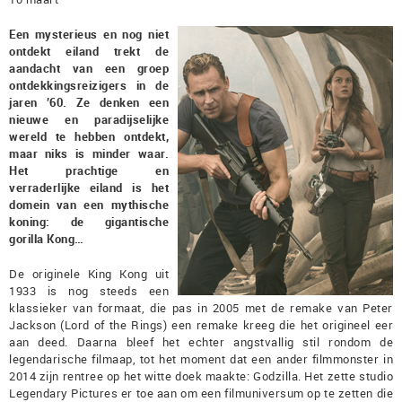
Een mysterieus en nog niet
ontdekt eiland trekt de
aandacht van een groep
ontdekkingsreizigers in de
jaren ’60. Ze denken een
nieuwe en paradijselijke
wereld te hebben ontdekt,
maar niks is minder waar.
Het prachtige en
verraderlijke eiland is het
domein van een mythische
koning: de gigantische
gorilla Kong…
De originele King Kong uit
1933 is nog steeds een
klassieker van formaat, die pas in 2005 met de remake van Peter
Jackson (Lord of the Rings) een remake kreeg die het origineel eer
aan deed. Daarna bleef het echter angstvallig stil rondom de
legendarische filmaap, tot het moment dat een ander filmmonster in
2014 zijn rentree op het witte doek maakte: Godzilla. Het zette studio
Legendary Pictures er toe aan om een filmuniversum op te zetten die