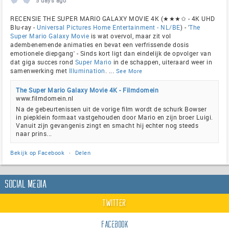
5 days ago
RECENSIE THE SUPER MARIO GALAXY MOVIE 4K (★★★✩ - 4K UHD
Blu-ray -
Universal Pictures Home Entertainment - NL/BE
) - '
The
Super Mario Galaxy Movie
is wat overvol, maar zit vol
adembenemende animaties en bevat een verfrissende dosis
emotionele diepgang' - Sinds kort ligt dan eindelijk de opvolger van
dat giga succes rond
Super Mario
in de schappen, uiteraard weer in
samenwerking met
Illumination
.
...
See More
The Super Mario Galaxy Movie 4K - Filmdomein
www.filmdomein.nl
Na de gebeurtenissen uit de vorige film wordt de schurk Bowser
in piepklein formaat vastgehouden door Mario en zijn broer Luigi.
Vanuit zijn gevangenis zingt en smacht hij echter nog steeds
naar prins...
Bekijk op Facebook
·
Delen
Social Media
Twitter
Facebook