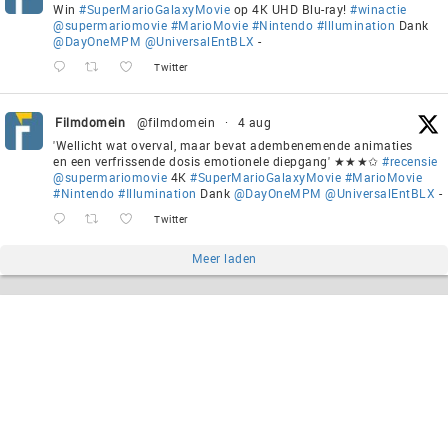
Win
#SuperMarioGalaxyMovie
op 4K UHD Blu-ray!
#winactie
@supermariomovie
#MarioMovie
#Nintendo
#Illumination
Dank
@DayOneMPM
@UniversalEntBLX
-
Twitter
Filmdomein
@filmdomein
·
4 aug
'Wellicht wat overval, maar bevat adembenemende animaties
en een verfrissende dosis emotionele diepgang' ★★★✩
#recensie
@supermariomovie
4K
#SuperMarioGalaxyMovie
#MarioMovie
#Nintendo
#Illumination
Dank
@DayOneMPM
@UniversalEntBLX
-
Twitter
Meer laden