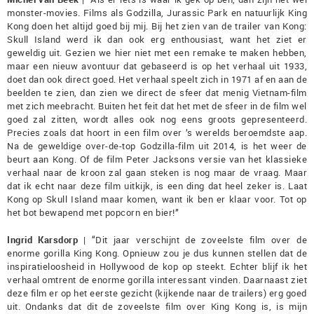
monster-movies. Films als Godzilla, Jurassic Park en natuurlijk King
Kong doen het altijd goed bij mij. Bij het zien van de trailer van Kong:
Skull Island werd ik dan ook erg enthousiast, want het ziet er
geweldig uit. Gezien we hier niet met een remake te maken hebben,
maar een nieuw avontuur dat gebaseerd is op het verhaal uit 1933,
doet dan ook direct goed. Het verhaal speelt zich in 1971 af en aan de
beelden te zien, dan zien we direct de sfeer dat menig Vietnam-film
met zich meebracht. Buiten het feit dat het met de sfeer in de film wel
goed zal zitten, wordt alles ook nog eens groots gepresenteerd.
Precies zoals dat hoort in een film over ’s werelds beroemdste aap.
Na de geweldige over-de-top Godzilla-film uit 2014, is het weer de
beurt aan Kong. Of de film Peter Jacksons versie van het klassieke
verhaal naar de kroon zal gaan steken is nog maar de vraag. Maar
dat ik echt naar deze film uitkijk, is een ding dat heel zeker is. Laat
Kong op Skull Island maar komen, want ik ben er klaar voor. Tot op
het bot bewapend met popcorn en bier!”
Ingrid Karsdorp
| “Dit jaar verschijnt de zoveelste film over de
enorme gorilla King Kong. Opnieuw zou je dus kunnen stellen dat de
inspiratieloosheid in Hollywood de kop op steekt. Echter blijf ik het
verhaal omtrent de enorme gorilla interessant vinden. Daarnaast ziet
deze film er op het eerste gezicht (kijkende naar de trailers) erg goed
uit. Ondanks dat dit de zoveelste film over King Kong is, is mijn