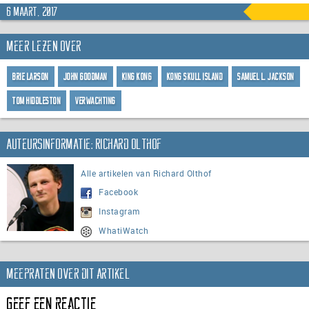
6 maart, 2017
Meer lezen over
Brie Larson
John Goodman
King Kong
Kong Skull Island
Samuel L. Jackson
Tom Hiddleston
Verwachting
Auteursinformatie: Richard Olthof
Alle artikelen van Richard Olthof
Facebook
Instagram
WhatiWatch
Meepraten over dit artikel
Geef een reactie