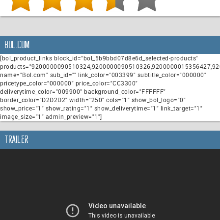
Bol.com
[bol_product_links block_id="bol_5b9bbd07d8e6d_selected-products"
products="9200000090510324,9200000090510326,9200000015356427,9
name="Bol.com" sub_id="" link_color="003399" subtitle_color="000000"
pricetype_color="000000" price_color="CC3300"
deliverytime_color="009900" background_color="FFFFFF"
border_color="D2D2D2" width="250" cols="1" show_bol_logo="0"
show_price="1" show_rating="1" show_deliverytime="1" link_target="1"
image_size="1" admin_preview="1"]
Trailer