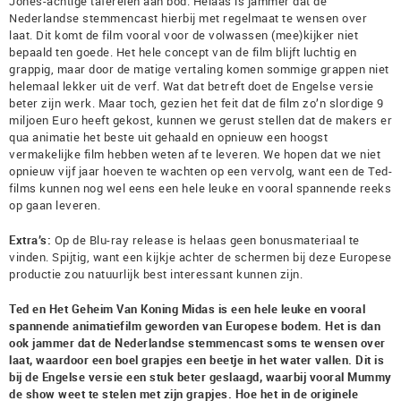
Jones-achtige taferelen aan bod. Helaas is jammer dat de
Nederlandse stemmencast hierbij met regelmaat te wensen over
laat. Dit komt de film vooral voor de volwassen (mee)kijker niet
bepaald ten goede. Het hele concept van de film blijft luchtig en
grappig, maar door de matige vertaling komen sommige grappen niet
helemaal lekker uit de verf. Wat dat betreft doet de Engelse versie
beter zijn werk. Maar toch, gezien het feit dat de film zo’n slordige 9
miljoen Euro heeft gekost, kunnen we gerust stellen dat de makers er
qua animatie het beste uit gehaald en opnieuw een hoogst
vermakelijke film hebben weten af te leveren. We hopen dat we niet
opnieuw vijf jaar hoeven te wachten op een vervolg, want een de Ted-
films kunnen nog wel eens een hele leuke en vooral spannende reeks
op gaan leveren.
Extra’s:
Op de Blu-ray release is helaas geen bonusmateriaal te
vinden. Spijtig, want een kijkje achter de schermen bij deze Europese
productie zou natuurlijk best interessant kunnen zijn.
Ted en Het Geheim Van Koning Midas is een hele leuke en vooral
spannende animatiefilm geworden van Europese bodem. Het is dan
ook jammer dat de Nederlandse stemmencast soms te wensen over
laat, waardoor een boel grapjes een beetje in het water vallen. Dit is
bij de Engelse versie een stuk beter geslaagd, waarbij vooral Mummy
de show weet te stelen met zijn grapjes. Hoe het in de originele