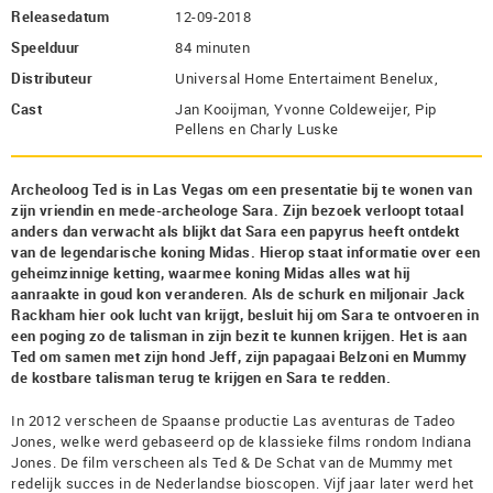
Releasedatum
12-09-2018
Speelduur
84 minuten
Distributeur
Universal Home Entertaiment Benelux,
Cast
Jan Kooijman, Yvonne Coldeweijer, Pip
Pellens en Charly Luske
Archeoloog Ted is in Las Vegas om een presentatie bij te wonen van
zijn vriendin en mede-archeologe Sara. Zijn bezoek verloopt totaal
anders dan verwacht als blijkt dat Sara een papyrus heeft ontdekt
van de legendarische koning Midas. Hierop staat informatie over een
geheimzinnige ketting, waarmee koning Midas alles wat hij
aanraakte in goud kon veranderen. Als de schurk en miljonair Jack
Rackham hier ook lucht van krijgt, besluit hij om Sara te ontvoeren in
een poging zo de talisman in zijn bezit te kunnen krijgen. Het is aan
Ted om samen met zijn hond Jeff, zijn papagaai Belzoni en Mummy
de kostbare talisman terug te krijgen en Sara te redden.
In 2012 verscheen de Spaanse productie Las aventuras de Tadeo
Jones, welke werd gebaseerd op de klassieke films rondom Indiana
Jones. De film verscheen als Ted & De Schat van de Mummy met
redelijk succes in de Nederlandse bioscopen. Vijf jaar later werd het