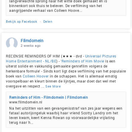
langverwachte sprong naar het witte doek gemaakt en is
binnenkort ook thuis te beleven. De verfilming van het
aangrijpende verhaal van Colleen Hoove...
Bekijk op Facebook
·
Delen
Filmdomein
2 weeks ago
RECENSIE REMINDERS OF HIM (★★★ - dvd -
Universal Pictures
Home Entertainment - NL/BE
) - '
Reminders of Him Movie
is een
uiterst solide en vakkundig gemaakte genrefilm volgens de
herkenbare formule' - Sinds kort ligt deze verfilming van het populaire
boek van
Colleen Hoover
in de schappen. Het is allemaal ernstig
voorspelbaar en kleurt binnen de lijntjes, maar doet dat wel met
overgave en respect
...
See More
Reminders of Him - Filmdomein | Filmdomein
www.filmdomein.nl
Na het uitzitten van een gevangenisstraf van zes jaar wegens een
fataal autorijongeluk waarbij haar vriend Scotty Landry om het
leven kwam, keert Kenna Rowan op voorwaardelijke vrijlating
terug naar h...