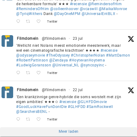
de herkenbare formule' ★★★
#recensie
@RemindersofHim
#RemindersOfHim
@colleenhoover
@vcaswill
@MaikaMonroe
@TyriqWithers
Dank
@DayOneMPM
@UniversalEntBLX
-
Twitter
Filmdomein
@filmdomein
·
23 jul
'Wellicht niet Nolans meest emotionele meesterwerk, maar
wel een cinematografische krachttoer' ★★★★
#recensie
@odysseymovie
#TheOdyssey
#ChristopherNolan
#MattDamon
#RobertPattinson
@Zendaya
#HoytevanHoytema
#LudwigGoransson
@Universal_NL
@syncopyinc
-
Twitter
Filmdomein
@filmdomein
·
22 jul
'Een krankzinnige genre-hybride die soms worstelt met zijn
eigen ambities' ★★★✩
#recensie
@GLHFDDmovie
#GoodLuckHaveFunDontDie
#GLHFDD
#SamRockwell
@SearchersBENL
-
Twitter
Meer laden