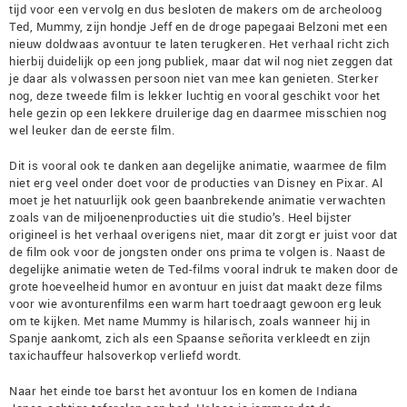
tijd voor een vervolg en dus besloten de makers om de archeoloog
Ted, Mummy, zijn hondje Jeff en de droge papegaai Belzoni met een
nieuw doldwaas avontuur te laten terugkeren. Het verhaal richt zich
hierbij duidelijk op een jong publiek, maar dat wil nog niet zeggen dat
je daar als volwassen persoon niet van mee kan genieten. Sterker
nog, deze tweede film is lekker luchtig en vooral geschikt voor het
hele gezin op een lekkere druilerige dag en daarmee misschien nog
wel leuker dan de eerste film.
Dit is vooral ook te danken aan degelijke animatie, waarmee de film
niet erg veel onder doet voor de producties van Disney en Pixar. Al
moet je het natuurlijk ook geen baanbrekende animatie verwachten
zoals van de miljoenenproducties uit die studio’s. Heel bijster
origineel is het verhaal overigens niet, maar dit zorgt er juist voor dat
de film ook voor de jongsten onder ons prima te volgen is. Naast de
degelijke animatie weten de Ted-films vooral indruk te maken door de
grote hoeveelheid humor en avontuur en juist dat maakt deze films
voor wie avonturenfilms een warm hart toedraagt gewoon erg leuk
om te kijken. Met name Mummy is hilarisch, zoals wanneer hij in
Spanje aankomt, zich als een Spaanse señorita verkleedt en zijn
taxichauffeur halsoverkop verliefd wordt.
Naar het einde toe barst het avontuur los en komen de Indiana