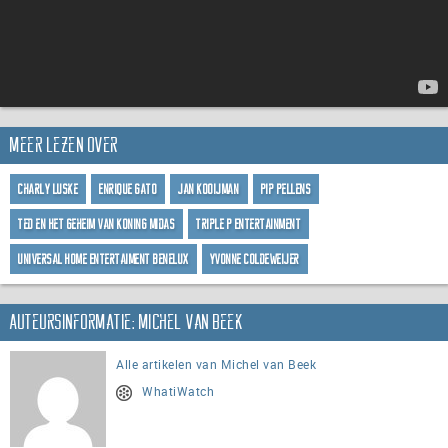
Meer lezen over
Charly Luske
Enrique Gato
Jan Kooijman
Pip Pellens
Ted en Het Geheim Van Koning Midas
Triple P Entertainment
Universal Home Entertaiment Benelux
Yvonne Coldeweijer
Auteursinformatie: Michel van Beek
Alle artikelen van Michel van Beek
WhatiWatch