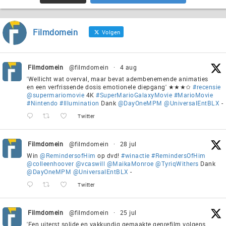
Filmdomein
Volgen
Filmdomein
@filmdomein
·
4 aug
'Wellicht wat overval, maar bevat adembenemende animaties
en een verfrissende dosis emotionele diepgang' ★★★✩
#recensie
@supermariomovie
4K
#SuperMarioGalaxyMovie
#MarioMovie
#Nintendo
#Illumination
Dank
@DayOneMPM
@UniversalEntBLX
-
Twitter
Filmdomein
@filmdomein
·
28 jul
Win
@RemindersofHim
op dvd!
#winactie
#RemindersOfHim
@colleenhoover
@vcaswill
@MaikaMonroe
@TyriqWithers
Dank
@DayOneMPM
@UniversalEntBLX
-
Twitter
Filmdomein
@filmdomein
·
25 jul
'Een uiterst solide en vakkundig gemaakte genrefilm volgens