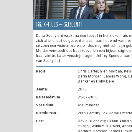
The X-Files – seizoen 11
Dana Scully ontwaakt na een toeval in het ziekenhuis en
zich al snel dat de gebeurtenissen aan het eind van het
seizoen een visioen waren, en dus nog niet echt zijn ge
Mulder vermoedt dat haar toevallen een bijkomstigheid 
haar ziekte. Later verschijnt agent Jeffrey Spender aan
van Scully. […]
Regie
Chris Carter, Glen Morgan, Kev
Darin Morgan, James Wong, Ca
Banker en Holly Dale
Jaartal
2018
Releasedatum
25-07-2018
Speelduur
450 minuten
Distributeur
20th Century Fox Home Entert
Cast
David Duchovny, Gillian Anders
Pileggi, William B. David, Anna
Barbara Hershey, James Pickens