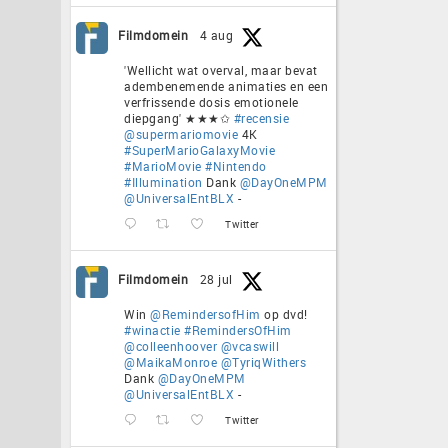
Filmdomein
4 aug
'Wellicht wat overval, maar bevat
adembenemende animaties en een
verfrissende dosis emotionele
diepgang' ★★★✩
#recensie
@supermariomovie
4K
#SuperMarioGalaxyMovie
#MarioMovie
#Nintendo
#Illumination
Dank
@DayOneMPM
@UniversalEntBLX
-
Twitter
Filmdomein
28 jul
Win
@RemindersofHim
op dvd!
#winactie
#RemindersOfHim
@colleenhoover
@vcaswill
@MaikaMonroe
@TyriqWithers
Dank
@DayOneMPM
@UniversalEntBLX
-
Twitter