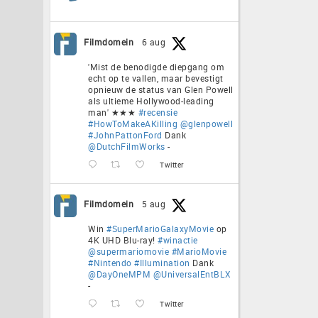
Filmdomein
6 aug
'Mist de benodigde diepgang om
echt op te vallen, maar bevestigt
opnieuw de status van Glen Powell
als ultieme Hollywood-leading
man' ★★★
#recensie
#HowToMakeAKilling
@glenpowell
#JohnPattonFord
Dank
@DutchFilmWorks
-
Twitter
Filmdomein
5 aug
Win
#SuperMarioGalaxyMovie
op
4K UHD Blu-ray!
#winactie
@supermariomovie
#MarioMovie
#Nintendo
#Illumination
Dank
@DayOneMPM
@UniversalEntBLX
-
Twitter