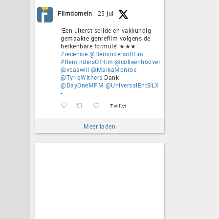
Filmdomein
25 jul
'Een uiterst solide en vakkundig
gemaakte genrefilm volgens de
herkenbare formule' ★★★
#recensie
@RemindersofHim
#RemindersOfHim
@colleenhoover
@vcaswill
@MaikaMonroe
@TyriqWithers
Dank
@DayOneMPM
@UniversalEntBLX
-
Twitter
Meer laden