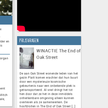
ox
y
Prijsvragen
lder en
is
WINACTIE The End of
Oak Street
Morgan
De aan Oak Street wonende leden van het
gezin Platt komen erachter dat hun buurt
door een mysterieuze kosmische
gebeurtenis naar een onbekende plek is
ment
getransporteerd. Al snel dringt het tot
hen door dat ze het in deze inmiddels
 Mitch
onherkenbare omgeving alleen kunnen
ale,
overleven als ze samenwerken. De
hoofdrollen in The End of Oak Street […]