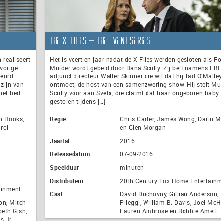
The X-Files – The Event Series
 realiseert
Het is veertien jaar nadat de X-Files werden gesloten als F
 vorige
Mulder wordt gebeld door Dana Scully. Zij belt namens FBI
beurd.
adjunct directeur Walter Skinner die wil dat hij Tad O’Malle
zijn van
ontmoet; de host van een samenzwering show. Hij stelt Mu
 het bed
Scully voor aan Sveta, die claimt dat haar ongeboren baby 
gestolen tijdens […]
in Hooks,
Regie
Chris Carter, James Wong, Darin 
rol
en Glen Morgan
Jaartal
2016
Releasedatum
07-09-2016
Speelduur
minuten
Distributeur
20th Century Fox Home Entertain
ainment
Cast
David Duchovny, Gillian Anderson,
on, Mitch
Pileggi, William B. Davis, Joel McH
beth Gish,
Lauren Ambrose en Robbie Amell
 Jr.,