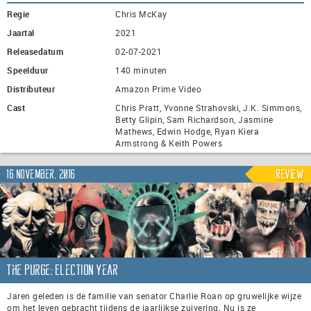
Regie
Chris McKay
Jaartal
2021
Releasedatum
02-07-2021
Speelduur
140 minuten
Distributeur
Amazon Prime Video
Cast
Chris Pratt, Yvonne Strahovski, J.K. Simmons,
Betty Glipin, Sam Richardson, Jasmine
Mathews, Edwin Hodge, Ryan Kiera
Armstrong & Keith Powers
16 november, 2016
Review
The Purge: Election Year
Jaren geleden is de familie van senator Charlie Roan op gruwelijke wijze
om het leven gebracht tijdens de jaarlijkse zuivering. Nu is ze