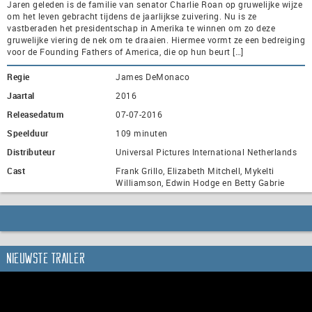
Jaren geleden is de familie van senator Charlie Roan op gruwelijke wijze
om het leven gebracht tijdens de jaarlijkse zuivering. Nu is ze
vastberaden het presidentschap in Amerika te winnen om zo deze
gruwelijke viering de nek om te draaien. Hiermee vormt ze een bedreiging
voor de Founding Fathers of America, die op hun beurt […]
Regie
James DeMonaco
Jaartal
2016
Releasedatum
07-07-2016
Speelduur
109 minuten
Distributeur
Universal Pictures International Netherlands
Cast
Frank Grillo, Elizabeth Mitchell, Mykelti
Williamson, Edwin Hodge en Betty Gabrie
Nieuwste trailer