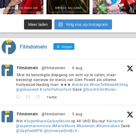
Meer laden
Volg ons op Instagram
Filmdomein
Volgen
Filmdomein
@filmdomein
·
6 aug
'Mist de benodigde diepgang om echt op te vallen, maar
bevestigt opnieuw de status van Glen Powell als ultieme
Hollywood-leading man' ★★★
#recensie
#HowToMakeAKilling
@glenpowell
#JohnPattonFord
Dank
@DutchFilmWorks
-
Twitter
Filmdomein
@filmdomein
·
5 aug
Win
#SuperMarioGalaxyMovie
op 4K UHD Blu-ray!
#winactie
@supermariomovie
#MarioMovie
#Nintendo
#Illumination
Dank
@DayOneMPM
@UniversalEntBLX
-