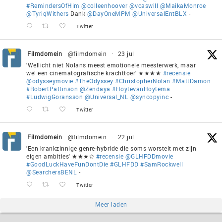
#RemindersOfHim
@colleenhoover
@vcaswill
@MaikaMonroe
@TyriqWithers
Dank
@DayOneMPM
@UniversalEntBLX
-
Twitter
Filmdomein
@filmdomein
·
23 jul
'Wellicht niet Nolans meest emotionele meesterwerk, maar
wel een cinematografische krachttoer' ★★★★
#recensie
@odysseymovie
#TheOdyssey
#ChristopherNolan
#MattDamon
#RobertPattinson
@Zendaya
#HoytevanHoytema
#LudwigGoransson
@Universal_NL
@syncopyinc
-
Twitter
Filmdomein
@filmdomein
·
22 jul
'Een krankzinnige genre-hybride die soms worstelt met zijn
eigen ambities' ★★★✩
#recensie
@GLHFDDmovie
#GoodLuckHaveFunDontDie
#GLHFDD
#SamRockwell
@SearchersBENL
-
Twitter
Meer laden