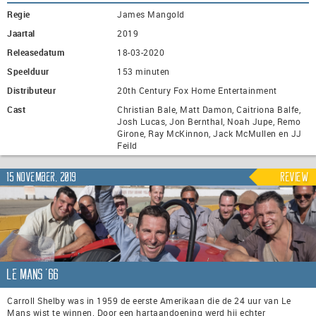
Regie
James Mangold
Jaartal
2019
Releasedatum
18-03-2020
Speelduur
153 minuten
Distributeur
20th Century Fox Home Entertainment
Cast
Christian Bale, Matt Damon, Caitriona Balfe,
Josh Lucas, Jon Bernthal, Noah Jupe, Remo
Girone, Ray McKinnon, Jack McMullen en JJ
Feild
15 november, 2019
Review
Le Mans ‘66
Carroll Shelby was in 1959 de eerste Amerikaan die de 24 uur van Le
Mans wist te winnen. Door een hartaandoening werd hij echter