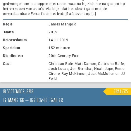
gedwongen om te stoppen met racen, waarna hij zich hierna gestort op
het verkopen van auto’s. Als blijkt dat het slecht gaat met de
onverslaanbare Ferrari’s en het bedrijf afstevent op […]
Regie
James Mangold
Jaartal
2019
Releasedatum
14-11-2019
Speelduur
152 minuten
Distributeur
20th Century Fox
Cast
Christian Bale, Matt Damon, Caitriona Balfe,
Josh Lucas, Jon Bernthal, Noah Jupe, Remo
Girone, Ray McKinnon, Jack McMullen en JJ
Feild
18 september, 2019
trailers
Le Mans ’66 – Officiële trailer