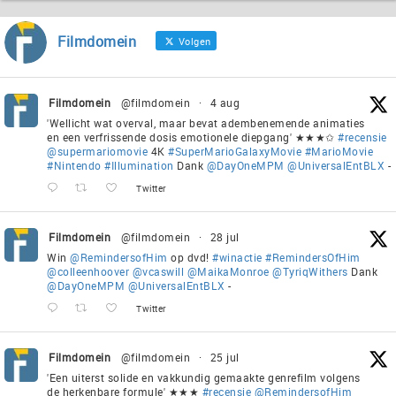
Filmdomein
Volgen
Filmdomein
@filmdomein
·
4 aug
'Wellicht wat overval, maar bevat adembenemende animaties
en een verfrissende dosis emotionele diepgang' ★★★✩
#recensie
@supermariomovie
4K
#SuperMarioGalaxyMovie
#MarioMovie
#Nintendo
#Illumination
Dank
@DayOneMPM
@UniversalEntBLX
-
Twitter
Filmdomein
@filmdomein
·
28 jul
Win
@RemindersofHim
op dvd!
#winactie
#RemindersOfHim
@colleenhoover
@vcaswill
@MaikaMonroe
@TyriqWithers
Dank
@DayOneMPM
@UniversalEntBLX
-
Twitter
Filmdomein
@filmdomein
·
25 jul
'Een uiterst solide en vakkundig gemaakte genrefilm volgens
de herkenbare formule' ★★★
#recensie
@RemindersofHim