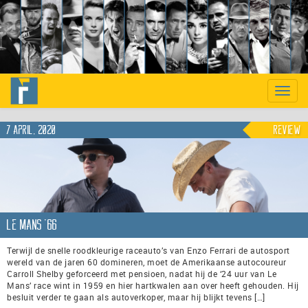
Previous
Nex
Toggle
naviga
7 april, 2020
Review
Le Mans ’66
Terwijl de snelle roodkleurige raceauto’s van Enzo Ferrari de autosport
wereld van de jaren 60 domineren, moet de Amerikaanse autocoureur
Carroll Shelby geforceerd met pensioen, nadat hij de ‘24 uur van Le
Mans’ race wint in 1959 en hier hartkwalen aan over heeft gehouden. Hij
besluit verder te gaan als autoverkoper, maar hij blijkt tevens […]