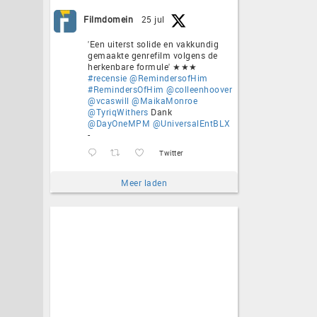
Filmdomein
25 jul
'Een uiterst solide en vakkundig
gemaakte genrefilm volgens de
herkenbare formule' ★★★
#recensie
@RemindersofHim
#RemindersOfHim
@colleenhoover
@vcaswill
@MaikaMonroe
@TyriqWithers
Dank
@DayOneMPM
@UniversalEntBLX
-
Twitter
Meer laden