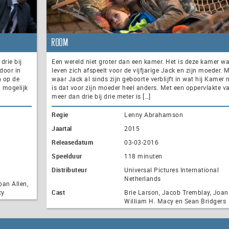
Room
drie bij
Een wereld niet groter dan een kamer. Het is deze kamer wa
door in
leven zich afspeelt voor de vijfjarige Jack en zijn moeder. 
n op de
waar Jack al sinds zijn geboorte verblijft in wat hij Kamer 
l mogelijk
is dat voor zijn moeder heel anders. Met een oppervlakte va
meer dan drie bij drie meter is […]
Regie
Lenny Abrahamson
Jaartal
2015
Releasedatum
03-03-2016
Speelduur
118 minuten
Distributeur
Universal Pictures International
Netherlands
oan Allen,
cy
Cast
Brie Larson, Jacob Tremblay, Joan 
William H. Macy en Sean Bridgers