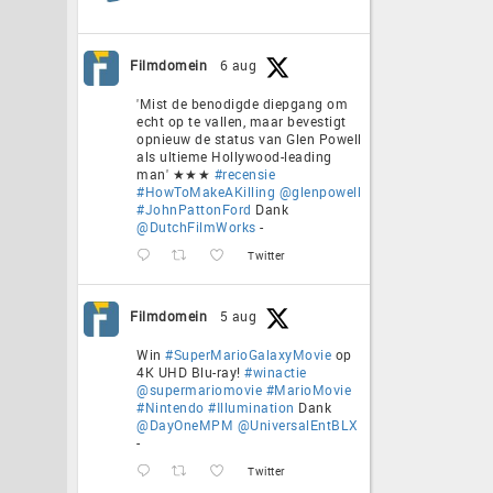
Filmdomein
6 aug
'Mist de benodigde diepgang om
echt op te vallen, maar bevestigt
opnieuw de status van Glen Powell
als ultieme Hollywood-leading
man' ★★★
#recensie
#HowToMakeAKilling
@glenpowell
#JohnPattonFord
Dank
@DutchFilmWorks
-
Twitter
Filmdomein
5 aug
Win
#SuperMarioGalaxyMovie
op
4K UHD Blu-ray!
#winactie
@supermariomovie
#MarioMovie
#Nintendo
#Illumination
Dank
@DayOneMPM
@UniversalEntBLX
-
Twitter