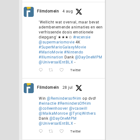
Filmdomein
4 aug
'Wellicht wat overval, maar bevat
adembenemende animaties en een
verfrissende dosis emotionele
diepgang' ★★★✩
#recensie
@supermariomovie
4K
#SuperMarioGalaxyMovie
#MarioMovie
#Nintendo
#Illumination
Dank
@DayOneMPM
@UniversalEntBLX
-
Twitter
Filmdomein
28 jul
Win
@RemindersofHim
op dvd!
#winactie
#RemindersOfHim
@colleenhoover
@vcaswill
@MaikaMonroe
@TyriqWithers
Dank
@DayOneMPM
@UniversalEntBLX
-
Twitter