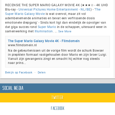
RECENSIE THE SUPER MARIO GALAXY MOVIE 4K (★★★✩ - 4K UHD
Blu-ray -
Universal Pictures Home Entertainment - NL/BE
) - '
The
Super Mario Galaxy Movie
is wat overvol, maar zit vol
adembenemende animaties en bevat een verfrissende dosis
emotionele diepgang' - Sinds kort ligt dan eindelijk de opvolger van
dat giga succes rond
Super Mario
in de schappen, uiteraard weer in
samenwerking met
Illumination
.
...
See More
The Super Mario Galaxy Movie 4K - Filmdomein
www.filmdomein.nl
Na de gebeurtenissen uit de vorige film wordt de schurk Bowser
in piepklein formaat vastgehouden door Mario en zijn broer Luigi.
Vanuit zijn gevangenis zingt en smacht hij echter nog steeds
naar prins...
Bekijk op Facebook
·
Delen
Social Media
Twitter
Facebook