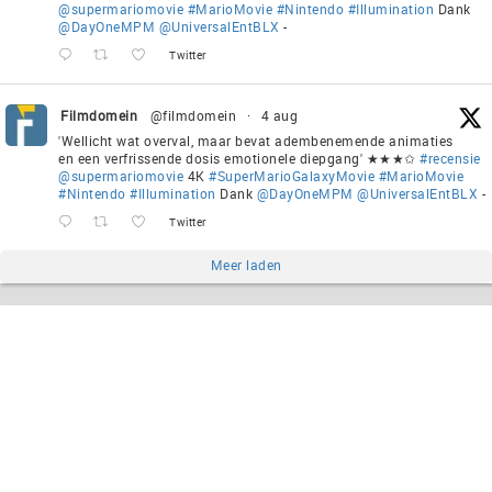
@supermariomovie
#MarioMovie
#Nintendo
#Illumination
Dank
@DayOneMPM
@UniversalEntBLX
-
Twitter
Filmdomein
@filmdomein
·
4 aug
'Wellicht wat overval, maar bevat adembenemende animaties
en een verfrissende dosis emotionele diepgang' ★★★✩
#recensie
@supermariomovie
4K
#SuperMarioGalaxyMovie
#MarioMovie
#Nintendo
#Illumination
Dank
@DayOneMPM
@UniversalEntBLX
-
Twitter
Meer laden