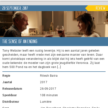
28 september, 2017
Review
The Sense of an Ending
Tony Webster leeft een rustig leventje. Hij is een aantal jaren geleden
gescheiden, maar heeft vrede met zijn eenzame manier van leven. Daar
komt plotsklaps verandering in als blijkt dat hij iets heeft geërfd van een
oude bekende: de moeder van zijn grote jeugdliefde Veronica. Zij laat
hem 500 Pond na en het dagboek van […]
Regie
Ritesh Batra
Jaartal
2017
Releasedatum
26-09-2017
Speelduur
108 minuten
Distributeur
Lumière
Cast
Jim Broadbent, Charlotte Rampling, Emily