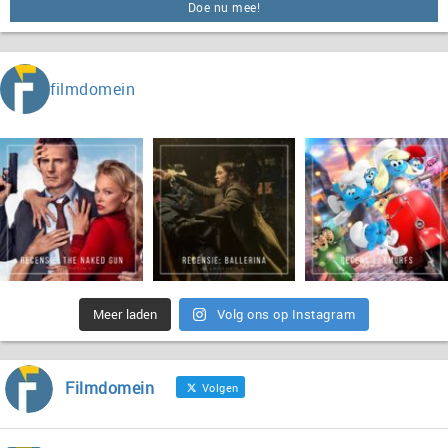
Doe nu mee!
filmdomein
Meer laden
Volg ons op Instagram
Filmdomein
Volgen