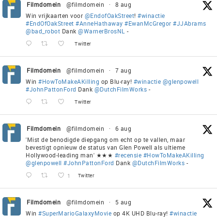
Filmdomein
@filmdomein
·
8 aug
Win vrijkaarten voor
@EndofOakStreet
!
#winactie
#EndOfOakStreet
#AnneHathaway
#EwanMcGregor
#JJAbrams
@bad_robot
Dank
@WarnerBrosNL
-
Twitter
Filmdomein
@filmdomein
·
7 aug
Win
#HowToMakeAKilling
op Blu-ray!
#winactie
@glenpowell
#JohnPattonFord
Dank
@DutchFilmWorks
-
Twitter
Filmdomein
@filmdomein
·
6 aug
'Mist de benodigde diepgang om echt op te vallen, maar
bevestigt opnieuw de status van Glen Powell als ultieme
Hollywood-leading man' ★★★
#recensie
#HowToMakeAKilling
@glenpowell
#JohnPattonFord
Dank
@DutchFilmWorks
-
1
Twitter
Filmdomein
@filmdomein
·
5 aug
Win
#SuperMarioGalaxyMovie
op 4K UHD Blu-ray!
#winactie