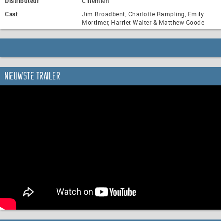
Distributeur
Cinemien
Cast
Jim Broadbent, Charlotte Rampling, Emily
Mortimer, Harriet Walter & Matthew Goode
Nieuwste trailer