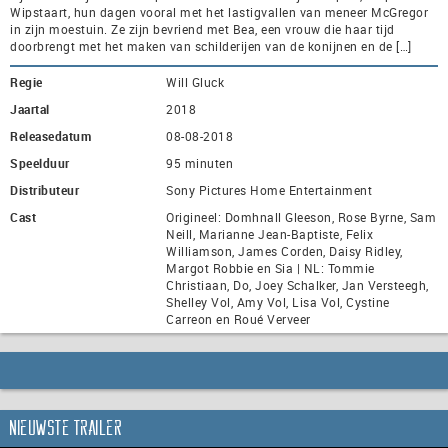
Wipstaart, hun dagen vooral met het lastigvallen van meneer McGregor
in zijn moestuin. Ze zijn bevriend met Bea, een vrouw die haar tijd
doorbrengt met het maken van schilderijen van de konijnen en de […]
Regie
Will Gluck
Jaartal
2018
Releasedatum
08-08-2018
Speelduur
95 minuten
Distributeur
Sony Pictures Home Entertainment
Cast
Origineel: Domhnall Gleeson, Rose Byrne, Sam
Neill, Marianne Jean-Baptiste, Felix
Williamson, James Corden, Daisy Ridley,
Margot Robbie en Sia | NL: Tommie
Christiaan, Do, Joey Schalker, Jan Versteegh,
Shelley Vol, Amy Vol, Lisa Vol, Cystine
Carreon en Roué Verveer
Nieuwste trailer