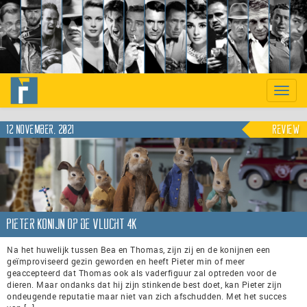
Previous
Nex
Toggle
naviga
12 november, 2021
Review
Pieter Konijn op de Vlucht 4K
Na het huwelijk tussen Bea en Thomas, zijn zij en de konijnen een
geïmproviseerd gezin geworden en heeft Pieter min of meer
geaccepteerd dat Thomas ook als vaderfiguur zal optreden voor de
dieren. Maar ondanks dat hij zijn stinkende best doet, kan Pieter zijn
ondeugende reputatie maar niet van zich afschudden. Met het succes