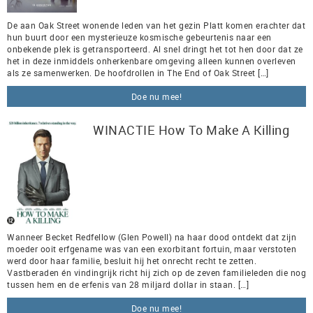
De aan Oak Street wonende leden van het gezin Platt komen erachter dat
hun buurt door een mysterieuze kosmische gebeurtenis naar een
onbekende plek is getransporteerd. Al snel dringt het tot hen door dat ze
het in deze inmiddels onherkenbare omgeving alleen kunnen overleven
als ze samenwerken. De hoofdrollen in The End of Oak Street […]
Doe nu mee!
WINACTIE How To Make A Killing
Wanneer Becket Redfellow (Glen Powell) na haar dood ontdekt dat zijn
moeder ooit erfgename was van een exorbitant fortuin, maar verstoten
werd door haar familie, besluit hij het onrecht recht te zetten.
Vastberaden én vindingrijk richt hij zich op de zeven familieleden die nog
tussen hem en de erfenis van 28 miljard dollar in staan. […]
Doe nu mee!