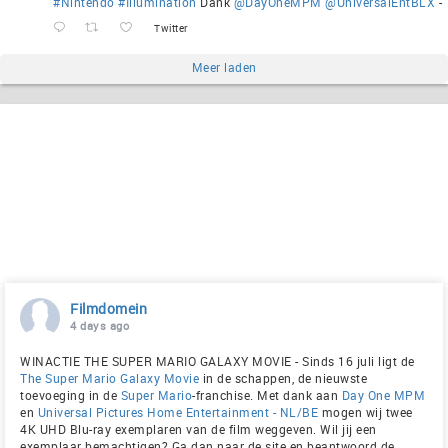
#Nintendo
#Illumination
Dank
@DayOneMPM
@UniversalEntBLX
-
Twitter
Meer laden
Filmdomein
4 days ago
WINACTIE THE SUPER MARIO GALAXY MOVIE - Sinds 16 juli ligt de
The Super Mario Galaxy Movie
in de schappen, de nieuwste
toevoeging in de
Super Mario
-franchise. Met dank aan
Day One MPM
en
Universal Pictures Home Entertainment - NL/BE
mogen wij twee
4K UHD Blu-ray exemplaren van de film weggeven. Wil jij een
exemplaar bemachtigen? Ga dan naar de site en beantwoord de