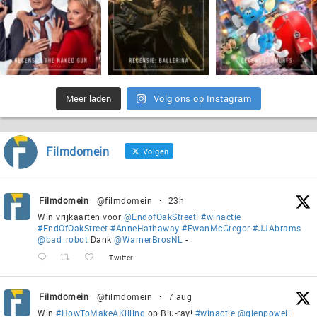
Meer laden
Volg ons op Instagram
Filmdomein
Volgen
Filmdomein
@filmdomein
·
23h
Win vrijkaarten voor
@EndofOakStreet
!
#winactie
#EndOfOakStreet
#AnneHathaway
#EwanMcGregor
#JJAbrams
@bad_robot
Dank
@WarnerBrosNL
-
Twitter
Filmdomein
@filmdomein
·
7 aug
Win
#HowToMakeAKilling
op Blu-ray!
#winactie
@glenpowell