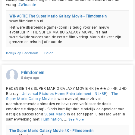
vraag.
#Winactie
WINACTIE The Super Mario Galaxy Movie - Filmdomein
www.filmdomein.nl
Het wereldberoemde game-icoon is terug voor een nieuw
avontuur in THE SUPER MARIO GALAXY MOVIE. Na het
wereldwijde succes van de eerste film verlegt Mario dit keer zijn
grenzen en reist hij af naar de...
Bekijk op Facebook
·
Delen
Filmdomein
5 days ago
RECENSIE THE SUPER MARIO GALAXY MOVIE 4K (★★★✩ - 4K UHD
Blu-ray -
Universal Pictures Home Entertainment - NL/BE
) - '
The
Super Mario Galaxy Movie
is wat overvol, maar zit vol
adembenemende animaties en bevat een verfrissende dosis
emotionele diepgang' - Sinds kort ligt dan eindelijk de opvolger van
dat giga succes rond
Super Mario
in de schappen, uiteraard weer in
samenwerking met
Illumination
.
...
See More
The Super Mario Galaxy Movie 4K - Filmdomein