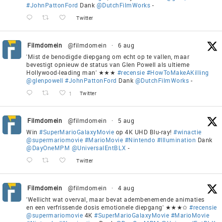
#JohnPattonFord
Dank
@DutchFilmWorks
-
Twitter
Filmdomein
@filmdomein
·
6 aug
'Mist de benodigde diepgang om echt op te vallen, maar
bevestigt opnieuw de status van Glen Powell als ultieme
Hollywood-leading man' ★★★
#recensie
#HowToMakeAKilling
@glenpowell
#JohnPattonFord
Dank
@DutchFilmWorks
-
1
Twitter
Filmdomein
@filmdomein
·
5 aug
Win
#SuperMarioGalaxyMovie
op 4K UHD Blu-ray!
#winactie
@supermariomovie
#MarioMovie
#Nintendo
#Illumination
Dank
@DayOneMPM
@UniversalEntBLX
-
Twitter
Filmdomein
@filmdomein
·
4 aug
'Wellicht wat overval, maar bevat adembenemende animaties
en een verfrissende dosis emotionele diepgang' ★★★✩
#recensie
@supermariomovie
4K
#SuperMarioGalaxyMovie
#MarioMovie