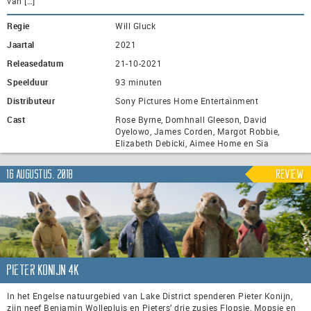
van […]
Regie
Will Gluck
Jaartal
2021
Releasedatum
21-10-2021
Speelduur
93 minuten
Distributeur
Sony Pictures Home Entertainment
Cast
Rose Byrne, Domhnall Gleeson, David
Oyelowo, James Corden, Margot Robbie,
Elizabeth Debicki, Aimee Home en Sia
16 augustus, 2018
Review
Pieter Konijn 4K
In het Engelse natuurgebied van Lake District spenderen Pieter Konijn,
zijn neef Benjamin Wollepluis en Pieters’ drie zusjes Flopsie, Mopsie en