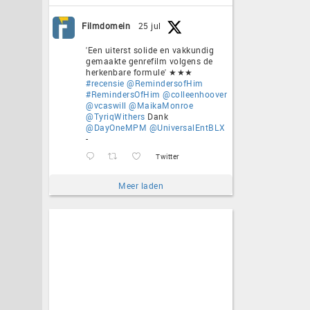
Filmdomein
25 jul
'Een uiterst solide en vakkundig
gemaakte genrefilm volgens de
herkenbare formule' ★★★
#recensie
@RemindersofHim
#RemindersOfHim
@colleenhoover
@vcaswill
@MaikaMonroe
@TyriqWithers
Dank
@DayOneMPM
@UniversalEntBLX
-
Twitter
Meer laden