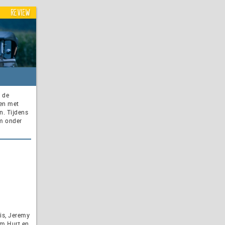
Review
r de
ken met
n. Tijdens
em onder
is, Jeremy
am Hurt en