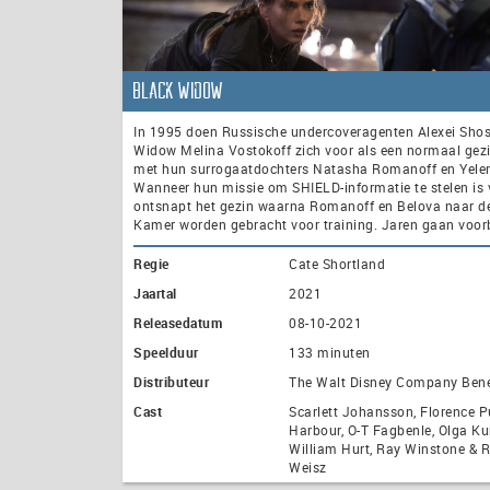
Black Widow
In 1995 doen Russische undercoveragenten Alexei Sho
Widow Melina Vostokoff zich voor als een normaal gezi
met hun surrogaatdochters Natasha Romanoff en Yele
Wanneer hun missie om SHIELD-informatie te stelen is v
ontsnapt het gezin waarna Romanoff en Belova naar d
Kamer worden gebracht voor training. Jaren gaan voorbi
Regie
Cate Shortland
Jaartal
2021
Releasedatum
08-10-2021
Speelduur
133 minuten
Distributeur
The Walt Disney Company Ben
Cast
Scarlett Johansson, Florence P
Harbour, O-T Fagbenle, Olga Ku
William Hurt, Ray Winstone & 
Weisz