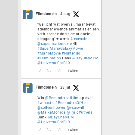
Filmdomein
4 aug
'Wellicht wat overval, maar bevat
adembenemende animaties en een
verfrissende dosis emotionele
diepgang' ★★★✩
#recensie
@supermariomovie
4K
#SuperMarioGalaxyMovie
#MarioMovie
#Nintendo
#Illumination
Dank
@DayOneMPM
@UniversalEntBLX
-
Twitter
Filmdomein
28 jul
Win
@RemindersofHim
op dvd!
#winactie
#RemindersOfHim
@colleenhoover
@vcaswill
@MaikaMonroe
@TyriqWithers
Dank
@DayOneMPM
@UniversalEntBLX
-
Twitter