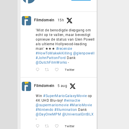
Filmdomein
15h
'Mist de benodigde diepgang om
echt op te vallen, maar bevestigt
opnieuw de status van Glen Powell
als ultieme Hollywood-leading
man' ★★★
#recensie
#HowToMakeAKilling
@glenpowell
#JohnPattonFord
Dank
@DutchFilmWorks
-
Twitter
Filmdomein
5 aug
Win
#SuperMarioGalaxyMovie
op
4K UHD Blu-ray!
#winactie
@supermariomovie
#MarioMovie
#Nintendo
#Illumination
Dank
@DayOneMPM
@UniversalEntBLX
-
Twitter