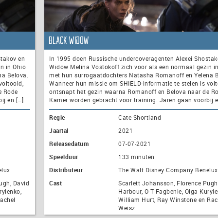
Black Widow
stakov en
In 1995 doen Russische undercoveragenten Alexei Shostak
n in Ohio
Widow Melina Vostokoff zich voor als een normaal gezin i
na Belova.
met hun surrogaatdochters Natasha Romanoff en Yelena B
oltooid,
Wanneer hun missie om SHIELD-informatie te stelen is volt
e Rode
ontsnapt het gezin waarna Romanoff en Belova naar de R
j en […]
Kamer worden gebracht voor training. Jaren gaan voorbij e
Regie
Cate Shortland
Jaartal
2021
Releasedatum
07-07-2021
Speelduur
133 minuten
elux
Distributeur
The Walt Disney Company Benelux
ugh, David
Cast
Scarlett Johansson, Florence Pugh
rylenko,
Harbour, O-T Fagbenle, Olga Kuryle
Rachel
William Hurt, Ray Winstone en Rac
Weisz