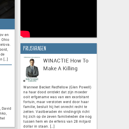
ov en
n Ohio
elova.
Prijsvragen
ooid,
ode
n […]
WINACTIE How To
Make A Killing
Wanneer Becket Redfellow (Glen Powell)
na haar dood ontdekt dat zijn moeder
ooit erfgename was van een exorbitant
fortuin, maar verstoten werd door haar
familie, besluit hij het onrecht recht te
, David
zetten. Vastberaden én vindingrijk richt
nko,
hij zich op de zeven familieleden die nog
hel
tussen hem en de erfenis van 28 miljard
dollar in staan. […]