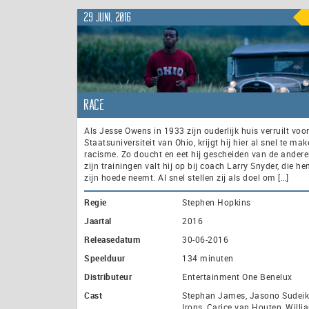
29 juni, 2016
Race
Als Jesse Owens in 1933 zijn ouderlijk huis verruilt voo
Staatsuniversiteit van Ohio, krijgt hij hier al snel te ma
racisme. Zo doucht en eet hij gescheiden van de andere
zijn trainingen valt hij op bij coach Larry Snyder, die h
zijn hoede neemt. Al snel stellen zij als doel om […]
Regie
Stephen Hopkins
Jaartal
2016
Releasedatum
30-06-2016
Speelduur
134 minuten
Distributeur
Entertainment One Benelux
Cast
Stephan James, Jasono Sudeik
Irons, Carice van Houten, Willi