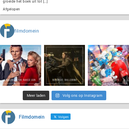
groeide het boek uit tot […]
Afgelopen
filmdomein
Meer laden
Volg ons op Instagram
Filmdomein
Volgen