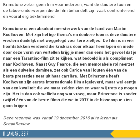
Brimstone zeker geen film voor iedereen, want de duistere toon en
de taboe-onderwerpen die de film behandelt zijn vaak confronterend
en vooral erg beklemmend.
Brimstone is een absoluut meesterwerk van de hand van Martin
Koolhoven. Met zijn heftige thema’s en donkere toon is deze duistere
western duidelijk niet weggelegd voor tere zieltjes. De film is in vier
hoofdstukken verdeeld die kriskras door elkaar heenlopen en mede
door deze vorm van vertellen krijg je meer dan eens het gevoel dat je
naar een Tarantino-film zit te kijken, wat bedoeld is als compliment
naar Koolhoven. Naast Guy Pearce, die een memorabele rol neerzet
als een duivelse dominee, zet ook Carice van Houten één van de
beste prestaties neer uit haar carrière. Met Brimstone heeft
Koolhoven zijn eerste internationale film afgeleverd, maar wel eentje
van een kwaliteit die we maar zelden zien en waar wij trots op mogen
zijn. Het is dan ook wellicht nog wat vroeg, maar Brimstone is zonder
twijfel één van de beste films die we in 2017 in de bioscoop te zien
gaan krijgen.
Deze recensie was vanaf 19 december 2016 al te lezen als
SneakReview.
11 januari, 2017