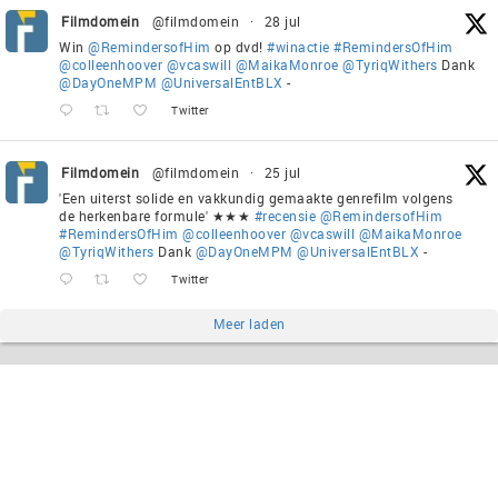
Filmdomein
@filmdomein
·
28 jul
Win
@RemindersofHim
op dvd!
#winactie
#RemindersOfHim
@colleenhoover
@vcaswill
@MaikaMonroe
@TyriqWithers
Dank
@DayOneMPM
@UniversalEntBLX
-
Twitter
Filmdomein
@filmdomein
·
25 jul
'Een uiterst solide en vakkundig gemaakte genrefilm volgens
de herkenbare formule' ★★★
#recensie
@RemindersofHim
#RemindersOfHim
@colleenhoover
@vcaswill
@MaikaMonroe
@TyriqWithers
Dank
@DayOneMPM
@UniversalEntBLX
-
Twitter
Meer laden