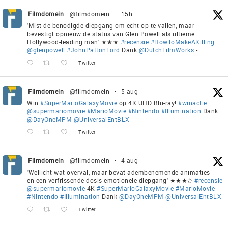
Filmdomein
@filmdomein
·
15h
'Mist de benodigde diepgang om echt op te vallen, maar
bevestigt opnieuw de status van Glen Powell als ultieme
Hollywood-leading man' ★★★
#recensie
#HowToMakeAKilling
@glenpowell
#JohnPattonFord
Dank
@DutchFilmWorks
-
Twitter
Filmdomein
@filmdomein
·
5 aug
Win
#SuperMarioGalaxyMovie
op 4K UHD Blu-ray!
#winactie
@supermariomovie
#MarioMovie
#Nintendo
#Illumination
Dank
@DayOneMPM
@UniversalEntBLX
-
Twitter
Filmdomein
@filmdomein
·
4 aug
'Wellicht wat overval, maar bevat adembenemende animaties
en een verfrissende dosis emotionele diepgang' ★★★✩
#recensie
@supermariomovie
4K
#SuperMarioGalaxyMovie
#MarioMovie
#Nintendo
#Illumination
Dank
@DayOneMPM
@UniversalEntBLX
-
Twitter