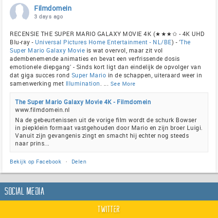
Filmdomein
3 days ago
RECENSIE THE SUPER MARIO GALAXY MOVIE 4K (★★★✩ - 4K UHD
Blu-ray -
Universal Pictures Home Entertainment - NL/BE
) - '
The
Super Mario Galaxy Movie
is wat overvol, maar zit vol
adembenemende animaties en bevat een verfrissende dosis
emotionele diepgang' - Sinds kort ligt dan eindelijk de opvolger van
dat giga succes rond
Super Mario
in de schappen, uiteraard weer in
samenwerking met
Illumination
.
...
See More
The Super Mario Galaxy Movie 4K - Filmdomein
www.filmdomein.nl
Na de gebeurtenissen uit de vorige film wordt de schurk Bowser
in piepklein formaat vastgehouden door Mario en zijn broer Luigi.
Vanuit zijn gevangenis zingt en smacht hij echter nog steeds
naar prins...
Bekijk op Facebook
·
Delen
Social Media
Twitter