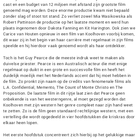
cast en een budget van 12 miljoen met afstand zijn grootste film
genoemd mag worden. Deze enorme productie kwam niet bepaald
zonder slag of stoot tot stand. Zo verliet zowel Mia Wasikowska als
Robert Pattinson de productie op het laatste moment en werd hun
plaats ingenomen door Dakota Fanning en Kit Harington. Ook zien we
Carice van Houten opnieuw in een film van Koolhoven voorbij komen,
dit waar zij in het begin van haar carrière met regelmaat in zijn films
speelde en hij hierdoor vaak genoemd wordt als haar ontdekker.
Toch is het Guy Pearce die de meeste indruk weet te maken als
duivelse priester. Pearce is een Australisch acteur die met enige
regelmaat op duikt in een grote en succesvolle film en heeft het
duidelijk moeilijk met het Nederlands accent dat hij moet hebben in
de film. Zo pronkt zijn naam op de credits van fenomenale films als
L.A. Confidential, Memento, The Count of Monte Christo en The
Proposition. De laatste film in dit rijtje laat zien dat Pearce geen
onbekende is van het westerngenre, al moet gezegd worden dat
Koolhoven met zijn western het genre compleet naar zijn hand weet
te zetten. Zo is de film geen standaard rechtlijnige western, met een
vertelling die wordt opgedeeld in vier hoofdstukken die kriskras door
elkaar heen lopen.
Het eerste hoofdstuk concentreert zich hierbij op het gelukkige maar