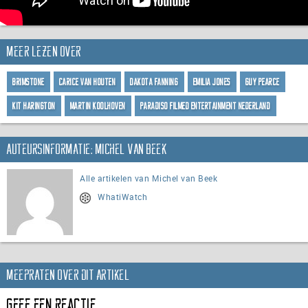
Meer lezen over
Brimstone
Carice van Houten
Dakota Fanning
Emilia Jones
Guy Pearce
Kit Harington
Martin Koolhoven
Paradiso Filmed Entertainment Nederland
Auteursinformatie: Michel van Beek
Alle artikelen van Michel van Beek
WhatiWatch
Meepraten over dit artikel
Geef een reactie