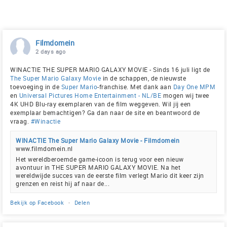
Filmdomein
2 days ago
WINACTIE THE SUPER MARIO GALAXY MOVIE - Sinds 16 juli ligt de
The Super Mario Galaxy Movie
in de schappen, de nieuwste
toevoeging in de
Super Mario
-franchise. Met dank aan
Day One MPM
en
Universal Pictures Home Entertainment - NL/BE
mogen wij twee
4K UHD Blu-ray exemplaren van de film weggeven. Wil jij een
exemplaar bemachtigen? Ga dan naar de site en beantwoord de
vraag.
#Winactie
WINACTIE The Super Mario Galaxy Movie - Filmdomein
www.filmdomein.nl
Het wereldberoemde game-icoon is terug voor een nieuw
avontuur in THE SUPER MARIO GALAXY MOVIE. Na het
wereldwijde succes van de eerste film verlegt Mario dit keer zijn
grenzen en reist hij af naar de...
Bekijk op Facebook
·
Delen