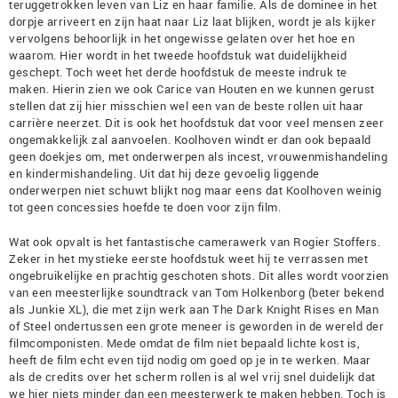
teruggetrokken leven van Liz en haar familie. Als de dominee in het
dorpje arriveert en zijn haat naar Liz laat blijken, wordt je als kijker
vervolgens behoorlijk in het ongewisse gelaten over het hoe en
waarom. Hier wordt in het tweede hoofdstuk wat duidelijkheid
geschept. Toch weet het derde hoofdstuk de meeste indruk te
maken. Hierin zien we ook Carice van Houten en we kunnen gerust
stellen dat zij hier misschien wel een van de beste rollen uit haar
carrière neerzet. Dit is ook het hoofdstuk dat voor veel mensen zeer
ongemakkelijk zal aanvoelen. Koolhoven windt er dan ook bepaald
geen doekjes om, met onderwerpen als incest, vrouwenmishandeling
en kindermishandeling. Uit dat hij deze gevoelig liggende
onderwerpen niet schuwt blijkt nog maar eens dat Koolhoven weinig
tot geen concessies hoefde te doen voor zijn film.
Wat ook opvalt is het fantastische camerawerk van Rogier Stoffers.
Zeker in het mystieke eerste hoofdstuk weet hij te verrassen met
ongebruikelijke en prachtig geschoten shots. Dit alles wordt voorzien
van een meesterlijke soundtrack van Tom Holkenborg (beter bekend
als Junkie XL), die met zijn werk aan The Dark Knight Rises en Man
of Steel ondertussen een grote meneer is geworden in de wereld der
filmcomponisten. Mede omdat de film niet bepaald lichte kost is,
heeft de film echt even tijd nodig om goed op je in te werken. Maar
als de credits over het scherm rollen is al wel vrij snel duidelijk dat
we hier niets minder dan een meesterwerk te maken hebben. Toch is