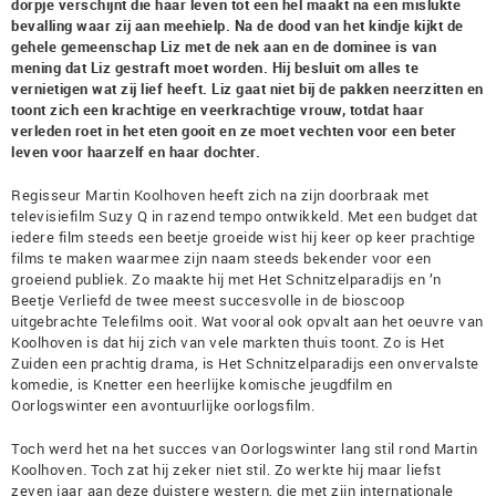
dorpje verschijnt die haar leven tot een hel maakt na een mislukte
bevalling waar zij aan meehielp. Na de dood van het kindje kijkt de
gehele gemeenschap Liz met de nek aan en de dominee is van
mening dat Liz gestraft moet worden. Hij besluit om alles te
vernietigen wat zij lief heeft. Liz gaat niet bij de pakken neerzitten en
toont zich een krachtige en veerkrachtige vrouw, totdat haar
verleden roet in het eten gooit en ze moet vechten voor een beter
leven voor haarzelf en haar dochter.
Regisseur Martin Koolhoven heeft zich na zijn doorbraak met
televisiefilm Suzy Q in razend tempo ontwikkeld. Met een budget dat
iedere film steeds een beetje groeide wist hij keer op keer prachtige
films te maken waarmee zijn naam steeds bekender voor een
groeiend publiek. Zo maakte hij met Het Schnitzelparadijs en ’n
Beetje Verliefd de twee meest succesvolle in de bioscoop
uitgebrachte Telefilms ooit. Wat vooral ook opvalt aan het oeuvre van
Koolhoven is dat hij zich van vele markten thuis toont. Zo is Het
Zuiden een prachtig drama, is Het Schnitzelparadijs een onvervalste
komedie, is Knetter een heerlijke komische jeugdfilm en
Oorlogswinter een avontuurlijke oorlogsfilm.
Toch werd het na het succes van Oorlogswinter lang stil rond Martin
Koolhoven. Toch zat hij zeker niet stil. Zo werkte hij maar liefst
zeven jaar aan deze duistere western, die met zijn internationale