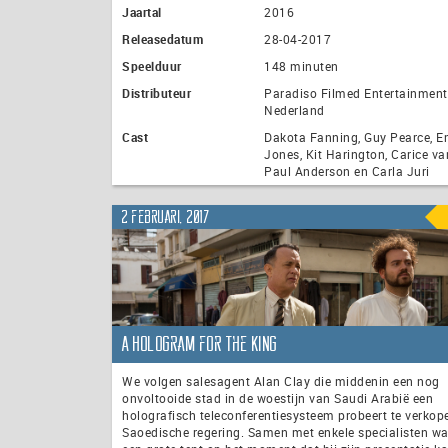
Jaartal
2016
Releasedatum
28-04-2017
Speelduur
148 minuten
Distributeur
Paradiso Filmed Entertainment
Nederland
Cast
Dakota Fanning, Guy Pearce, E
Jones, Kit Harington, Carice v
Paul Anderson en Carla Juri
2 februari, 2017
A Hologram for the King
We volgen salesagent Alan Clay die middenin een nog
onvoltooide stad in de woestijn van Saudi Arabië een
holografisch teleconferentiesysteem probeert te verkop
Saoedische regering. Samen met enkele specialisten wac