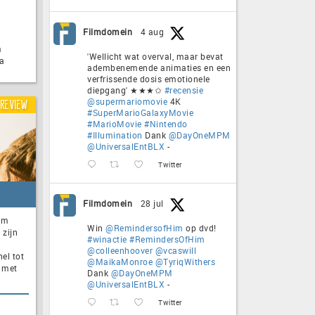
Filmdomein
4 aug
m
'Wellicht wat overval, maar bevat
a
adembenemende animaties en een
verfrissende dosis emotionele
diepgang' ★★★✩
#recensie
@supermariomovie
4K
Review
#SuperMarioGalaxyMovie
#MarioMovie
#Nintendo
#Illumination
Dank
@DayOneMPM
@UniversalEntBLX
-
Twitter
Filmdomein
28 jul
om
Win
@RemindersofHim
op dvd!
 zijn
#winactie
#RemindersOfHim
@colleenhoover
@vcaswill
el tot
@MaikaMonroe
@TyriqWithers
e met
Dank
@DayOneMPM
@UniversalEntBLX
-
Twitter