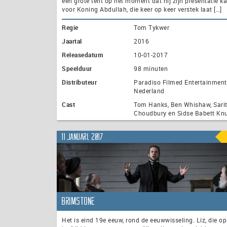
een grote tent op het moment dat hij zijn presentatie k
voor Koning Abdullah, die keer op keer verstek laat […]
Regie
Tom Tykwer
Jaartal
2016
Releasedatum
10-01-2017
Speelduur
98 minuten
Distributeur
Paradiso Filmed Entertainment
Nederland
Cast
Tom Hanks, Ben Whishaw, Sari
Choudbury en Sidse Babett Kn
11 januari, 2017
Brimstone
Het is eind 19e eeuw, rond de eeuwwisseling. Liz, die o