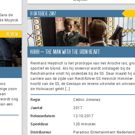
11 oktober, 2017
 Sara de
 de Muynck
Review
HhhH – The Man with the Iron Heart
Reinhard Heydrich is het prototype van het Arische ras; gro
sportief en blond. Als hij oneervol wordt ontslagen bij de
Reichsmarine vindt hij onderdak bij de SS. Daar maakt hij 
carrière aan de zijde van Reichführer-SS Heinrich Himmler. 
loos
hoofd van de SS, de Gestapo en tevens uitvinder en uitvoer
enige zoon
de Holocaust geldt […]
gaan
j wordt nog
Regie
Cédric Jimenez
 van een
Jaartal
2017
Releasedatum
12-10-2017
Speelduur
120 minuten
Distributeur
Paradiso Entertainment Nederland