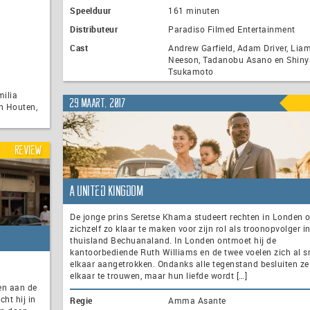
Speelduur
161 minuten
Distributeur
Paradiso Filmed Entertainment
Cast
Andrew Garfield, Adam Driver, Lia
Neeson, Tadanobu Asano en Shiny
Tsukamoto
milia
29 maart, 2017
an Houten,
Review
A United Kingdom
De jonge prins Seretse Khama studeert rechten in Londen 
zichzelf zo klaar te maken voor zijn rol als troonopvolger in
thuisland Bechuanaland. In Londen ontmoet hij de
kantoorbediende Ruth Williams en de twee voelen zich al sn
elkaar aangetrokken. Ondanks alle tegenstand besluiten z
elkaar te trouwen, maar hun liefde wordt […]
en aan de
ht hij in
Regie
Amma Asante