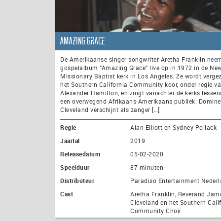
Amazing Grace
De Amerikaanse singer-songwriter Aretha Franklin nee
gospelalbum “Amazing Grace” live op in 1972 in de Ne
Missionary Baptist kerk in Los Angeles. Ze wordt verge
het Southern California Community koor, onder regie v
Alexander Hamilton, en zingt vanachter de kerks lessen
een overwegend Afrikaans-Amerikaans publiek. Domin
Cleveland verschijnt als zanger […]
Regie
Alan Elliott en Sydney Pollack
Jaartal
2019
Releasedatum
05-02-2020
Speelduur
87 minuten
Distributeur
Paradiso Entertainment Neder
Cast
Aretha Franklin, Reverand Jam
Cleveland en het Southern Cali
Community Choir