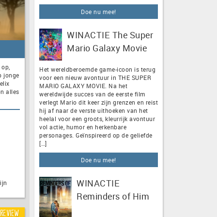
Doe nu mee!
WINACTIE The Super
Mario Galaxy Movie
 op,
Het wereldberoemde game-icoon is terug
p jonge
voor een nieuw avontuur in THE SUPER
elix
MARIO GALAXY MOVIE. Na het
n alles
wereldwijde succes van de eerste film
verlegt Mario dit keer zijn grenzen en reist
hij af naar de verste uithoeken van het
heelal voor een groots, kleurrijk avontuur
vol actie, humor en herkenbare
personages. Geïnspireerd op de geliefde
[…]
Doe nu mee!
WINACTIE
ijn
Reminders of Him
Review