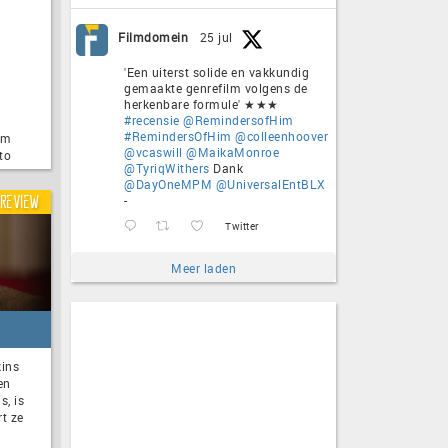
Filmdomein
25 jul
'Een uiterst solide en vakkundig
gemaakte genrefilm volgens de
herkenbare formule' ★★★
#recensie
@RemindersofHim
#RemindersOfHim
@colleenhoover
om
@vcaswill
@MaikaMonroe
to
@TyriqWithers
Dank
@DayOneMPM
@UniversalEntBLX
-
Review
Twitter
Meer laden
kins
en
s, is
t ze