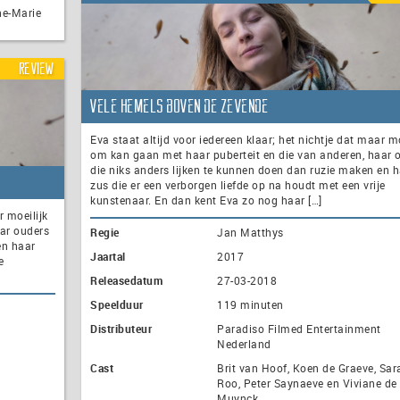
ne-Marie
Review
Vele Hemels boven de Zevende
Eva staat altijd voor iedereen klaar; het nichtje dat maar mo
om kan gaan met haar puberteit en die van anderen, haar 
die niks anders lijken te kunnen doen dan ruzie maken en 
zus die er een verborgen liefde op na houdt met een vrije
kunstenaar. En dan kent Eva zo nog haar […]
r moeilijk
ar ouders
Regie
Jan Matthys
en haar
Jaartal
2017
e
Releasedatum
27-03-2018
Speelduur
119 minuten
Distributeur
Paradiso Filmed Entertainment
Nederland
Cast
Brit van Hoof, Koen de Graeve, Sar
Roo, Peter Saynaeve en Viviane de
Muynck