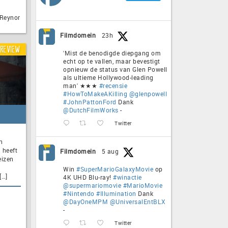
 Reynor
Filmdomein
23h
Review
'Mist de benodigde diepgang om
echt op te vallen, maar bevestigt
opnieuw de status van Glen Powell
als ultieme Hollywood-leading
man' ★★★
#recensie
#HowToMakeAKilling
@glenpowell
#JohnPattonFord
Dank
@DutchFilmWorks
-
Twitter
n
 heeft
Filmdomein
5 aug
eizen
Win
#SuperMarioGalaxyMovie
op
[…]
4K UHD Blu-ray!
#winactie
@supermariomovie
#MarioMovie
#Nintendo
#Illumination
Dank
@DayOneMPM
@UniversalEntBLX
-
Twitter