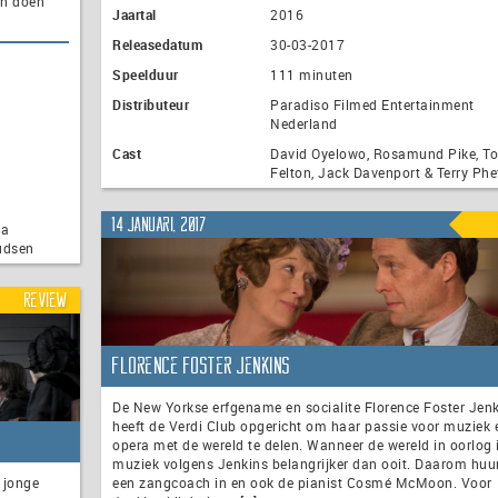
an doen
Jaartal
2016
Releasedatum
30-03-2017
Speelduur
111 minuten
Distributeur
Paradiso Filmed Entertainment
Nederland
Cast
David Oyelowo, Rosamund Pike, T
Felton, Jack Davenport & Terry Phe
14 januari, 2017
ta
udsen
Review
Florence Foster Jenkins
De New Yorkse erfgename en socialite Florence Foster Jen
heeft de Verdi Club opgericht om haar passie voor muziek 
opera met de wereld te delen. Wanneer de wereld in oorlog i
muziek volgens Jenkins belangrijker dan ooit. Daarom huur
p jonge
een zangcoach in en ook de pianist Cosmé McMoon. Voor