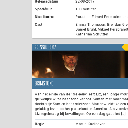
Releasedatum
22-08-2017
Speelduur
103 minuten
Distributeur
Paradiso Filmed Entertainment
Cast
Emma Thompson, Brendan Gle
Daniel Brühl, Mikael Persbrandt
Katharina Schüttler
28 april, 2017
Brimstone
Aan het einde van de 19e eeuw leeft Liz, een jonge vrou
gruwelijke wijze haar tong verloor. Samen met haar man
dochtertje Sam en haar stiefzoon Matthew leidt ze een 
gelukkig leven op het platteland in Amerika. Als vroedv
Liz regelmatig bij bevallingen. Op een dag gaat het […]
Regie
Martin Koolhoven