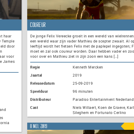
Coureur
mt haar
De jonge Felix Vereecke groeit in een wereld van wielrennen
w Temple
een wereld waar zijn vader Mathieu de scepter zwaait. Al o
zeld door
leeftijd wordt het fietsen Felix met de paplepel ingegoten; F
an
moet en zal ook coureur worden. Daar hebben vader en zoo
aar voor
voor over en Mathieu ziet in zijn zoon een kans […]
ee James
Regie
Kenneth Mercken
Jaartal
2019
Releasedatum
25-09-2019
Speelduur
96 minuten
Distributeur
Paradiso Entertainment Nederland
Cast
Niels Willaert, Koen de Graeve, Karl
land
Sileghem en Fortunato Cerlino
es
fornia
8 mei, 2019