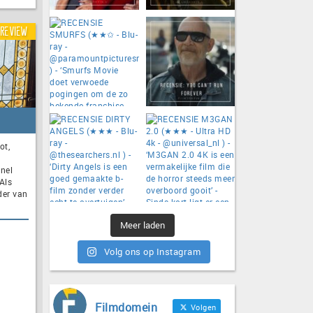
Review
ot,
snel
Als
der van
Meer laden
Volg ons op Instagram
Filmdomein
Volgen