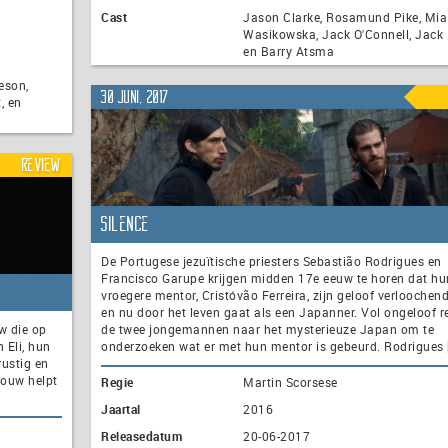
Cast
Jason Clarke, Rosamund Pike, Mia
Wasikowska, Jack O'Connell, Jack
en Barry Atsma
eson,
30 juni, 2017
, en
Review
Silence
De Portugese jezuïtische priesters Sebastião Rodrigues en
Francisco Garupe krijgen midden 17e eeuw te horen dat hu
vroegere mentor, Cristóvão Ferreira, zijn geloof verloochend
en nu door het leven gaat als een Japanner. Vol ongeloof r
w die op
de twee jongemannen naar het mysterieuze Japan om te
 Eli, hun
onderzoeken wat er met hun mentor is gebeurd. Rodrigues 
rustig en
rouw helpt
Regie
Martin Scorsese
Jaartal
2016
Releasedatum
20-06-2017