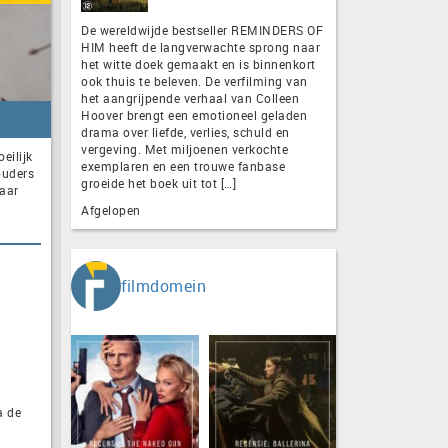
De wereldwijde bestseller REMINDERS OF
HIM heeft de langverwachte sprong naar
het witte doek gemaakt en is binnenkort
ook thuis te beleven. De verfilming van
het aangrijpende verhaal van Colleen
Hoover brengt een emotioneel geladen
drama over liefde, verlies, schuld en
vergeving. Met miljoenen verkochte
eilijk
exemplaren en een trouwe fanbase
ouders
groeide het boek uit tot […]
haar
Afgelopen
filmdomein
a de