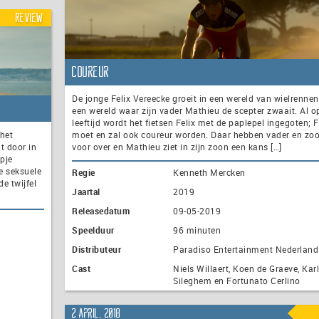
Review
Coureur
De jonge Felix Vereecke groeit in een wereld van wielrennen
een wereld waar zijn vader Mathieu de scepter zwaait. Al o
leeftijd wordt het fietsen Felix met de paplepel ingegoten; F
het
moet en zal ook coureur worden. Daar hebben vader en zoo
t door in
voor over en Mathieu ziet in zijn zoon een kans […]
rpje
e seksuele
Regie
Kenneth Mercken
e twijfel
Jaartal
2019
Releasedatum
09-05-2019
Speelduur
96 minuten
Distributeur
Paradiso Entertainment Nederland
Cast
Niels Willaert, Koen de Graeve, Karl
Sileghem en Fortunato Cerlino
2 april, 2018