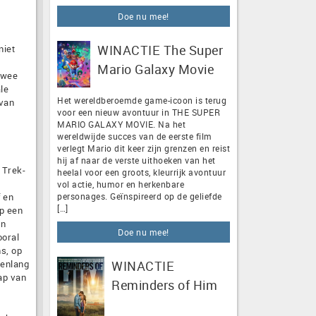
Doe nu mee!
WINACTIE The Super
niet
Mario Galaxy Movie
 twee
le
Het wereldberoemde game-icoon is terug
rvan
voor een nieuw avontuur in THE SUPER
MARIO GALAXY MOVIE. Na het
wereldwijde succes van de eerste film
verlegt Mario dit keer zijn grenzen en reist
hij af naar de verste uithoeken van het
 Trek-
heelal voor een groots, kleurrijk avontuur
vol actie, humor en herkenbare
f en
personages. Geïnspireerd op de geliefde
[…]
op een
en
Doe nu mee!
ooral
ms, op
renlang
WINACTIE
ap van
Reminders of Him