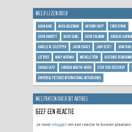
Meer lezen over
Adam Kane
Akiva Goldsman
Anthony Rapp
Chris Byrne
David Barrett
David Semel
David Solomon
Douglas Aarnio
Hanelle M. Culpepper
Jason Isaacs
John Scott
Jonathan 
Lee Rose
Mary Wiseman
Michelle Yeoh
Olatunde Osunsanmi
Shazad Latif
Sonequa Martin-Green
Star Trek Discovery
Universal Pictures International Netherlands
Meepraten over dit artikel
Geef een reactie
Je moet
inloggen
om een reactie te kunnen plaatsen.