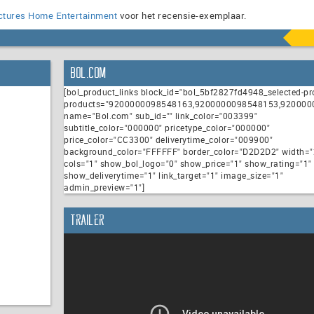
ictures Home Entertainment
voor het recensie-exemplaar.
Bol.com
[bol_product_links block_id="bol_5bf2827fd4948_selected-pr
products="9200000098548163,9200000098548153,92000
name="Bol.com" sub_id="" link_color="003399"
subtitle_color="000000" pricetype_color="000000"
price_color="CC3300" deliverytime_color="009900"
background_color="FFFFFF" border_color="D2D2D2" width="
cols="1" show_bol_logo="0" show_price="1" show_rating="1"
show_deliverytime="1" link_target="1" image_size="1"
admin_preview="1"]
Trailer