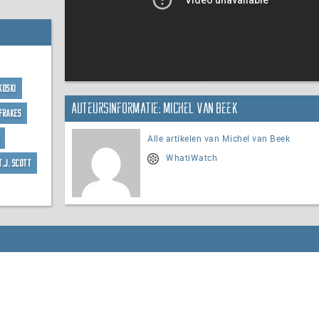
koski
Auteursinformatie: Michel van Beek
Frakes
Alle artikelen van Michel van Beek
WhatiWatch
T.J. Scott