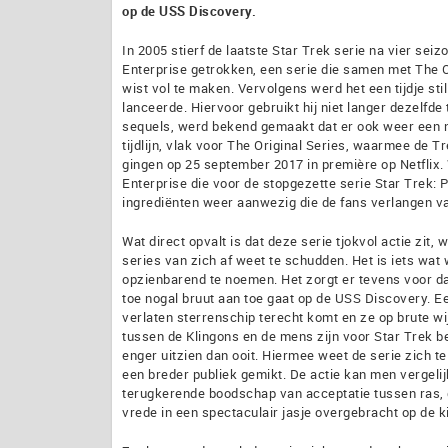
op de USS Discovery.
In 2005 stierf de laatste Star Trek serie na vier seiz
Enterprise getrokken, een serie die samen met The Or
wist vol te maken. Vervolgens werd het een tijdje sti
lanceerde. Hiervoor gebruikt hij niet langer dezelfde 
sequels, werd bekend gemaakt dat er ook weer een n
tijdlijn, vlak voor The Original Series, waarmee de
gingen op 25 september 2017 in première op Netflix.
Enterprise die voor de stopgezette serie Star Trek: Ph
ingrediënten weer aanwezig die de fans verlangen va
Wat direct opvalt is dat deze serie tjokvol actie zit
series van zich af weet te schudden. Het is iets wat 
opzienbarend te noemen. Het zorgt er tevens voor dat 
toe nogal bruut aan toe gaat op de USS Discovery. E
verlaten sterrenschip terecht komt en ze op brute 
tussen de Klingons en de mens zijn voor Star Trek be
enger uitzien dan ooit. Hiermee weet de serie zich t
een breder publiek gemikt. De actie kan men vergelij
terugkerende boodschap van acceptatie tussen ras,
vrede in een spectaculair jasje overgebracht op de ki