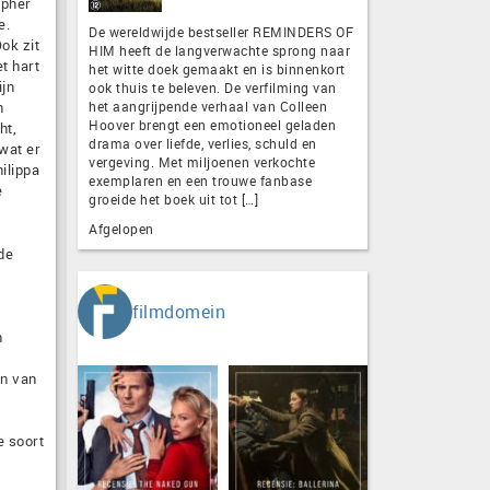
opher
e.
De wereldwijde bestseller REMINDERS OF
ok zit
HIM heeft de langverwachte sprong naar
t hart
het witte doek gemaakt en is binnenkort
ijn
ook thuis te beleven. De verfilming van
n
het aangrijpende verhaal van Colleen
Hoover brengt een emotioneel geladen
ht,
drama over liefde, verlies, schuld en
 wat er
vergeving. Met miljoenen verkochte
ilippa
exemplaren en een trouwe fanbase
e
groeide het boek uit tot […]
Afgelopen
de
filmdomein
n
en van
e soort