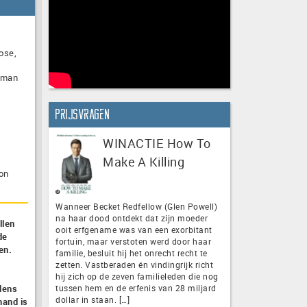
ose,
dsman
Prijsvragen
WINACTIE How To
Make A Killing
on
Wanneer Becket Redfellow (Glen Powell)
na haar dood ontdekt dat zijn moeder
llen
ooit erfgename was van een exorbitant
de
fortuin, maar verstoten werd door haar
en.
familie, besluit hij het onrecht recht te
zetten. Vastberaden én vindingrijk richt
hij zich op de zeven familieleden die nog
dens
tussen hem en de erfenis van 28 miljard
dollar in staan. […]
hand is