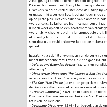
Zoals gezegd speelt de serie zich voor de gebeurten
Pike en de ruimteschurk Harry Mudd terug in de serie,
Discovery scoort hierbij punten door de uitdieping va
er (natuurlijk) weer een Spock-achtig figuur in de se
op de juiste plek. Het verkennen van planeten is ook 
voorgangers. Zo kijken we hier niet naar een vijf ja
Klingon weer oplaait na een soortement van staatsgre
vooral als Michael ene Ash Tyler ontmoet die als krij
allemaal gebeurd is met Tyler en wat het doel daarva
Georgiou is zorgvuldig uitgewerkt door de makers en h
geheel.
Extra’s:
Naast de 15 afleveringen van de serie valt er
meest interessante featurettes, die een goed inzicht 
• Deleted and Extended Scenes
(12:12) Tien verwijde
aflevering 15.
• Discovering Discovery: The Concepts And Casting
acteurs van Star Trek: Discovery over de casting vo
• The Star Trek Theme
(08:04) Een gesprek met uitv
de Discovery-themamuziek en andere muziek voor de
• Creature Comforts
(15:52) Een blik achter de scher
Discovery. Hier werken ze aan bekende Star Trek-ra
tot leven, de Kelpiens.
• Designing Discovery
(12:08) Een bezoek aan de on