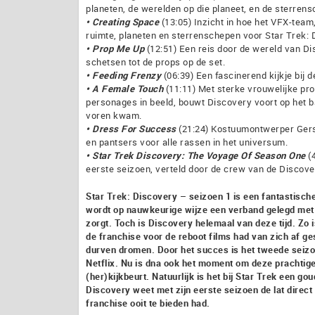
planeten, de werelden op die planeet, en de sterrens
• Creating Space
(13:05) Inzicht in hoe het VFX-tea
ruimte, planeten en sterrenschepen voor Star Trek: 
• Prop Me Up
(12:51) Een reis door de wereld van Di
schetsen tot de props op de set.
• Feeding Frenzy
(06:39) Een fascinerend kijkje bij 
• A Female Touch
(11:11) Met sterke vrouwelijke pr
personages in beeld, bouwt Discovery voort op het ba
voren kwam.
• Dress For Success
(21:24) Kostuumontwerper Gersh
en pantsers voor alle rassen in het universum.
• Star Trek Discovery: The Voyage Of Season One
(4
eerste seizoen, verteld door de crew van de Discove
Star Trek: Discovery – seizoen 1 is een fantastische
wordt op nauwkeurige wijze een verband gelegd met T
zorgt. Toch is Discovery helemaal van deze tijd. Zo 
de franchise voor de reboot films had van zich af ge
durven dromen. Door het succes is het tweede seizo
Netflix. Nu is dna ook het moment om deze prachtig
(her)kijkbeurt. Natuurlijk is het bij Star Trek een g
Discovery weet met zijn eerste seizoen de lat direct 
franchise ooit te bieden had.