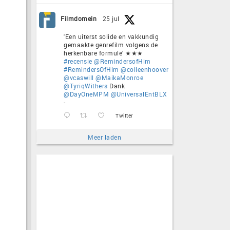
Filmdomein
25 jul
'Een uiterst solide en vakkundig
gemaakte genrefilm volgens de
herkenbare formule' ★★★
#recensie
@RemindersofHim
#RemindersOfHim
@colleenhoover
@vcaswill
@MaikaMonroe
@TyriqWithers
Dank
@DayOneMPM
@UniversalEntBLX
-
Twitter
Meer laden