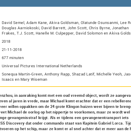
David Semel, Adam Kane, Akiva Goldsman, Olatunde Osunsanmi, Lee R
Douglas Aarniokoski, David Barrett, John Scott, Chris Byrne, Jonathan
Frakes, T.J. Scott, Hanelle M. Culpepper, David Solomon en Akiva Gol
2018
21-11-2018
677 minuten
Universal Pictures International Netherlands
Sonequa Martin-Green, Anthony Rapp, Shazad Latif, Michelle Yeoh, Jas
Isaacs en Mary Wiseman
enzhou, in aanraking komt met een oud vreemd object, wordt ze aangeva
leven al jaren in vrede, maar Michael komt erachter dat er een rebelleren
 weer willen oppakken om de 24 grote Klingon huizen weer bijeen te breng
weet Michael de oorlog op het nippertje te voorkomen, maar ze wordt wel
nge gevangenisstraf krijgt. Als er tijdens een gevangenentransport iets
USS Discovery dat onder commando staat van Kapitein Gabriel Lorca. Tij
tvoeren op het schip, maar ze komt er al snel achter dat er meer aan de 