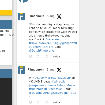
Filmdomein
6 aug
'Mist de benodigde diepgang om
echt op te vallen, maar bevestigt
oducts"
opnieuw de status van Glen Powell
00088147708,9200000088830818,9200000093509047,9200000095546480"
als ultieme Hollywood-leading
man' ★★★
#recensie
#HowToMakeAKilling
@glenpowell
#JohnPattonFord
Dank
@DutchFilmWorks
-
250"
Twitter
Filmdomein
5 aug
Win
#SuperMarioGalaxyMovie
op
4K UHD Blu-ray!
#winactie
@supermariomovie
#MarioMovie
#Nintendo
#Illumination
Dank
@DayOneMPM
@UniversalEntBLX
-
Twitter