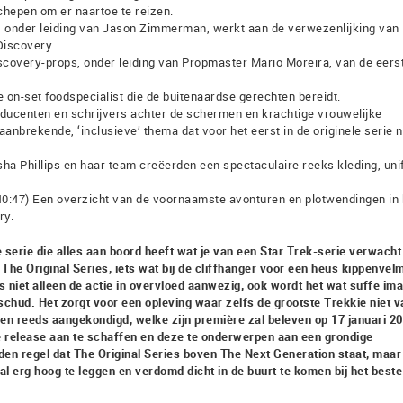
chepen om er naartoe te reizen.
m, onder leiding van Jason Zimmerman, werkt aan de verwezenlijking van
Discovery.
scovery-props, onder leiding van Propmaster Mario Moreira, van de eers
de on-set foodspecialist die de buitenaardse gerechten bereidt.
oducenten en schrijvers achter de schermen en krachtige vrouwelijke
anbrekende, ‘inclusieve’ thema dat voor het eerst in de originele serie 
a Phillips en haar team creëerden een spectaculaire reeks kleding, un
0:47) Een overzicht van de voornaamste avonturen en plotwendingen in 
ry.
 serie die alles aan boord heeft wat je van een Star Trek-serie verwacht
he Original Series, iets wat bij de cliffhanger voor een heus kippenve
is niet alleen de actie in overvloed aanwezig, ook wordt het wat suffe im
schud. Het zorgt voor een opleving waar zelfs de grootste Trekkie niet 
en reeds aangekondigd, welke zijn première zal beleven op 17 januari 2
e release aan te schaffen en deze te onderwerpen aan een grondige
ouden regel dat The Original Series boven The Next Generation staat, maar
al erg hoog te leggen en verdomd dicht in de buurt te komen bij het beste