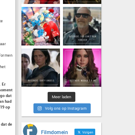
te
naar
iformen
het
. Er
lmoment
ago dat
Meer laden
van had
019 op
Volg ons op Instagram
 dat de
Filmdomein
Volgen