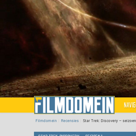
Navig
Filmdomein
Recensies
Star Trek: Discovery – seizoen