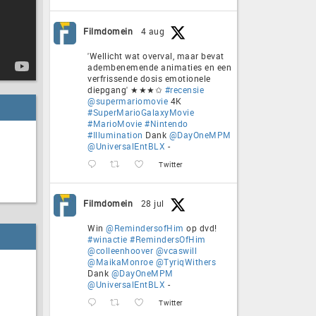
Filmdomein
4 aug
'Wellicht wat overval, maar bevat
adembenemende animaties en een
verfrissende dosis emotionele
diepgang' ★★★✩
#recensie
@supermariomovie
4K
#SuperMarioGalaxyMovie
#MarioMovie
#Nintendo
#Illumination
Dank
@DayOneMPM
@UniversalEntBLX
-
Twitter
Filmdomein
28 jul
Win
@RemindersofHim
op dvd!
#winactie
#RemindersOfHim
@colleenhoover
@vcaswill
@MaikaMonroe
@TyriqWithers
Dank
@DayOneMPM
@UniversalEntBLX
-
Twitter