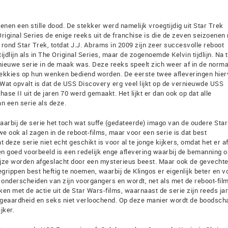
oenen een stille dood. De stekker werd namelijk vroegtijdig uit Star Trek
iginal Series de enige reeks uit de franchise is die de zeven seizoenen 
l rond Star Trek, totdat J.J. Abrams in 2009 zijn zeer succesvolle reboot
tijdlijn als in The Original Series, maar de zogenoemde Kelvin tijdlijn. Na
ieuwe serie in de maak was. Deze reeks speelt zich weer af in de norma
 Trekkies op hun wenken bediend worden. De eerste twee afleveringen hie
 Wat opvalt is dat de USS Discovery erg veel lijkt op de vernieuwde USS
ase II uit de jaren 70 werd gemaakt. Het lijkt er dan ook op dat alle
n een serie als deze.
, waarbij de serie het toch wat suffe (gedateerde) imago van de oudere Star
we ook al zagen in de reboot-films, maar voor een serie is dat best
deze serie niet echt geschikt is voor al te jonge kijkers, omdat het er a
en goed voorbeeld is een redelijk enge aflevering waarbij de bemanning 
wijze worden afgeslacht door een mysterieus beest. Maar ook de gevecht
grippen best heftig te noemen, waarbij de Klingos er eigenlijk beter en v
e onderscheiden van zijn voorgangers en wordt, net als met de reboot-fil
ken met de actie uit de Star Wars-films, waarnaast de serie zijn reeds ja
 geaardheid en seks niet verloochend. Op deze manier wordt de boodsch
jker.