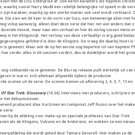
issen met de USS Enterprise af. Ook keren karakters als Kapitein Christ
 waarbij vooral Harry Mudd een redelijk belangrijke rol speelt in de seri
n zijn karakter, waarbij op een sterke manier ook veel wordt verklaard. O
rie. Die zien we dit keer in de vorm van Suru, een betweterige alien met he
nog volop aanwezig, alleen doet deze serie dat hier net wat anders dan z
ar durende missie, maar naar een verhaal en hoe de oorlog tussen mens e
ep in het Klingonrijk. Het verloop van deze verhaallijn is erg goed bedac
gsgevangene gefolterd is door de Klingons. De vraag die daarbij hoort is
n is geweest. Maar ook de op het eerste oog beperkte rol van Kapitein Ph
oe verder alles in dit seizoen vordert, des te duidelijker wordt het grot
 nog voldoende na te genieten. De Blu-ray release puilt werkelijk uit van 
geven in wat er zich allemaal afspeelde tijdens de productie.
rde scenes uit de serie. De scenes komen uit aflevering 2, 4, 5, 7, 13 en
 Of Star Trek: Discovery
(16:36) Interviews met producers, schrijvers e
or het debuutseizoen.
oerend producent Alex Kurtzman en componist Jeff Russo over het mak
 serie.
men bij de afdeling voor make-up en speciale protheses van Star Trek:
ssen als de Klingons, Vulcans en de Andorians, en wekken ze een nieuw
twerpafdeling die wordt geleid door Tamara Deverell. Hier maken ze de