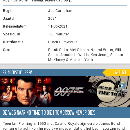
Regie
Joe Carnahan
Jaartal
2021
Releasedatum
11-06-2021
Speelduur
100 minuten
Distributeur
Dutch FilmWorks
Cast
Frank Grillo, Mel Gibson, Naomi Watts, Will
Sasso, Annabelle Wallis, Ken Jeong, Sheaun
McKinney & Michelle Yeoh
27 augustus, 2020
Artikel
De weg naar No Time To Die | Tomorrow Never Dies
Toen Ian Fleming in 1953 met Casino Royale zijn eerste James Bond-
roman uitbracht kon hij nooit vermoeden dat dit het begin zou zijn rond