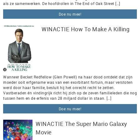
als ze samenwerken. De hoofdrollen in The End of Oak Street […]
Doe nu mee!
WINACTIE How To Make A Killing
Wanneer Becket Redfellow (Glen Powell) na haar dood ontdekt dat zijn
moeder ooit erfgename was van een exorbitant fortuin, maar verstoten
werd door haar familie, besluit hij het onrecht recht te zetten.
Vastberaden én vindingrijk richt hij zich op de zeven familieleden die nog
tussen hem en de erfenis van 28 miljard dollar in staan. […]
Doe nu mee!
WINACTIE The Super Mario Galaxy
Movie