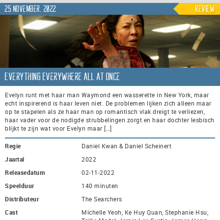
25 november, 2022
Review
Everything Everywhere All at Once
Evelyn runt met haar man Waymond een wasserette in New York, maar
echt inspirerend is haar leven niet. De problemen lijken zich alleen maar
op te stapelen als ze haar man op romantisch vlak dreigt te verliezen,
haar vader voor de nodigde strubbelingen zorgt en haar dochter lesbisch
blijkt te zijn wat voor Evelyn maar […]
Regie
Daniel Kwan & Daniel Scheinert
Jaartal
2022
Releasedatum
02-11-2022
Speelduur
140 minuten
Distributeur
The Searchers
Cast
Michelle Yeoh, Ke Huy Quan, Stephanie Hsu,