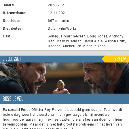
Jaartal
2020-2021
Releasedatum
12-11-2021
Speelduur
667 minuten
Distributeur
Dutch FilmWorks
Cast
Sonequa Martin-Green, Doug Jones, Anthony
Rap, Mary Wiseman, David Ajala, Wilson Cruz,
Rachael Ancheril en Michelle Yeoh
9 juli, 2021
Review
Boss Level
Ex-special Force Officier Roy Pulver is bepaald geen doetje. Toch wordt
iedere dag weer het uiterste van hem gevraagd als hij meerdere
huurmoordenaars in zijn nek heeft zitten die er alles aan doen om hem
te vermoorden. Maar dat is niet het grootste probleem in het leven van
Roy. Roy wordt namelijk iedere dag op […]