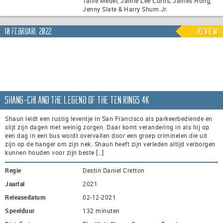
Tallie Medel, Jamie Lee Curtis, James Hong,
Jenny Slate & Harry Shum Jr.
10 februari, 2022
Review
Shang-Chi and the Legend of the Ten Rings 4K
Shaun leidt een rustig leventje in San Francisco als parkeerbediende en
slijt zijn dagen met weinig zorgen. Daar komt verandering in als hij op
een dag in een bus wordt overvallen door een groep criminelen die uit
zijn op de hanger om zijn nek. Shaun heeft zijn verleden altijd verborgen
kunnen houden voor zijn beste […]
Regie
Destin Daniel Cretton
Jaartal
2021
Releasedatum
02-12-2021
Speelduur
132 minuten