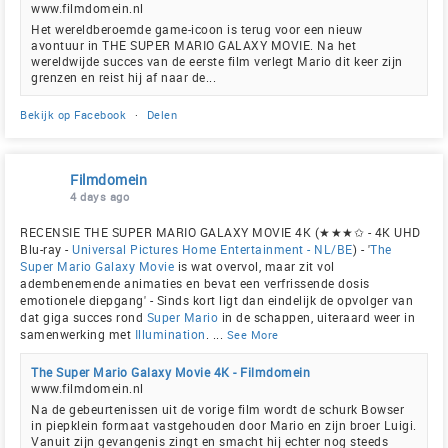
www.filmdomein.nl
Het wereldberoemde game-icoon is terug voor een nieuw
avontuur in THE SUPER MARIO GALAXY MOVIE. Na het
wereldwijde succes van de eerste film verlegt Mario dit keer zijn
grenzen en reist hij af naar de...
Bekijk op Facebook
·
Delen
Filmdomein
4 days ago
RECENSIE THE SUPER MARIO GALAXY MOVIE 4K (★★★✩ - 4K UHD
Blu-ray -
Universal Pictures Home Entertainment - NL/BE
) - '
The
Super Mario Galaxy Movie
is wat overvol, maar zit vol
adembenemende animaties en bevat een verfrissende dosis
emotionele diepgang' - Sinds kort ligt dan eindelijk de opvolger van
dat giga succes rond
Super Mario
in de schappen, uiteraard weer in
samenwerking met
Illumination
.
...
See More
The Super Mario Galaxy Movie 4K - Filmdomein
www.filmdomein.nl
Na de gebeurtenissen uit de vorige film wordt de schurk Bowser
in piepklein formaat vastgehouden door Mario en zijn broer Luigi.
Vanuit zijn gevangenis zingt en smacht hij echter nog steeds