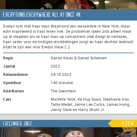
Everything Everywhere All at Once 4K
Evelyn runt met haar man Waymond een wasserette in New York, maar
echt inspirerend is haar leven niet. De problemen lijken zich alleen maar
op te stapelen als ze haar man op romantisch vlak dreigt te verliezen,
haar vader voor de nodigde strubbelingen zorgt en haar dochter lesbisch
blijkt te zijn wat voor Evelyn maar […]
Regie
Daniel Kwan & Daniel Scheinert
Jaartal
2022
Releasedatum
24-10-2023
Speelduur
140 minuten
Distributeur
The Searchers
Cast
Michelle Yeoh, Ke Huy Quan, Stephanie Hsu,
Tallie Medel, Jamie Lee Curtis, James Hong,
Jenny Slate en Harry Shum Jr.
1 december, 2022
Review