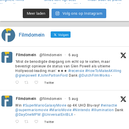
Meer laden
Volg ons op Instagram
Filmdomein
Volgen
Filmdomein
@filmdomein
·
6 aug
'Mist de benodigde diepgang om echt op te vallen, maar
bevestigt opnieuw de status van Glen Powell als ultieme
Hollywood-leading man' ★★★
#recensie
#HowToMakeAKilling
@glenpowell
#JohnPattonFord
Dank
@DutchFilmWorks
-
Twitter
Filmdomein
@filmdomein
·
5 aug
Win
#SuperMarioGalaxyMovie
op 4K UHD Blu-ray!
#winactie
@supermariomovie
#MarioMovie
#Nintendo
#Illumination
Dank
@DayOneMPM
@UniversalEntBLX
-
Twitter