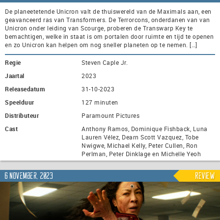
De planeetetende Unicron valt de thuiswereld van de Maximals aan, een
geavanceerd ras van Transformers. De Terrorcons, onderdanen van van
Unicron onder leiding van Scourge, proberen de Transwarp Key te
bemachtigen, welke in staat is om portalen door ruimte en tijd te openen
en zo Unicron kan helpen om nog sneller planeten op te nemen. […]
Regie
Steven Caple Jr.
Jaartal
2023
Releasedatum
31-10-2023
Speelduur
127 minuten
Distributeur
Paramount Pictures
Cast
Anthony Ramos, Dominique Fishback, Luna
Lauren Vélez, Dearn Scott Vazquez, Tobe
Nwigwe, Michael Kelly, Peter Cullen, Ron
Perlman, Peter Dinklage en Michelle Yeoh
6 november, 2023
Review