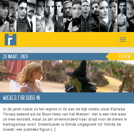
Previous
Nex
Toggle
naviga
26 maart, 2026
Review
Wicked: For Good 4K
In de jaren nadat ze het regime in Oz aan de kijk stelde, staat Elphaba
Thropp bekend als de ‘Boze Heks van het Westen’. Het is een titel waar
ze mee worstelt, maar ze zet onverminderd haar strijd voor de dieren in
ballingschap voort. Ondertussen is Glinda uitgegroeit tot ‘Glinda de
Goede’, een publieke figuur […]