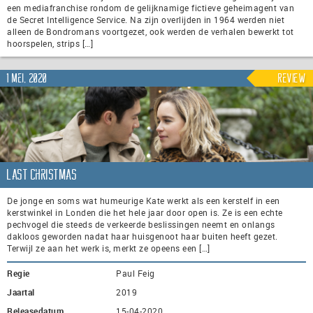
een mediafranchise rondom de gelijknamige fictieve geheimagent van
de Secret Intelligence Service. Na zijn overlijden in 1964 werden niet
alleen de Bondromans voortgezet, ook werden de verhalen bewerkt tot
hoorspelen, strips […]
1 mei, 2020
Review
Last Christmas
De jonge en soms wat humeurige Kate werkt als een kerstelf in een
kerstwinkel in Londen die het hele jaar door open is. Ze is een echte
pechvogel die steeds de verkeerde beslissingen neemt en onlangs
dakloos geworden nadat haar huisgenoot haar buiten heeft gezet.
Terwijl ze aan het werk is, merkt ze opeens een […]
Regie
Paul Feig
Jaartal
2019
Releasedatum
15-04-2020