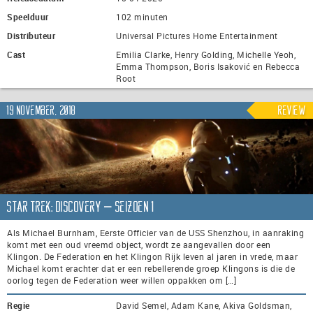
Speelduur
102 minuten
Distributeur
Universal Pictures Home Entertainment
Cast
Emilia Clarke, Henry Golding, Michelle Yeoh,
Emma Thompson, Boris Isaković en Rebecca
Root
19 november, 2018
Review
Star Trek: Discovery – seizoen 1
Als Michael Burnham, Eerste Officier van de USS Shenzhou, in aanraking
komt met een oud vreemd object, wordt ze aangevallen door een
Klingon. De Federation en het Klingon Rijk leven al jaren in vrede, maar
Michael komt erachter dat er een rebellerende groep Klingons is die de
oorlog tegen de Federation weer willen oppakken om […]
Regie
David Semel, Adam Kane, Akiva Goldsman,