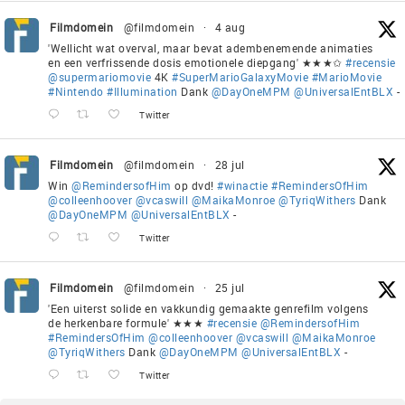
Filmdomein
@filmdomein
·
4 aug
'Wellicht wat overval, maar bevat adembenemende animaties
en een verfrissende dosis emotionele diepgang' ★★★✩
#recensie
@supermariomovie
4K
#SuperMarioGalaxyMovie
#MarioMovie
#Nintendo
#Illumination
Dank
@DayOneMPM
@UniversalEntBLX
-
Twitter
Filmdomein
@filmdomein
·
28 jul
Win
@RemindersofHim
op dvd!
#winactie
#RemindersOfHim
@colleenhoover
@vcaswill
@MaikaMonroe
@TyriqWithers
Dank
@DayOneMPM
@UniversalEntBLX
-
Twitter
Filmdomein
@filmdomein
·
25 jul
'Een uiterst solide en vakkundig gemaakte genrefilm volgens
de herkenbare formule' ★★★
#recensie
@RemindersofHim
#RemindersOfHim
@colleenhoover
@vcaswill
@MaikaMonroe
@TyriqWithers
Dank
@DayOneMPM
@UniversalEntBLX
-
Twitter