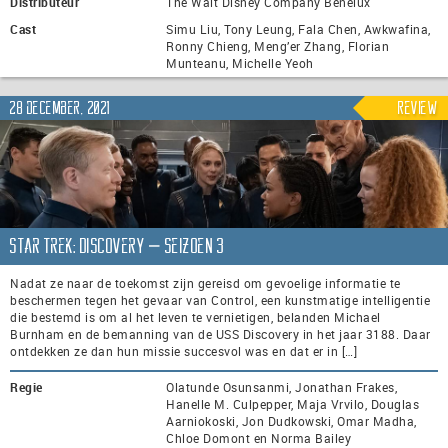
Distributeur
The Walt Disney Company Benelux
Cast
Simu Liu, Tony Leung, Fala Chen, Awkwafina,
Ronny Chieng, Meng’er Zhang, Florian
Munteanu, Michelle Yeoh
28 december, 2021
Review
Star Trek: Discovery – seizoen 3
Nadat ze naar de toekomst zijn gereisd om gevoelige informatie te
beschermen tegen het gevaar van Control, een kunstmatige intelligentie
die bestemd is om al het leven te vernietigen, belanden Michael
Burnham en de bemanning van de USS Discovery in het jaar 3188. Daar
ontdekken ze dan hun missie succesvol was en dat er in […]
Regie
Olatunde Osunsanmi, Jonathan Frakes,
Hanelle M. Culpepper, Maja Vrvilo, Douglas
Aarniokoski, Jon Dudkowski, Omar Madha,
Chloe Domont en Norma Bailey