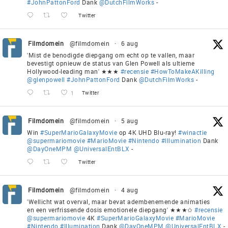
#JohnPattonFord
Dank
@DutchFilmWorks
-
Twitter
Filmdomein
@filmdomein
·
6 aug
'Mist de benodigde diepgang om echt op te vallen, maar
bevestigt opnieuw de status van Glen Powell als ultieme
Hollywood-leading man' ★★★
#recensie
#HowToMakeAKilling
@glenpowell
#JohnPattonFord
Dank
@DutchFilmWorks
-
1
Twitter
Filmdomein
@filmdomein
·
5 aug
Win
#SuperMarioGalaxyMovie
op 4K UHD Blu-ray!
#winactie
@supermariomovie
#MarioMovie
#Nintendo
#Illumination
Dank
@DayOneMPM
@UniversalEntBLX
-
Twitter
Filmdomein
@filmdomein
·
4 aug
'Wellicht wat overval, maar bevat adembenemende animaties
en een verfrissende dosis emotionele diepgang' ★★★✩
#recensie
@supermariomovie
4K
#SuperMarioGalaxyMovie
#MarioMovie
#Nintendo
#Illumination
Dank
@DayOneMPM
@UniversalEntBLX
-