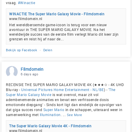
vraag.
#Winactie
WINACTIE The Super Mario Galaxy Movie - Filmdomein
www.filmdomein.nl
Het wereldberoemde game-icoon is terug voor een nieuw
avontuur in THE SUPER MARIO GALAXY MOVIE. Na het
wereldwijde succes van de eerste film verlegt Mario dit keer zijn
grenzen en reist hij af naar de...
Bekijk op Facebook
·
Delen
Filmdomein
6 days ago
RECENSIE THE SUPER MARIO GALAXY MOVIE 4K (★★★✩ - 4K UHD
Blu-ray -
Universal Pictures Home Entertainment - NL/BE
) - '
The
Super Mario Galaxy Movie
is wat overvol, maar zit vol
adembenemende animaties en bevat een verfrissende dosis
emotionele diepgang' - Sinds kort ligt dan eindelijk de opvolger van
dat giga succes rond
Super Mario
in de schappen, uiteraard weer in
samenwerking met
Illumination
.
...
See More
The Super Mario Galaxy Movie 4K - Filmdomein
www.filmdomein.nl