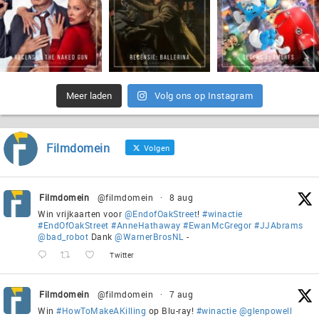
Meer laden
Volg ons op Instagram
Filmdomein
Volgen
Filmdomein
@filmdomein
·
8 aug
Win vrijkaarten voor
@EndofOakStreet
!
#winactie
#EndOfOakStreet
#AnneHathaway
#EwanMcGregor
#JJAbrams
@bad_robot
Dank
@WarnerBrosNL
-
Twitter
Filmdomein
@filmdomein
·
7 aug
Win
#HowToMakeAKilling
op Blu-ray!
#winactie
@glenpowell