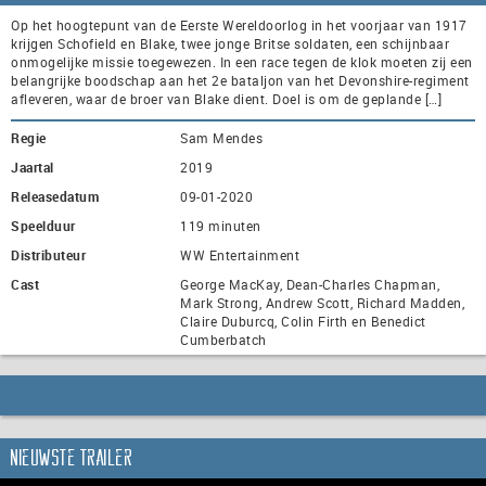
Op het hoogtepunt van de Eerste Wereldoorlog in het voorjaar van 1917
krijgen Schofield en Blake, twee jonge Britse soldaten, een schijnbaar
onmogelijke missie toegewezen. In een race tegen de klok moeten zij een
belangrijke boodschap aan het 2e bataljon van het Devonshire-regiment
afleveren, waar de broer van Blake dient. Doel is om de geplande […]
Regie
Sam Mendes
Jaartal
2019
Releasedatum
09-01-2020
Speelduur
119 minuten
Distributeur
WW Entertainment
Cast
George MacKay, Dean-Charles Chapman,
Mark Strong, Andrew Scott, Richard Madden,
Claire Duburcq, Colin Firth en Benedict
Cumberbatch
Nieuwste trailer