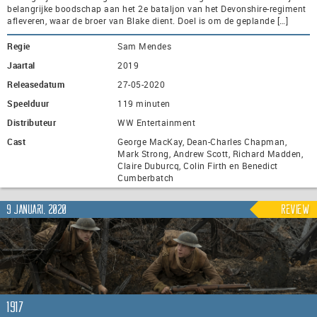
belangrijke boodschap aan het 2e bataljon van het Devonshire-regiment
afleveren, waar de broer van Blake dient. Doel is om de geplande […]
Regie
Sam Mendes
Jaartal
2019
Releasedatum
27-05-2020
Speelduur
119 minuten
Distributeur
WW Entertainment
Cast
George MacKay, Dean-Charles Chapman,
Mark Strong, Andrew Scott, Richard Madden,
Claire Duburcq, Colin Firth en Benedict
Cumberbatch
9 januari, 2020
Review
1917