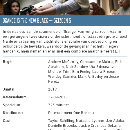
Orange is the New Black – seizoen 5
In de nasleep van de spannende cliffhanger van vorig seizoen, waarin
een gevangene twee cipiers onder schot houdt, ontstaat één grote chaos!
Na de privatisering van Litchfield is er sprake van overbevolking en
onkunde bij de bewakers, waardoor de gevangenen het heft in eigen
handen kunnen nemen en er al snel een complete anarchie heerst […]
Regie
Andrew McCarthy, Constantine Makris, Phil
Abraham, Nick Sandow, Uta Briesewitz,
Michael Trim, Erin Feeley, Laura Prepon,
Wendey Stanzier, Mark A. Burley en Jesse
Peretz
Jaartal
2017
Releasedatum
12-09-2018
Speelduur
725 minuten
Distributeur
Entertainment One Benelux
Cast
Taylor Schilling, Natasha Lyonne, Uzo Aduba,
Danielle Broooks, Jackie Cruz, Lea DeLaria,