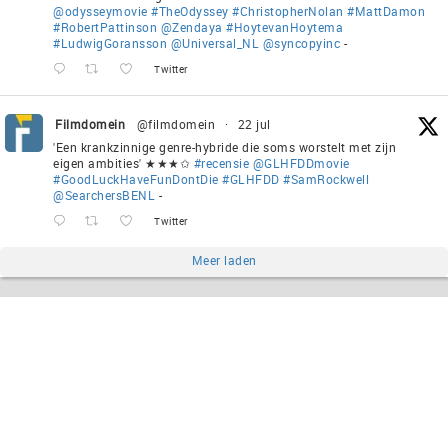
@odysseymovie
#TheOdyssey
#ChristopherNolan
#MattDamon
#RobertPattinson
@Zendaya
#HoytevanHoytema
#LudwigGoransson
@Universal_NL
@syncopyinc
-
Twitter
Filmdomein
@filmdomein
·
22 jul
'Een krankzinnige genre-hybride die soms worstelt met zijn
eigen ambities' ★★★✩
#recensie
@GLHFDDmovie
#GoodLuckHaveFunDontDie
#GLHFDD
#SamRockwell
@SearchersBENL
-
Twitter
Meer laden