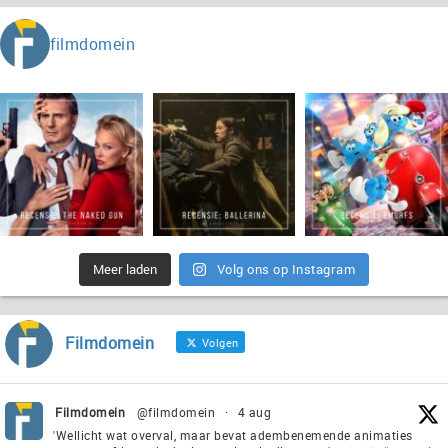
filmdomein
Meer laden
Volg ons op Instagram
Filmdomein
Volgen
Filmdomein
@filmdomein
·
4 aug
'Wellicht wat overval, maar bevat adembenemende animaties