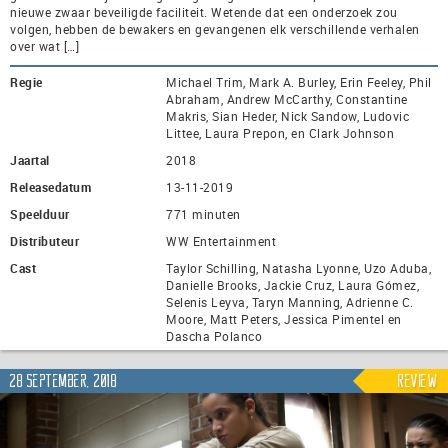
nieuwe zwaar beveiligde faciliteit. Wetende dat een onderzoek zou
volgen, hebben de bewakers en gevangenen elk verschillende verhalen
over wat […]
Regie
Michael Trim, Mark A. Burley, Erin Feeley, Phil
Abraham, Andrew McCarthy, Constantine
Makris, Sian Heder, Nick Sandow, Ludovic
Littee, Laura Prepon, en Clark Johnson
Jaartal
2018
Releasedatum
13-11-2019
Speelduur
771 minuten
Distributeur
WW Entertainment
Cast
Taylor Schilling, Natasha Lyonne, Uzo Aduba,
Danielle Brooks, Jackie Cruz, Laura Gómez,
Selenis Leyva, Taryn Manning, Adrienne C.
Moore, Matt Peters, Jessica Pimentel en
Dascha Polanco
28 september, 2018
Review