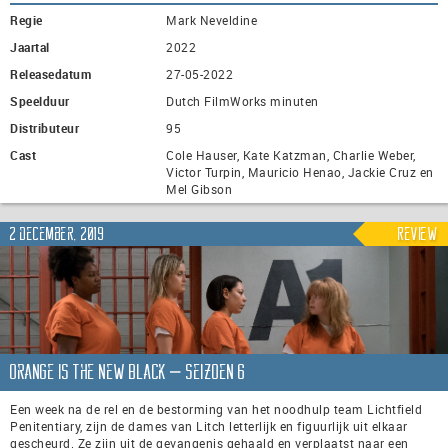
Regie
Mark Neveldine
Jaartal
2022
Releasedatum
27-05-2022
Speelduur
Dutch FilmWorks minuten
Distributeur
95
Cast
Cole Hauser, Kate Katzman, Charlie Weber,
Victor Turpin, Mauricio Henao, Jackie Cruz en
Mel Gibson
2 december, 2019
Review
Orange is the New Black – seizoen 6
Een week na de rel en de bestorming van het noodhulp team Lichtfield
Penitentiary, zijn de dames van Litch letterlijk en figuurlijk uit elkaar
gescheurd. Ze zijn uit de gevangenis gehaald en verplaatst naar een