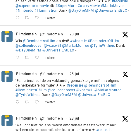
en een verfrissende dosis emotionele diepgang' ★★★✩
#recensie
@supermariomovie
4K
#SuperMarioGalaxyMovie
#MarioMovie
#Nintendo
#Illumination
Dank
@DayOneMPM
@UniversalEntBLX
-
Twitter
Filmdomein
@filmdomein
·
28 jul
Win
@RemindersofHim
op dvd!
#winactie
#RemindersOfHim
@colleenhoover
@vcaswill
@MaikaMonroe
@TyriqWithers
Dank
@DayOneMPM
@UniversalEntBLX
-
Twitter
Filmdomein
@filmdomein
·
25 jul
'Een uiterst solide en vakkundig gemaakte genrefilm volgens
de herkenbare formule' ★★★
#recensie
@RemindersofHim
#RemindersOfHim
@colleenhoover
@vcaswill
@MaikaMonroe
@TyriqWithers
Dank
@DayOneMPM
@UniversalEntBLX
-
Twitter
Filmdomein
@filmdomein
·
23 jul
'Wellicht niet Nolans meest emotionele meesterwerk, maar
wel een cinematografische krachttoer' ★★★★
#recensie