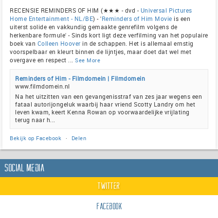
RECENSIE REMINDERS OF HIM (★★★ - dvd -
Universal Pictures
Home Entertainment - NL/BE
) - '
Reminders of Him Movie
is een
uiterst solide en vakkundig gemaakte genrefilm volgens de
herkenbare formule' - Sinds kort ligt deze verfilming van het populaire
boek van
Colleen Hoover
in de schappen. Het is allemaal ernstig
voorspelbaar en kleurt binnen de lijntjes, maar doet dat wel met
overgave en respect
...
See More
Reminders of Him - Filmdomein | Filmdomein
www.filmdomein.nl
Na het uitzitten van een gevangenisstraf van zes jaar wegens een
fataal autorijongeluk waarbij haar vriend Scotty Landry om het
leven kwam, keert Kenna Rowan op voorwaardelijke vrijlating
terug naar h...
Bekijk op Facebook
·
Delen
Social Media
Twitter
Facebook