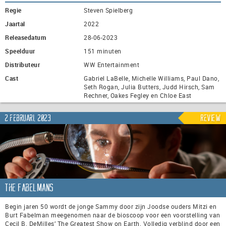
Regie
Steven Spielberg
Jaartal
2022
Releasedatum
28-06-2023
Speelduur
151 minuten
Distributeur
WW Entertainment
Cast
Gabriel LaBelle, Michelle Williams, Paul Dano,
Seth Rogan, Julia Butters, Judd Hirsch, Sam
Rechner, Oakes Fegley en Chloe East
2 februari, 2023
Review
The Fabelmans
Begin jaren 50 wordt de jonge Sammy door zijn Joodse ouders Mitzi en
Burt Fabelman meegenomen naar de bioscoop voor een voorstelling van
Cecil B. DeMilles’ The Greatest Show on Earth. Volledig verblind door een