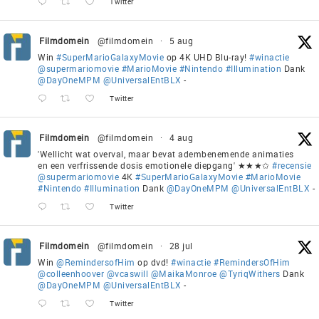
Twitter
Filmdomein
@filmdomein
·
5 aug
Win
#SuperMarioGalaxyMovie
op 4K UHD Blu-ray!
#winactie
@supermariomovie
#MarioMovie
#Nintendo
#Illumination
Dank
@DayOneMPM
@UniversalEntBLX
-
Twitter
Filmdomein
@filmdomein
·
4 aug
'Wellicht wat overval, maar bevat adembenemende animaties
en een verfrissende dosis emotionele diepgang' ★★★✩
#recensie
@supermariomovie
4K
#SuperMarioGalaxyMovie
#MarioMovie
#Nintendo
#Illumination
Dank
@DayOneMPM
@UniversalEntBLX
-
Twitter
Filmdomein
@filmdomein
·
28 jul
Win
@RemindersofHim
op dvd!
#winactie
#RemindersOfHim
@colleenhoover
@vcaswill
@MaikaMonroe
@TyriqWithers
Dank
@DayOneMPM
@UniversalEntBLX
-
Twitter