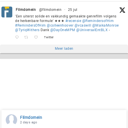
Filmdomein
@filmdomein
·
25 jul
'Een uiterst solide en vakkundig gemaakte genrefilm volgens
de herkenbare formule' ★★★
#recensie
@RemindersofHim
#RemindersOfHim
@colleenhoover
@vcaswill
@MaikaMonroe
@TyriqWithers
Dank
@DayOneMPM
@UniversalEntBLX
-
Twitter
Meer laden
Filmdomein
2 days ago