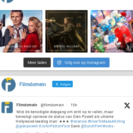
Meer laden
Volg ons op Instagram
Filmdomein
Volgen
Filmdomein
@filmdomein
·
15h
'Mist de benodigde diepgang om echt op te vallen, maar
bevestigt opnieuw de status van Glen Powell als ultieme
Hollywood-leading man' ★★★
#recensie
#HowToMakeAKilling
@glenpowell
#JohnPattonFord
Dank
@DutchFilmWorks
-