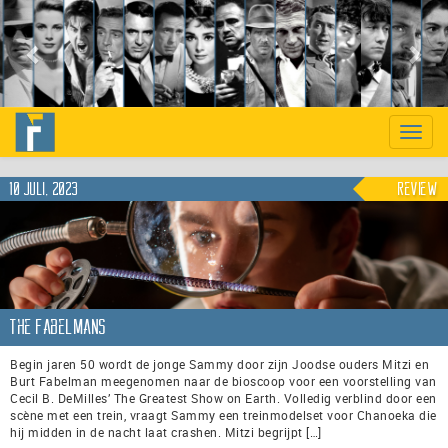
Previous
Nex
Toggle
naviga
10 juli, 2023
Review
The Fabelmans
Begin jaren 50 wordt de jonge Sammy door zijn Joodse ouders Mitzi en
Burt Fabelman meegenomen naar de bioscoop voor een voorstelling van
Cecil B. DeMilles’ The Greatest Show on Earth. Volledig verblind door een
scène met een trein, vraagt Sammy een treinmodelset voor Chanoeka die
hij midden in de nacht laat crashen. Mitzi begrijpt […]