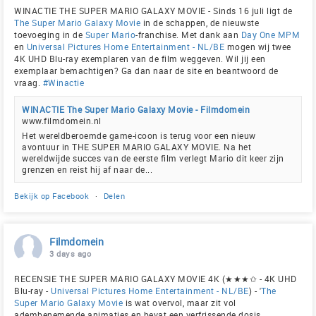
WINACTIE THE SUPER MARIO GALAXY MOVIE - Sinds 16 juli ligt de
The Super Mario Galaxy Movie
in de schappen, de nieuwste
toevoeging in de
Super Mario
-franchise. Met dank aan
Day One MPM
en
Universal Pictures Home Entertainment - NL/BE
mogen wij twee
4K UHD Blu-ray exemplaren van de film weggeven. Wil jij een
exemplaar bemachtigen? Ga dan naar de site en beantwoord de
vraag.
#Winactie
WINACTIE The Super Mario Galaxy Movie - Filmdomein
www.filmdomein.nl
Het wereldberoemde game-icoon is terug voor een nieuw
avontuur in THE SUPER MARIO GALAXY MOVIE. Na het
wereldwijde succes van de eerste film verlegt Mario dit keer zijn
grenzen en reist hij af naar de...
Bekijk op Facebook
·
Delen
Filmdomein
3 days ago
RECENSIE THE SUPER MARIO GALAXY MOVIE 4K (★★★✩ - 4K UHD
Blu-ray -
Universal Pictures Home Entertainment - NL/BE
) - '
The
Super Mario Galaxy Movie
is wat overvol, maar zit vol
adembenemende animaties en bevat een verfrissende dosis