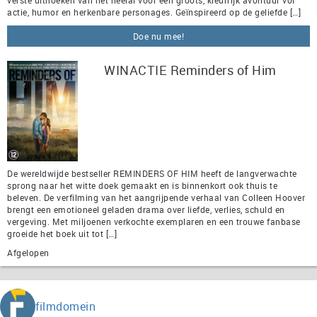
verste uithoeken van het heelal voor een groots, kleurrijk avontuur vol
actie, humor en herkenbare personages. Geïnspireerd op de geliefde […]
Doe nu mee!
WINACTIE Reminders of Him
De wereldwijde bestseller REMINDERS OF HIM heeft de langverwachte
sprong naar het witte doek gemaakt en is binnenkort ook thuis te
beleven. De verfilming van het aangrijpende verhaal van Colleen Hoover
brengt een emotioneel geladen drama over liefde, verlies, schuld en
vergeving. Met miljoenen verkochte exemplaren en een trouwe fanbase
groeide het boek uit tot […]
Afgelopen
filmdomein