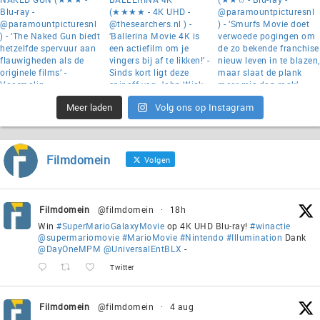
Meer laden
Volg ons op Instagram
Filmdomein
Volgen
Filmdomein
@filmdomein
·
18h
Win
#SuperMarioGalaxyMovie
op 4K UHD Blu-ray!
#winactie
@supermariomovie
#MarioMovie
#Nintendo
#Illumination
Dank
@DayOneMPM
@UniversalEntBLX
-
Twitter
Filmdomein
@filmdomein
·
4 aug