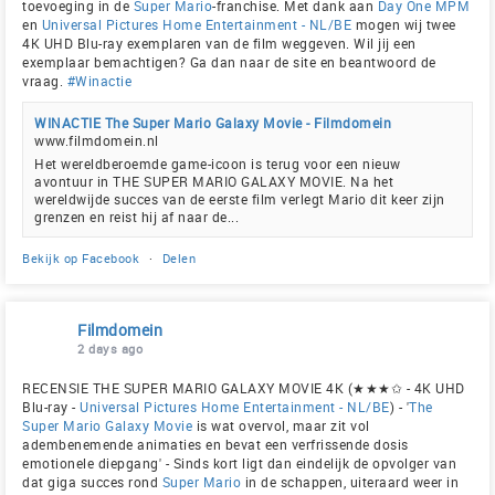
toevoeging in de
Super Mario
-franchise. Met dank aan
Day One MPM
en
Universal Pictures Home Entertainment - NL/BE
mogen wij twee
4K UHD Blu-ray exemplaren van de film weggeven. Wil jij een
exemplaar bemachtigen? Ga dan naar de site en beantwoord de
vraag.
#Winactie
WINACTIE The Super Mario Galaxy Movie - Filmdomein
www.filmdomein.nl
Het wereldberoemde game-icoon is terug voor een nieuw
avontuur in THE SUPER MARIO GALAXY MOVIE. Na het
wereldwijde succes van de eerste film verlegt Mario dit keer zijn
grenzen en reist hij af naar de...
Bekijk op Facebook
·
Delen
Filmdomein
2 days ago
RECENSIE THE SUPER MARIO GALAXY MOVIE 4K (★★★✩ - 4K UHD
Blu-ray -
Universal Pictures Home Entertainment - NL/BE
) - '
The
Super Mario Galaxy Movie
is wat overvol, maar zit vol
adembenemende animaties en bevat een verfrissende dosis
emotionele diepgang' - Sinds kort ligt dan eindelijk de opvolger van
dat giga succes rond
Super Mario
in de schappen, uiteraard weer in