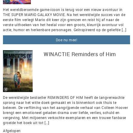
Het wereldberoemde game-icoon is terug voor een nieuw avontuur in
THE SUPER MARIO GALAXY MOVIE. Na het wereldwijde succes van de
eerste film verlegt Mario dit keer zijn grenzen en reist hij af naar de
verste uithoeken van het heelal voor een groots, kleurrijk avontuur vol
actie, humor en herkenbare personages. Geïnspireerd op de geliefde […]
Doe nu mee!
WINACTIE Reminders of Him
De wereldwijde bestseller REMINDERS OF HIM heeft de langverwachte
sprong naar het witte doek gemaakt en is binnenkort ook thuis te
beleven. De verfilming van het aangrijpende verhaal van Colleen Hoover
brengt een emotioneel geladen drama over liefde, verlies, schuld en
vergeving. Met miljoenen verkochte exemplaren en een trouwe fanbase
groeide het boek uit tot […]
Afgelopen