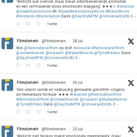
'Wellicht wat overval, maar bevat adembenemende animaties
en een verfrissende dosis emotionele diepgang' ★★★✩
#recensie
@supermariomovie
4K
#SuperMarioGalaxyMovie
#MarioMovie
#Nintendo
#Illumination
Dank
@DayOneMPM
@UniversalEntBLX
-
Twitter
Filmdomein
@filmdomein
·
28 jul
Win
@RemindersofHim
op dvd!
#winactie
#RemindersOfHim
@colleenhoover
@vcaswill
@MaikaMonroe
@TyriqWithers
Dank
@DayOneMPM
@UniversalEntBLX
-
Twitter
Filmdomein
@filmdomein
·
25 jul
'Een uiterst solide en vakkundig gemaakte genrefilm volgens
de herkenbare formule' ★★★
#recensie
@RemindersofHim
#RemindersOfHim
@colleenhoover
@vcaswill
@MaikaMonroe
@TyriqWithers
Dank
@DayOneMPM
@UniversalEntBLX
-
Twitter
Filmdomein
@filmdomein
·
23 jul
'Wellicht niet Nolans meest emotionele meesterwerk, maar