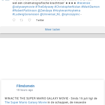
wel een cinematografische krachttoer' ★★★★
#recensie
@odysseymovie
#TheOdyssey
#ChristopherNolan
#MattDamon
#RobertPattinson
@Zendaya
#HoytevanHoytema
#LudwigGoransson
@Universal_NL
@syncopyinc
-
Twitter
Meer laden
Filmdomein
18 hours ago
WINACTIE THE SUPER MARIO GALAXY MOVIE - Sinds 16 juli ligt de
The Super Mario Galaxy Movie
in de schappen, de nieuwste