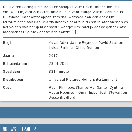
De ervaren oorlogsheld Bob Lee Swagger voegt zich, samen met zijn
vrouw Julie, voor een ceremonie bij zijn voormalige Marine-eenheid in
Duitsland. Daar ontsnappen ze ternauwernood aan een dodelijke
terroristische aanslag. Via flashbacks naar zijn dienst in Afghanistan en
het volgen van het geld ontdekt Swagger uiteindelijk dat de genadeloze
moordenaar Solotov achter hen aanzit. […]
Regie
Yuval Adler, Jaime Reynoso, David Straiton,
Lukas Ettlin en Chloe Domont
Jaartal
2017
Releasedatum
23-01-2019
Speelduur
321 minuten
Distributeur
Universal Pictures Home Entertainment
Cast
Ryan Phillippe, Shantel VanSanter, Cynthia
Addai-Robinson, Omar Epps, Josh Stewart en
Jesse Bradford
Nieuwste trailer