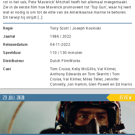
rot in het vak; Pete ‘Maverick’ Mitchell heeft het allemaal meegemaakt.
Zie in de eerste film hoe Maverick promoveert tot ‘Top Gun’, waar hij leert
wat er nodig is om tot de elite van de Amerikaanse marine te behoren.
Dit terwijl hij strijdt […]
Regie
Tony Scott | Joseph Kosinski
Jaartal
1986 | 2022
Releasedatum
04-11-2022
Speelduur
110 | 130 minuten
Distributeur
Dutch FilmWorks
Cast
Tom Cruise, Kelly McGillis, Val Kilmer,
Anthony Edwards en Tom Skerritt | Tom
Cruise, Val Kilmer, Miles Teller, Jennifer
Connelly, Jon Hamm, Glen Powell en Ed Harris
29 juli, 2020
Review