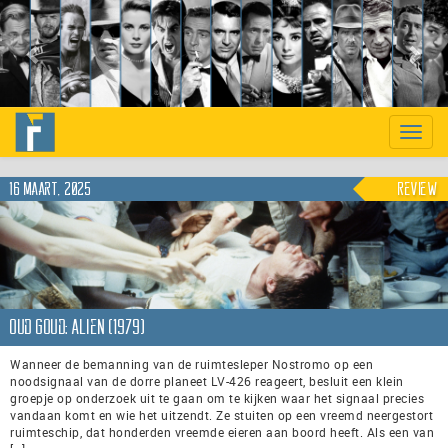
Previous
Nex
Toggle
naviga
16 maart, 2025
Review
Oud Goud: Alien (1979)
Wanneer de bemanning van de ruimtesleper Nostromo op een
noodsignaal van de dorre planeet LV-426 reageert, besluit een klein
groepje op onderzoek uit te gaan om te kijken waar het signaal precies
vandaan komt en wie het uitzendt. Ze stuiten op een vreemd neergestort
ruimteschip, dat honderden vreemde eieren aan boord heeft. Als een van