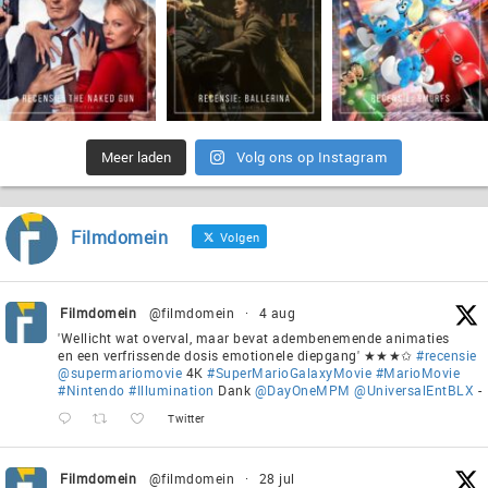
Meer laden
Volg ons op Instagram
Filmdomein
Volgen
Filmdomein
@filmdomein
·
4 aug
'Wellicht wat overval, maar bevat adembenemende animaties
en een verfrissende dosis emotionele diepgang' ★★★✩
#recensie
@supermariomovie
4K
#SuperMarioGalaxyMovie
#MarioMovie
#Nintendo
#Illumination
Dank
@DayOneMPM
@UniversalEntBLX
-
Twitter
Filmdomein
@filmdomein
·
28 jul