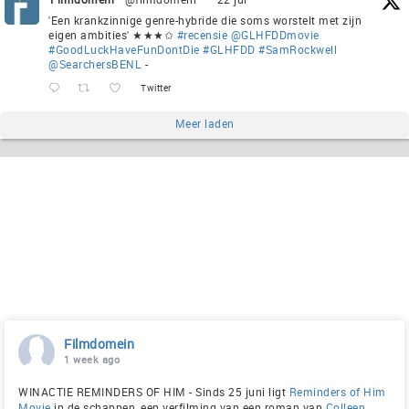
'Een krankzinnige genre-hybride die soms worstelt met zijn
eigen ambities' ★★★✩
#recensie
@GLHFDDmovie
#GoodLuckHaveFunDontDie
#GLHFDD
#SamRockwell
@SearchersBENL
-
Twitter
Meer laden
Filmdomein
1 week ago
WINACTIE REMINDERS OF HIM - Sinds 25 juni ligt
Reminders of Him
Movie
in de schappen, een verfilming van een roman van
Colleen