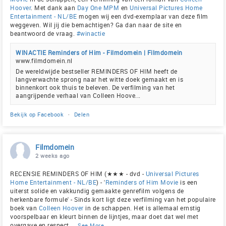
Hoover
. Met dank aan
Day One MPM
en
Universal Pictures Home
Entertainment - NL/BE
mogen wij een dvd-exemplaar van deze film
weggeven. Wil jij die bemachtigen? Ga dan naar de site en
beantwoord de vraag.
#winactie
WINACTIE Reminders of Him - Filmdomein | Filmdomein
www.filmdomein.nl
De wereldwijde bestseller REMINDERS OF HIM heeft de
langverwachte sprong naar het witte doek gemaakt en is
binnenkort ook thuis te beleven. De verfilming van het
aangrijpende verhaal van Colleen Hoove...
Bekijk op Facebook
·
Delen
Filmdomein
2 weeks ago
RECENSIE REMINDERS OF HIM (★★★ - dvd -
Universal Pictures
Home Entertainment - NL/BE
) - '
Reminders of Him Movie
is een
uiterst solide en vakkundig gemaakte genrefilm volgens de
herkenbare formule' - Sinds kort ligt deze verfilming van het populaire
boek van
Colleen Hoover
in de schappen. Het is allemaal ernstig
voorspelbaar en kleurt binnen de lijntjes, maar doet dat wel met
overgave en respect
...
See More