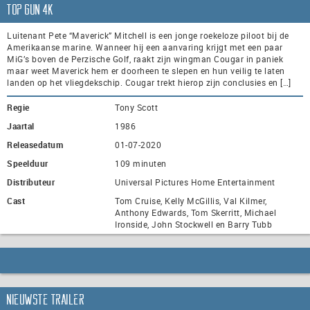
Top Gun 4K
Luitenant Pete “Maverick” Mitchell is een jonge roekeloze piloot bij de
Amerikaanse marine. Wanneer hij een aanvaring krijgt met een paar
MiG’s boven de Perzische Golf, raakt zijn wingman Cougar in paniek
maar weet Maverick hem er doorheen te slepen en hun veilig te laten
landen op het vliegdekschip. Cougar trekt hierop zijn conclusies en […]
Regie
Tony Scott
Jaartal
1986
Releasedatum
01-07-2020
Speelduur
109 minuten
Distributeur
Universal Pictures Home Entertainment
Cast
Tom Cruise, Kelly McGillis, Val Kilmer,
Anthony Edwards, Tom Skerritt, Michael
Ironside, John Stockwell en Barry Tubb
Nieuwste trailer