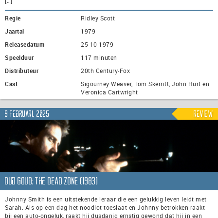
[…]
Regie
Ridley Scott
Jaartal
1979
Releasedatum
25-10-1979
Speelduur
117 minuten
Distributeur
20th Century-Fox
Cast
Sigourney Weaver, Tom Skerritt, John Hurt en
Veronica Cartwright
9 februari, 2025
Review
Oud Goud: The Dead Zone (1983)
Johnny Smith is een uitstekende leraar die een gelukkig leven leidt met
Sarah. Als op een dag het noodlot toeslaat en Johnny betrokken raakt
bij een auto-ongeluk, raakt hij dusdanig ernstig gewond dat hij in een