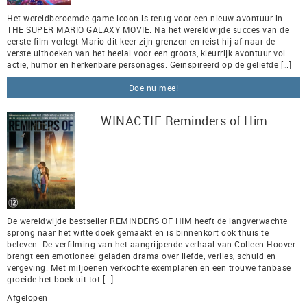
Het wereldberoemde game-icoon is terug voor een nieuw avontuur in
THE SUPER MARIO GALAXY MOVIE. Na het wereldwijde succes van de
eerste film verlegt Mario dit keer zijn grenzen en reist hij af naar de
verste uithoeken van het heelal voor een groots, kleurrijk avontuur vol
actie, humor en herkenbare personages. Geïnspireerd op de geliefde […]
Doe nu mee!
WINACTIE Reminders of Him
De wereldwijde bestseller REMINDERS OF HIM heeft de langverwachte
sprong naar het witte doek gemaakt en is binnenkort ook thuis te
beleven. De verfilming van het aangrijpende verhaal van Colleen Hoover
brengt een emotioneel geladen drama over liefde, verlies, schuld en
vergeving. Met miljoenen verkochte exemplaren en een trouwe fanbase
groeide het boek uit tot […]
Afgelopen