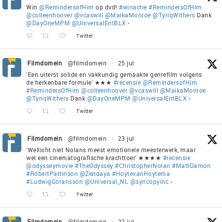
Win
@RemindersofHim
op dvd!
#winactie
#RemindersOfHim
@colleenhoover
@vcaswill
@MaikaMonroe
@TyriqWithers
Dank
@DayOneMPM
@UniversalEntBLX
-
Twitter
Filmdomein
@filmdomein
·
25 jul
'Een uiterst solide en vakkundig gemaakte genrefilm volgens
de herkenbare formule' ★★★
#recensie
@RemindersofHim
#RemindersOfHim
@colleenhoover
@vcaswill
@MaikaMonroe
@TyriqWithers
Dank
@DayOneMPM
@UniversalEntBLX
-
Twitter
Filmdomein
@filmdomein
·
23 jul
'Wellicht niet Nolans meest emotionele meesterwerk, maar
wel een cinematografische krachttoer' ★★★★
#recensie
@odysseymovie
#TheOdyssey
#ChristopherNolan
#MattDamon
#RobertPattinson
@Zendaya
#HoytevanHoytema
#LudwigGoransson
@Universal_NL
@syncopyinc
-
Twitter
Filmdomein
@filmdomein
·
22 jul