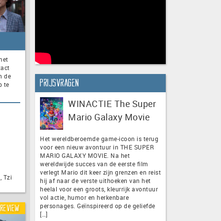
met
tact
n de
Prijsvragen
p te
WINACTIE The Super
Mario Galaxy Movie
Het wereldberoemde game-icoon is terug
voor een nieuw avontuur in THE SUPER
MARIO GALAXY MOVIE. Na het
wereldwijde succes van de eerste film
verlegt Mario dit keer zijn grenzen en reist
 Tzi
hij af naar de verste uithoeken van het
heelal voor een groots, kleurrijk avontuur
vol actie, humor en herkenbare
personages. Geïnspireerd op de geliefde
Review
[…]