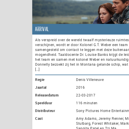
Arrival
Als verspreid over de wereld twaalf mysterieuze ruimte
verschijnen, wordt er door Kolonel G.T. Weber een team
samengesteld om contact te leggen met deze buitenaa
mogendheid. Taaldocente Dr. Louise Banks krijgt de lei
het team en samen met kolonel Weber en natuurkundig
Donnelly bezoekt zij het in Montana gelande schip, wat 
[…]
Regie
Denis Villeneuve
Jaartal
2016
Releasedatum
22-03-2017
Speelduur
116 minuten
Distributeur
Sony Pictures Home Entertain
Cast
Amy Adams, Jeremy Renner, Mi
Stulbarg, Forest Whitaker, Mark
Sangita Patel en Tzi Ma