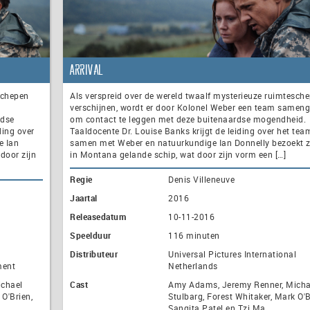
Arrival
schepen
Als verspreid over de wereld twaalf mysterieuze ruimtesch
verschijnen, wordt er door Kolonel Weber een team sameng
rdse
om contact te leggen met deze buitenaardse mogendheid.
ding over
Taaldocente Dr. Louise Banks krijgt de leiding over het tea
e Ian
samen met Weber en natuurkundige Ian Donnelly bezoekt zi
door zijn
in Montana gelande schip, wat door zijn vorm een […]
Regie
Denis Villeneuve
Jaartal
2016
Releasedatum
10-11-2016
Speelduur
116 minuten
Distributeur
Universal Pictures International
ment
Netherlands
chael
Cast
Amy Adams, Jeremy Renner, Micha
 O'Brien,
Stulbarg, Forest Whitaker, Mark O'B
Sangita Patel en Tzi Ma