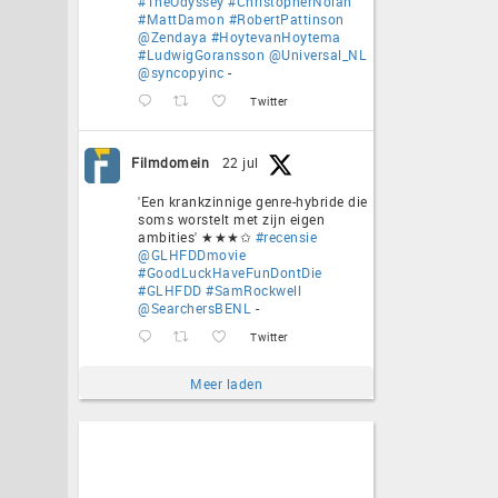
#TheOdyssey
#ChristopherNolan
#MattDamon
#RobertPattinson
@Zendaya
#HoytevanHoytema
#LudwigGoransson
@Universal_NL
@syncopyinc
-
Twitter
Filmdomein
22 jul
'Een krankzinnige genre-hybride die
soms worstelt met zijn eigen
ambities' ★★★✩
#recensie
@GLHFDDmovie
#GoodLuckHaveFunDontDie
#GLHFDD
#SamRockwell
@SearchersBENL
-
Twitter
Meer laden