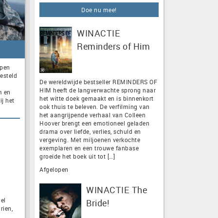
Doe nu mee!
WINACTIE
Reminders of Him
epen
esteld
De wereldwijde bestseller REMINDERS OF
HIM heeft de langverwachte sprong naar
m en
het witte doek gemaakt en is binnenkort
j het
ook thuis te beleven. De verfilming van
het aangrijpende verhaal van Colleen
Hoover brengt een emotioneel geladen
drama over liefde, verlies, schuld en
vergeving. Met miljoenen verkochte
exemplaren en een trouwe fanbase
groeide het boek uit tot […]
Afgelopen
WINACTIE The
el
Bride!
rien,