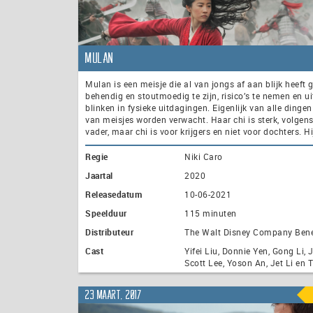
Mulan
Mulan is een meisje die al van jongs af aan blijk heeft
behendig en stoutmoedig te zijn, risico’s te nemen en ui
blinken in fysieke uitdagingen. Eigenlijk van alle dingen
van meisjes worden verwacht. Haar chi is sterk, volgen
vader, maar chi is voor krijgers en niet voor dochters. Hi
Regie
Niki Caro
Jaartal
2020
Releasedatum
10-06-2021
Speelduur
115 minuten
Distributeur
The Walt Disney Company Ben
Cast
Yifei Liu, Donnie Yen, Gong Li,
Scott Lee, Yoson An, Jet Li en 
23 maart, 2017