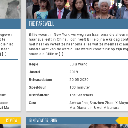
The Farewell
 gegeven
Billie woont in New York, ver weg van haar oma die alleen 
t te
haar zus leeft in China. Toch heeft Billie bijna elke dag con
 die niet
met haar en vertelt ze haar oma alles wat ze meemaakt aa
s haar
andere kant van de wereld. Die wereld komt flink op zijn ko
j […]
staan als Billie te […]
Regie
Lulu Wang
Jaartal
2019
Releasedatum
20-05-2020
Speelduur
100 minuten
elux
Distributeur
The Searchers
 Jason
Cast
Awkwafina, Shuzhen Zhao, X Mayo,
Tzi Ma
Ma, Diana Lin & Aoi Mizuhara
Review
10 november, 2016