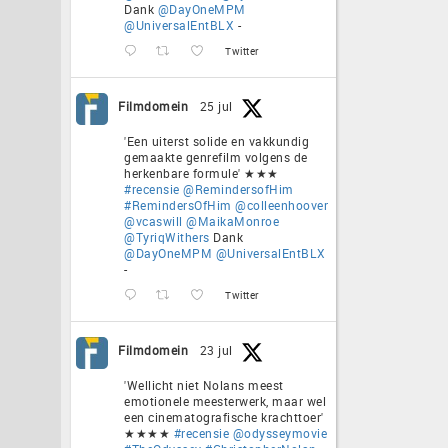
Dank
@DayOneMPM
@UniversalEntBLX
-
Twitter
Filmdomein
25 jul
'Een uiterst solide en vakkundig
gemaakte genrefilm volgens de
herkenbare formule' ★★★
#recensie
@RemindersofHim
#RemindersOfHim
@colleenhoover
@vcaswill
@MaikaMonroe
@TyriqWithers
Dank
@DayOneMPM
@UniversalEntBLX
-
Twitter
Filmdomein
23 jul
'Wellicht niet Nolans meest
emotionele meesterwerk, maar wel
een cinematografische krachttoer'
★★★★
#recensie
@odysseymovie