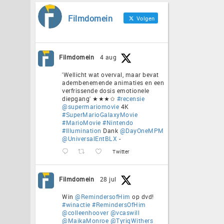
Filmdomein
Volgen
Filmdomein
4 aug
'Wellicht wat overval, maar bevat
adembenemende animaties en een
verfrissende dosis emotionele
diepgang' ★★★✩
#recensie
@supermariomovie
4K
#SuperMarioGalaxyMovie
#MarioMovie
#Nintendo
#Illumination
Dank
@DayOneMPM
@UniversalEntBLX
-
Twitter
Filmdomein
28 jul
Win
@RemindersofHim
op dvd!
#winactie
#RemindersOfHim
@colleenhoover
@vcaswill
@MaikaMonroe
@TyriqWithers