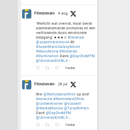
Filmdomein
4 aug
'Wellicht wat overval, maar bevat
adembenemende animaties en een
verfrissende dosis emotionele
diepgang' ★★★✩
#recensie
@supermariomovie
4K
#SuperMarioGalaxyMovie
#MarioMovie
#Nintendo
#Illumination
Dank
@DayOneMPM
@UniversalEntBLX
-
Twitter
Filmdomein
28 jul
Win
@RemindersofHim
op dvd!
#winactie
#RemindersOfHim
@colleenhoover
@vcaswill
@MaikaMonroe
@TyriqWithers
Dank
@DayOneMPM
@UniversalEntBLX
-
Twitter