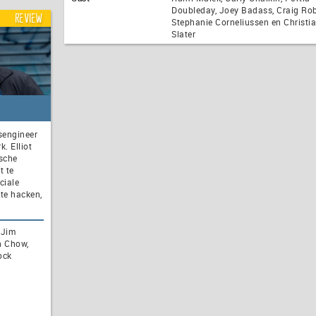
Doubleday, Joey Badass, Craig Ro
Review
Stephanie Corneliussen en Christi
Slater
gsengineer
k. Elliot
ische
t te
ciale
te hacken,
 Jim
h Chow,
ock