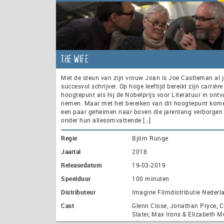
The Wife
Met de steun van zijn vrouw Joan is Joe Castleman al 
succesvol schrijver. Op hoge leeftijd bereikt zijn carrière
hoogtepunt als hij de Nobelprijs voor Literatuur in on
nemen. Maar met het bereiken van dit hoogtepunt kome
een paar geheimen naar boven die jarenlang verborgen
onder hun allesomvattende […]
Regie
Björn Runge
Jaartal
2018
Releasedatum
19-03-2019
Speelduur
100 minuten
Distributeur
Imagine Filmdistributie Nederl
Cast
Glenn Close, Jonathan Pryce, C
Slater, Max Irons & Elizabeth 