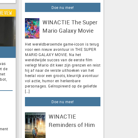
Doe nu mee!
Review
WINACTIE The Super
Mario Galaxy Movie
Het wereldberoemde game-icoon is terug
voor een nieuw avontuur in THE SUPER
MARIO GALAXY MOVIE. Na het
wereldwijde succes van de eerste film
 was
verlegt Mario dit keer zijn grenzen en reist
et de
hij af naar de verste uithoeken van het
met
heelal voor een groots, kleurrijk avontuur
bot,
vol actie, humor en herkenbare
personages. Geïnspireerd op de geliefde
[…]
Doe nu mee!
WINACTIE
Reminders of Him
nment