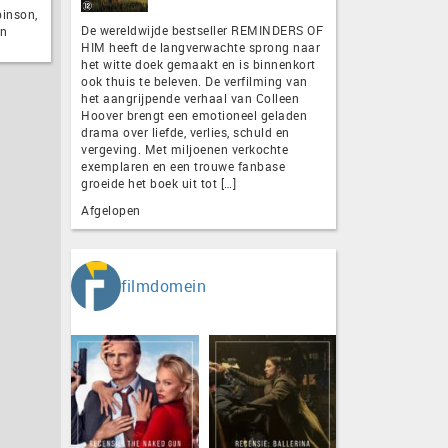
binson,
De wereldwijde bestseller REMINDERS OF
an
HIM heeft de langverwachte sprong naar
het witte doek gemaakt en is binnenkort
ook thuis te beleven. De verfilming van
het aangrijpende verhaal van Colleen
Hoover brengt een emotioneel geladen
drama over liefde, verlies, schuld en
vergeving. Met miljoenen verkochte
exemplaren en een trouwe fanbase
groeide het boek uit tot […]
Afgelopen
filmdomein