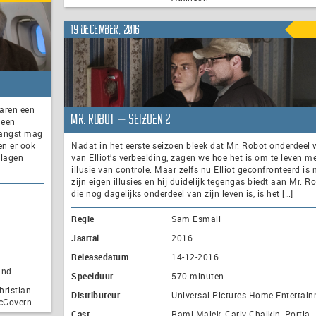
19 december, 2016
jaren een
Mr. Robot – seizoen 2
 een
tvangst mag
n er ook
Nadat in het eerste seizoen bleek dat Mr. Robot onderdeel
 lagen
van Elliot’s verbeelding, zagen we hoe het is om te leven m
illusie van controle. Maar zelfs nu Elliot geconfronteerd is 
zijn eigen illusies en hij duidelijk tegengas biedt aan Mr. Ro
die nog dagelijks onderdeel van zijn leven is, is het […]
Regie
Sam Esmail
Jaartal
2016
Releasedatum
14-12-2016
and
Speelduur
570 minuten
hristian
Distributeur
Universal Pictures Home Entertai
McGovern
Cast
Rami Malek, Carly Chaikin, Portia