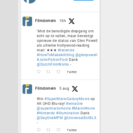
Filmdomein
16h
'Mist de benodigde diepgang om
echt op te vallen, maar bevestigt
opnieuw de status van Glen Powell
als ultieme Hollywood-leading
man' ★★★
#recensie
#HowToMakeAKilling
@glenpowell
#JohnPattonFord
Dank
@DutchFilmWorks
-
Twitter
Filmdomein
5 aug
Win
#SuperMarioGalaxyMovie
op
4K UHD Blu-ray!
#winactie
@supermariomovie
#MarioMovie
#Nintendo
#Illumination
Dank
@DayOneMPM
@UniversalEntBLX
-
Twitter