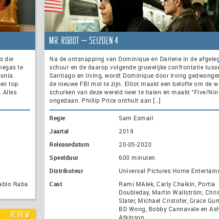
Mr. Robot – seizoen 4
s die
Na de ontsnapping van Dominique en Darlene in de afgele
negas te
schuur en de daarop volgende gruwelijke confrontatie tuss
onia.
Santiago en Irving, wordt Dominique door Irving gedwong
 en top
de nieuwe FBI mol te zijn. Elliot maakt een belofte om de w
. Alles
schurken van deze wereld neer te halen en maakt “Five/Nin
ongedaan. Phillip Price onthult aan […]
Regie
Sam Esmail
Jaartal
2019
Releasedatum
20-05-2020
Speelduur
600 minuten
Distributeur
Universal Pictures Home Entertai
Pablo Raba
Cast
Rami MAlek, Carly Chaikin, Portia
Doubleday, Martin Wallström, Chri
Slater, Michael Cristofer, Grace Gu
BD Wong, Bobby Cannavale en Ash
Review
Atkinson