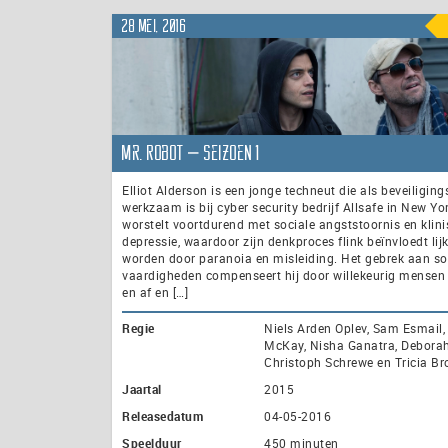
28 mei, 2016
Mr. Robot – seizoen 1
Elliot Alderson is een jonge techneut die als beveiligin
werkzaam is bij cyber security bedrijf Allsafe in New Yor
worstelt voortdurend met sociale angststoornis en klin
depressie, waardoor zijn denkproces flink beïnvloedt lijk
worden door paranoia en misleiding. Het gebrek aan so
vaardigheden compenseert hij door willekeurig mensen 
en af en […]
Regie
Niels Arden Oplev, Sam Esmail,
McKay, Nisha Ganatra, Debora
Christoph Schrewe en Tricia Br
Jaartal
2015
Releasedatum
04-05-2016
Speelduur
450 minuten