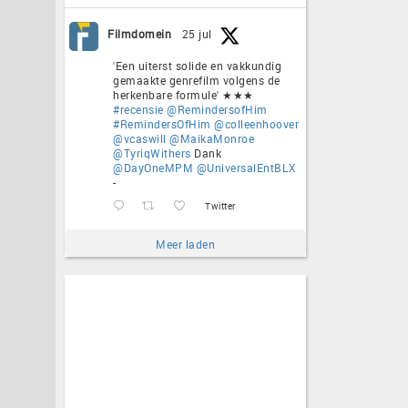
Filmdomein
25 jul
'Een uiterst solide en vakkundig
gemaakte genrefilm volgens de
herkenbare formule' ★★★
#recensie
@RemindersofHim
#RemindersOfHim
@colleenhoover
@vcaswill
@MaikaMonroe
@TyriqWithers
Dank
@DayOneMPM
@UniversalEntBLX
-
Twitter
Meer laden