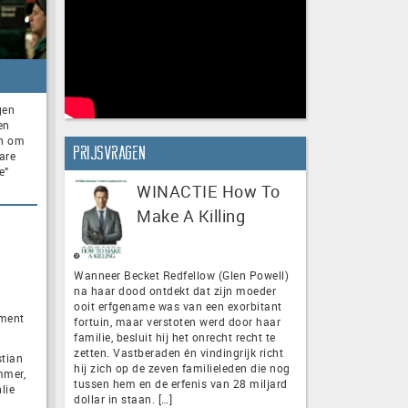
gen
en
en om
Prijsvragen
are
e”
WINACTIE How To
Make A Killing
Wanneer Becket Redfellow (Glen Powell)
na haar dood ontdekt dat zijn moeder
ooit erfgename was van een exorbitant
nment
fortuin, maar verstoten werd door haar
familie, besluit hij het onrecht recht te
zetten. Vastberaden én vindingrijk richt
stian
hij zich op de zeven familieleden die nog
mmer,
tussen hem en de erfenis van 28 miljard
lie
dollar in staan. […]