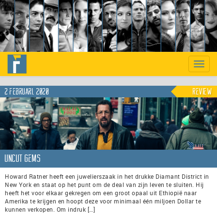
Previous
Nex
Toggle
naviga
2 februari, 2020
Review
Uncut Gems
Howard Ratner heeft een juwelierszaak in het drukke Diamant District in
New York en staat op het punt om de deal van zijn leven te sluiten. Hij
heeft het voor elkaar gekregen om een groot opaal uit Ethiopië naar
Amerika te krijgen en hoopt deze voor minimaal één miljoen Dollar te
kunnen verkopen. Om indruk […]