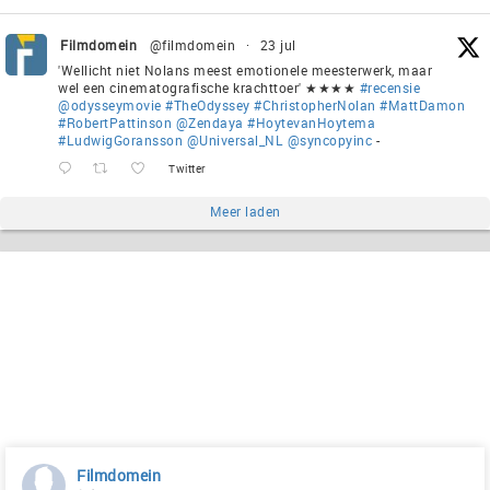
Filmdomein
@filmdomein
·
23 jul
'Wellicht niet Nolans meest emotionele meesterwerk, maar
wel een cinematografische krachttoer' ★★★★
#recensie
@odysseymovie
#TheOdyssey
#ChristopherNolan
#MattDamon
#RobertPattinson
@Zendaya
#HoytevanHoytema
#LudwigGoransson
@Universal_NL
@syncopyinc
-
Twitter
Meer laden
Filmdomein