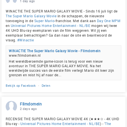
1 day ago
WINACTIE THE SUPER MARIO GALAXY MOVIE - Sinds 16 juli ligt de
The Super Mario Galaxy Movie
in de schappen, de nieuwste
toevoeging in de
Super Mario
-franchise. Met dank aan
Day One MPM
en
Universal Pictures Home Entertainment - NL/BE
mogen wij twee
4K UHD Blu-ray exemplaren van de film weggeven. Wil jij een
exemplaar bemachtigen? Ga dan naar de site en beantwoord de
vraag.
#Winactie
WINACTIE The Super Mario Galaxy Movie - Filmdomein
www.filmdomein.nl
Het wereldberoemde game-icoon is terug voor een nieuw
avontuur in THE SUPER MARIO GALAXY MOVIE. Na het
wereldwijde succes van de eerste film verlegt Mario dit keer zijn
grenzen en reist hij af naar de...
Bekijk op Facebook
·
Delen
Filmdomein
2 days ago
RECENSIE THE SUPER MARIO GALAXY MOVIE 4K (★★★✩ - 4K UHD
Blu-ray -
Universal Pictures Home Entertainment - NL/BE
) - '
The