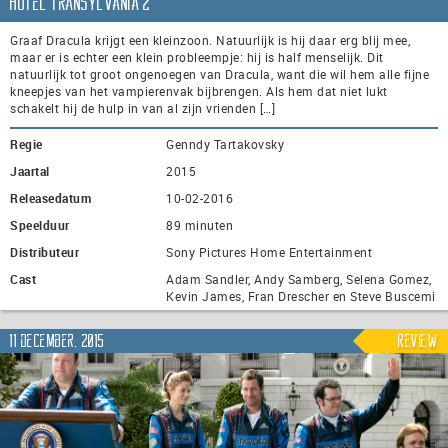
Hotel Transylvania 2
Graaf Dracula krijgt een kleinzoon. Natuurlijk is hij daar erg blij mee,
maar er is echter een klein probleempje: hij is half menselijk. Dit
natuurlijk tot groot ongenoegen van Dracula, want die wil hem alle fijne
kneepjes van het vampierenvak bijbrengen. Als hem dat niet lukt
schakelt hij de hulp in van al zijn vrienden […]
Regie
Genndy Tartakovsky
Jaartal
2015
Releasedatum
10-02-2016
Speelduur
89 minuten
Distributeur
Sony Pictures Home Entertainment
Cast
Adam Sandler, Andy Samberg, Selena Gomez,
Kevin James, Fran Drescher en Steve Buscemi
11 december, 2015
Review