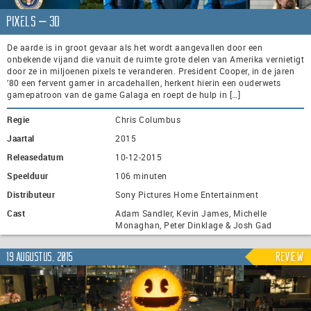
Pixels – 3D
De aarde is in groot gevaar als het wordt aangevallen door een
onbekende vijand die vanuit de ruimte grote delen van Amerika vernietigt
door ze in miljoenen pixels te veranderen. President Cooper, in de jaren
’80 een fervent gamer in arcadehallen, herkent hierin een ouderwets
gamepatroon van de game Galaga en roept de hulp in […]
Regie
Chris Columbus
Jaartal
2015
Releasedatum
10-12-2015
Speelduur
106 minuten
Distributeur
Sony Pictures Home Entertainment
Cast
Adam Sandler, Kevin James, Michelle
Monaghan, Peter Dinklage & Josh Gad
19 augustus, 2015
Review