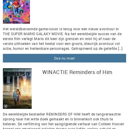
Het wereldberoemde game-icoon is terug voor een nieuw avontuur in
THE SUPER MARIO GALAXY MOVIE. Na het wereldwijde succes van de
eerste film verlegt Mario dit keer zijn grenzen en reist hij af naar de
verste uithoeken van het heelal voor een groots, kleurrijk avontuur vol
actie, humor en herkenbare personages. Geïnspireerd op de geliefde […]
Doe nu mee!
WINACTIE Reminders of Him
De wereldwijde bestseller REMINDERS OF HIM heeft de langverwachte
sprong naar het witte doek gemaakt en is binnenkort ook thuis te
beleven. De verfilming van het aangrijpende verhaal van Colleen Hoover
brengt een emotioneel geladen drama over liefde, verlies, schuld en