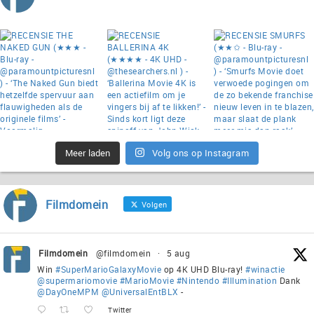
Meer laden
Volg ons op Instagram
Filmdomein
Volgen
Filmdomein
@filmdomein
·
5 aug
Win
#SuperMarioGalaxyMovie
op 4K UHD Blu-ray!
#winactie
@supermariomovie
#MarioMovie
#Nintendo
#Illumination
Dank
@DayOneMPM
@UniversalEntBLX
-
Twitter