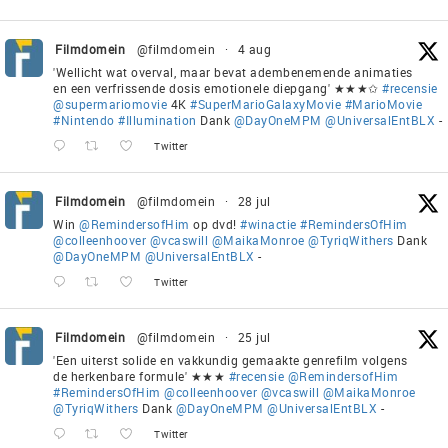
Filmdomein
@filmdomein
·
4 aug
'Wellicht wat overval, maar bevat adembenemende animaties
en een verfrissende dosis emotionele diepgang' ★★★✩
#recensie
@supermariomovie
4K
#SuperMarioGalaxyMovie
#MarioMovie
#Nintendo
#Illumination
Dank
@DayOneMPM
@UniversalEntBLX
-
Twitter
Filmdomein
@filmdomein
·
28 jul
Win
@RemindersofHim
op dvd!
#winactie
#RemindersOfHim
@colleenhoover
@vcaswill
@MaikaMonroe
@TyriqWithers
Dank
@DayOneMPM
@UniversalEntBLX
-
Twitter
Filmdomein
@filmdomein
·
25 jul
'Een uiterst solide en vakkundig gemaakte genrefilm volgens
de herkenbare formule' ★★★
#recensie
@RemindersofHim
#RemindersOfHim
@colleenhoover
@vcaswill
@MaikaMonroe
@TyriqWithers
Dank
@DayOneMPM
@UniversalEntBLX
-
Twitter