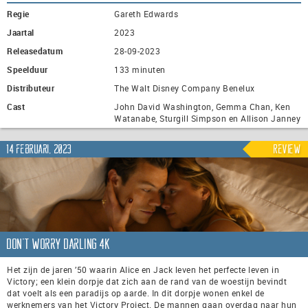
Regie
Gareth Edwards
Jaartal
2023
Releasedatum
28-09-2023
Speelduur
133 minuten
Distributeur
The Walt Disney Company Benelux
Cast
John David Washington, Gemma Chan, Ken
Watanabe, Sturgill Simpson en Allison Janney
14 februari, 2023
Review
Don’t Worry Darling 4K
Het zijn de jaren ’50 waarin Alice en Jack leven het perfecte leven in
Victory; een klein dorpje dat zich aan de rand van de woestijn bevindt
dat voelt als een paradijs op aarde. In dit dorpje wonen enkel de
werknemers van het Victory Project. De mannen gaan overdag naar hun