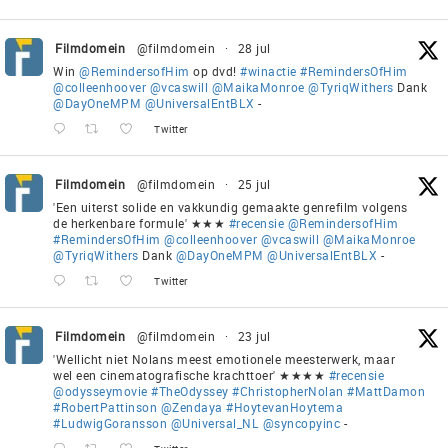
Filmdomein
@filmdomein
·
28 jul
Win
@RemindersofHim
op dvd!
#winactie
#RemindersOfHim
@colleenhoover
@vcaswill
@MaikaMonroe
@TyriqWithers
Dank
@DayOneMPM
@UniversalEntBLX
-
Twitter
Filmdomein
@filmdomein
·
25 jul
'Een uiterst solide en vakkundig gemaakte genrefilm volgens
de herkenbare formule' ★★★
#recensie
@RemindersofHim
#RemindersOfHim
@colleenhoover
@vcaswill
@MaikaMonroe
@TyriqWithers
Dank
@DayOneMPM
@UniversalEntBLX
-
Twitter
Filmdomein
@filmdomein
·
23 jul
'Wellicht niet Nolans meest emotionele meesterwerk, maar
wel een cinematografische krachttoer' ★★★★
#recensie
@odysseymovie
#TheOdyssey
#ChristopherNolan
#MattDamon
#RobertPattinson
@Zendaya
#HoytevanHoytema
#LudwigGoransson
@Universal_NL
@syncopyinc
-