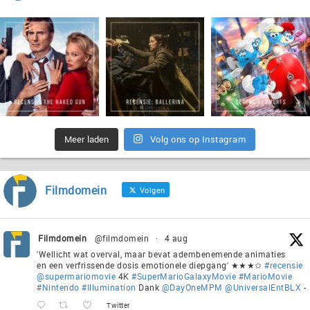
Meer laden
Volg ons op Instagram
Filmdomein
Volgen
Filmdomein
@filmdomein
·
4 aug
'Wellicht wat overval, maar bevat adembenemende animaties
en een verfrissende dosis emotionele diepgang' ★★★✩
#recensie
@supermariomovie
4K
#SuperMarioGalaxyMovie
#MarioMovie
#Nintendo
#Illumination
Dank
@DayOneMPM
@UniversalEntBLX
-
Twitter