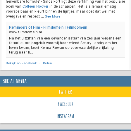
herkenbare formule' - Sinds kort ligt deze verfilming van het populaire
boek van
Colleen Hoover
in de schappen. Het is allemaal ernstig
voorspelbaar en kleurt binnen de lijntjes, maar doet dat wel met
overgave en respect
...
See More
Reminders of Him - Filmdomein | Filmdomein
www.filmdomein.nl
Na het uitzitten van een gevangenisstraf van zes jaar wegens een
fataal autorijongeluk waarbij haar vriend Scotty Landry om het
leven kwam, keert Kenna Rowan op voorwaardelijke vrijlating
terug naar h...
Bekijk op Facebook
·
Delen
Social Media
Twitter
Facebook
Instagram