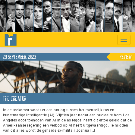
Previous
Nex
Toggle
naviga
29 september, 2023
Review
The Creator
In de toekomst woedt er een oorlog tussen het menselijk ras en
kunstmatige intelligentie (AI). Vijftien jaar nadat een nucleaire bom Los
Angeles door toendoen van AI in de as legde, heeft dit ertoe geleid dat de
Amerikaanse regering een verbod op AI heeft uitgevaardigd. Te midden
van dit alles wordt de geharde ex-militair Joshua […]