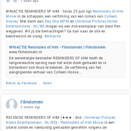
1 week ago
WINACTIE REMINDERS OF HIM - Sinds 25 juni ligt
Reminders of Him
Movie
in de schappen, een verfilming van een roman van
Colleen
Hoover
. Met dank aan
Day One MPM
en
Universal Pictures Home
Entertainment - NL/BE
mogen wij een dvd-exemplaar van deze film
weggeven. Wil jij die bemachtigen? Ga dan naar de site en
beantwoord de vraag.
#winactie
WINACTIE Reminders of Him - Filmdomein | Filmdomein
www.filmdomein.nl
De wereldwijde bestseller REMINDERS OF HIM heeft de
langverwachte sprong naar het witte doek gemaakt en is
binnenkort ook thuis te beleven. De verfilming van het
aangrijpende verhaal van Colleen Hoove...
Bekijk op Facebook
·
Delen
Filmdomein
2 weeks ago
RECENSIE REMINDERS OF HIM (★★★ - dvd -
Universal Pictures
Home Entertainment - NL/BE
) - '
Reminders of Him Movie
is een
uiterst solide en vakkundig gemaakte genrefilm volgens de