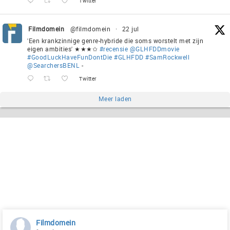
Twitter
Filmdomein
@filmdomein
·
22 jul
'Een krankzinnige genre-hybride die soms worstelt met zijn
eigen ambities' ★★★✩
#recensie
@GLHFDDmovie
#GoodLuckHaveFunDontDie
#GLHFDD
#SamRockwell
@SearchersBENL
-
Twitter
Meer laden
Filmdomein