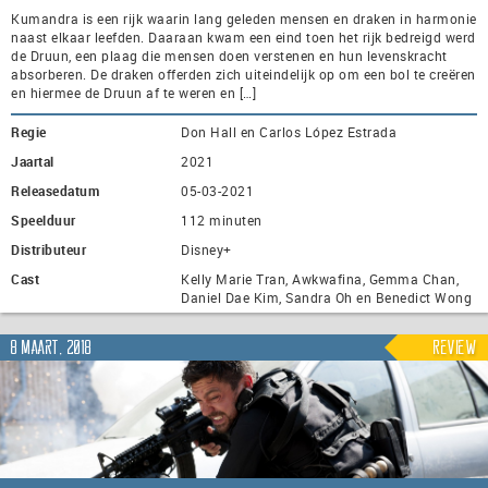
Kumandra is een rijk waarin lang geleden mensen en draken in harmonie
naast elkaar leefden. Daaraan kwam een eind toen het rijk bedreigd werd
de Druun, een plaag die mensen doen verstenen en hun levenskracht
absorberen. De draken offerden zich uiteindelijk op om een bol te creëren
en hiermee de Druun af te weren en […]
Regie
Don Hall en Carlos López Estrada
Jaartal
2021
Releasedatum
05-03-2021
Speelduur
112 minuten
Distributeur
Disney+
Cast
Kelly Marie Tran, Awkwafina, Gemma Chan,
Daniel Dae Kim, Sandra Oh en Benedict Wong
8 maart, 2018
Review