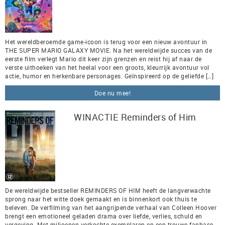
Het wereldberoemde game-icoon is terug voor een nieuw avontuur in
THE SUPER MARIO GALAXY MOVIE. Na het wereldwijde succes van de
eerste film verlegt Mario dit keer zijn grenzen en reist hij af naar de
verste uithoeken van het heelal voor een groots, kleurrijk avontuur vol
actie, humor en herkenbare personages. Geïnspireerd op de geliefde […]
Doe nu mee!
WINACTIE Reminders of Him
De wereldwijde bestseller REMINDERS OF HIM heeft de langverwachte
sprong naar het witte doek gemaakt en is binnenkort ook thuis te
beleven. De verfilming van het aangrijpende verhaal van Colleen Hoover
brengt een emotioneel geladen drama over liefde, verlies, schuld en
vergeving. Met miljoenen verkochte exemplaren en een trouwe fanbase