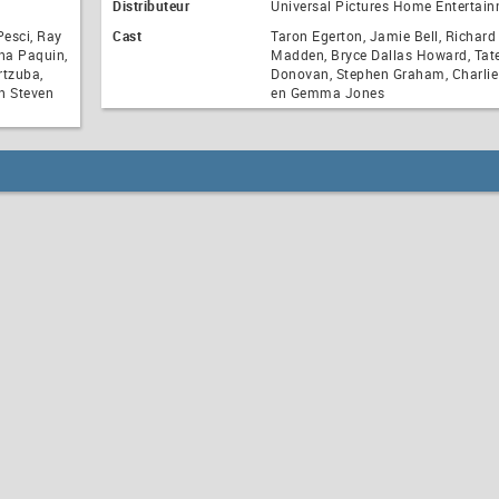
Distributeur
Universal Pictures Home Entertai
Pesci, Ray
Cast
Taron Egerton, Jamie Bell, Richard
na Paquin,
Madden, Bryce Dallas Howard, Tat
rtzuba,
Donovan, Stephen Graham, Charli
n Steven
en Gemma Jones