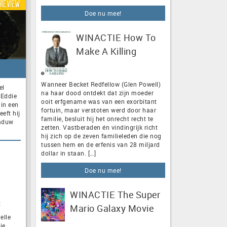
Review
Doe nu mee!
WINACTIE How To
Make A Killing
Wanneer Becket Redfellow (Glen Powell)
el
na haar dood ontdekt dat zijn moeder
 Eddie
ooit erfgename was van een exorbitant
 in een
fortuin, maar verstoten werd door haar
eft hij
familie, besluit hij het onrecht recht te
haduw
zetten. Vastberaden én vindingrijk richt
hij zich op de zeven familieleden die nog
tussen hem en de erfenis van 28 miljard
dollar in staan. […]
Doe nu mee!
WINACTIE The Super
t
Mario Galaxy Movie
elle
ie