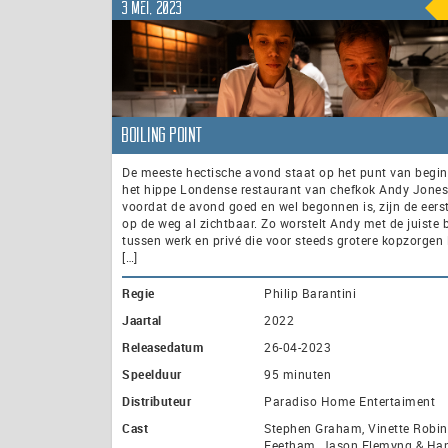
3 mei, 2023
Boiling Point
De meeste hectische avond staat op het punt van begi
het hippe Londense restaurant van chefkok Andy Jone
voordat de avond goed en wel begonnen is, zijn de eers
op de weg al zichtbaar. Zo worstelt Andy met de juiste 
tussen werk en privé die voor steeds grotere kopzorgen l
[…]
Regie
Philip Barantini
Jaartal
2022
Releasedatum
26-04-2023
Speelduur
95 minuten
Distributeur
Paradiso Home Entertaiment
Cast
Stephen Graham, Vinette Robin
Feetham, Jason Flemyng & Ha