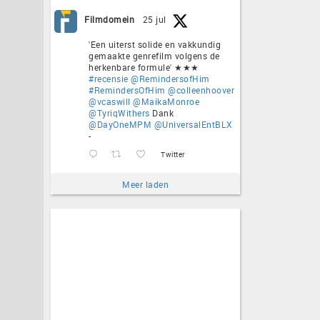
Filmdomein
25 jul
'Een uiterst solide en vakkundig
gemaakte genrefilm volgens de
herkenbare formule' ★★★
#recensie
@RemindersofHim
#RemindersOfHim
@colleenhoover
@vcaswill
@MaikaMonroe
@TyriqWithers
Dank
@DayOneMPM
@UniversalEntBLX
-
Twitter
Meer laden