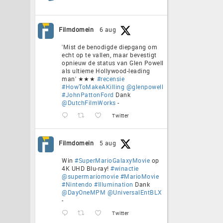
Filmdomein
6 aug
'Mist de benodigde diepgang om
echt op te vallen, maar bevestigt
opnieuw de status van Glen Powell
als ultieme Hollywood-leading
man' ★★★
#recensie
#HowToMakeAKilling
@glenpowell
#JohnPattonFord
Dank
@DutchFilmWorks
-
Twitter
Filmdomein
5 aug
Win
#SuperMarioGalaxyMovie
op
4K UHD Blu-ray!
#winactie
@supermariomovie
#MarioMovie
#Nintendo
#Illumination
Dank
@DayOneMPM
@UniversalEntBLX
-
Twitter