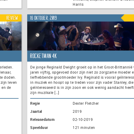
Harris
Review
16 oktober, 2019
Rocketman 4K
erleden.
De jonge Reginald Dwight groeit op in het Groot-Brittannië
enaar,
jaren vijftig, opgevoed door zijn niet zo zorgzame moeder 
te doden.
liefhebbende grootmoeder Ivy. Reginald is vooral geïnteres
 zijn leven
in muziek en hoopt op te treden voor zijn vader Stanley, die
a en de
geïnteresseerd is in zijn zoon en ook weinig aandacht heeft
zijn muzikale […]
Regie
Dexter Fletcher
Jaartal
2019
Releasedatum
02-10-2019
Speelduur
121 minuten