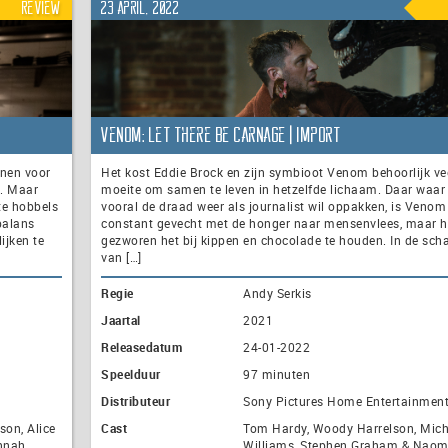
Review
23 april, 2022
Venom: Let There Be Carnage | import
nnen voor
Het kost Eddie Brock en zijn symbioot Venom behoorlijk ve
s. Maar
moeite om samen te leven in hetzelfde lichaam. Daar waar
te hobbels
vooral de draad weer als journalist wil oppakken, is Venom
balans
constant gevecht met de honger naar mensenvlees, maar he
ijken te
gezworen het bij kippen en chocolade te houden. In de sc
van […]
Regie
Andy Serkis
Jaartal
2021
Releasedatum
24-01-2022
Speelduur
97 minuten
Distributeur
Sony Pictures Home Entertainmen
son, Alice
Cast
Tom Hardy, Woody Harrelson, Mich
nnah
Williams, Stephen Graham & Naom