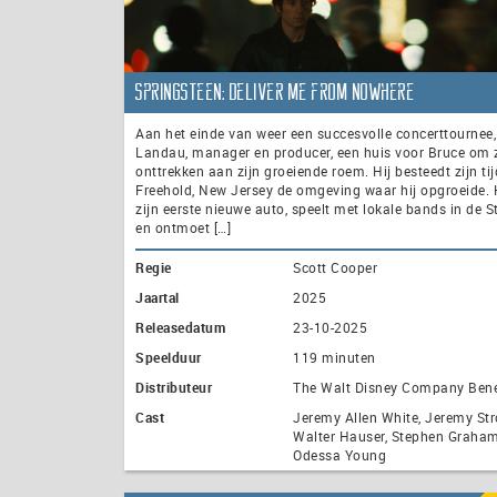
Springsteen: Deliver Me from Nowhere
Aan het einde van weer een succesvolle concerttournee,
Landau, manager en producer, een huis voor Bruce om z
onttrekken aan zijn groeiende roem. Hij besteedt zijn tij
Freehold, New Jersey de omgeving waar hij opgroeide. 
zijn eerste nieuwe auto, speelt met lokale bands in de 
en ontmoet […]
Regie
Scott Cooper
Jaartal
2025
Releasedatum
23-10-2025
Speelduur
119 minuten
Distributeur
The Walt Disney Company Ben
Cast
Jeremy Allen White, Jeremy Str
Walter Hauser, Stephen Graha
Odessa Young