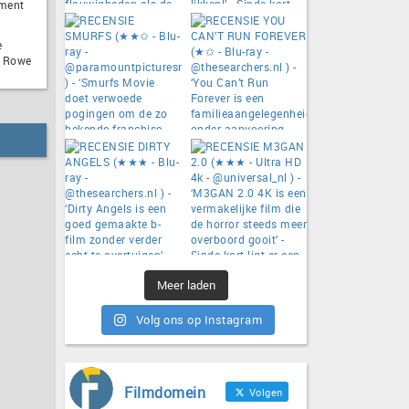
nment
e
e Rowe
Meer laden
Volg ons op Instagram
Filmdomein
Volgen