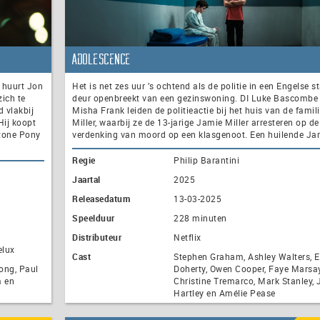
Adolescence
 huurt Jon
Het is net zes uur ’s ochtend als de politie in een Engelse s
ich te
deur openbreekt van een gezinswoning. DI Luke Bascombe
d vlakbij
Misha Frank leiden de politieactie bij het huis van de famil
Hij koopt
Miller, waarbij ze de 13-jarige Jamie Miller arresteren op de
Stone Pony
verdenking van moord op een klasgenoot. Een huilende Jam
Regie
Philip Barantini
Jaartal
2025
Releasedatum
13-03-2025
Speelduur
228 minuten
Distributeur
Netflix
elux
Cast
Stephen Graham, Ashley Walters, E
ong, Paul
Doherty, Owen Cooper, Faye Marsay
m en
Christine Tremarco, Mark Stanley, 
Hartley en Amélie Pease