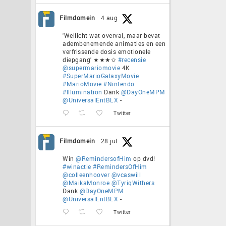
Filmdomein
4 aug
'Wellicht wat overval, maar bevat
adembenemende animaties en een
verfrissende dosis emotionele
diepgang' ★★★✩
#recensie
@supermariomovie
4K
#SuperMarioGalaxyMovie
#MarioMovie
#Nintendo
#Illumination
Dank
@DayOneMPM
@UniversalEntBLX
-
Twitter
Filmdomein
28 jul
Win
@RemindersofHim
op dvd!
#winactie
#RemindersOfHim
@colleenhoover
@vcaswill
@MaikaMonroe
@TyriqWithers
Dank
@DayOneMPM
@UniversalEntBLX
-
Twitter