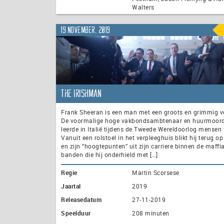
Walters
19 november, 2019
The Irishman
Frank Sheeran is een man met een groots en grimmig v
De voormalige hoge vakbondsambtenaar en huurmoord
leerde in Italië tijdens de Tweede Wereldoorlog mensen 
Vanuit een rolstoel in het verpleeghuis blikt hij terug op
en zijn “hoogtepunten” uit zijn carriere binnen de maffi
banden die hij onderhield met […]
Regie
Martin Scorsese
Jaartal
2019
Releasedatum
27-11-2019
Speelduur
208 minuten