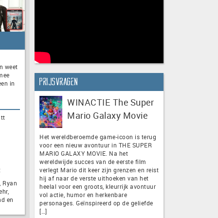
n weet
rmee
Prijsvragen
een in
WINACTIE The Super
Mario Galaxy Movie
tt
Het wereldberoemde game-icoon is terug
voor een nieuw avontuur in THE SUPER
MARIO GALAXY MOVIE. Na het
wereldwijde succes van de eerste film
verlegt Mario dit keer zijn grenzen en reist
t
hij af naar de verste uithoeken van het
, Ryan
heelal voor een groots, kleurrijk avontuur
ehr,
vol actie, humor en herkenbare
nd en
personages. Geïnspireerd op de geliefde
[…]