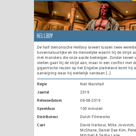
Hellboy
De half demonische Hellboy laveert tussen twee wereld
bovennatuurlijke en de menselijke waarin hij de strijd 
met monsters die onze aarde bedreigen. Zonder teveel 
stellen gaat hij de strijd aan, maar in een conflict met d
gigantische reuzen op het Engelse platteland komt hij 
aanwijzing waar hij werkelijk vandaan […]
Regie
Neil Marshall
Jaartal
2019
Releasedatum
09-08-2019
Speelduur
100 minuten
Distributeur
Dutch Filmworks
Cast
David Harbour, Milla Jovovich, 
McShane, Daniel Dae Kim, Pen
Mitchell & Sasha Lane