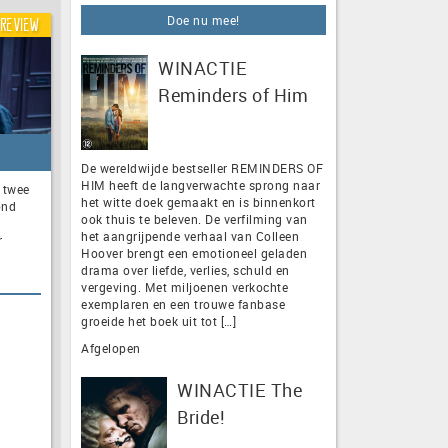
Doe nu mee!
Review
WINACTIE
Reminders of Him
De wereldwijde bestseller REMINDERS OF
HIM heeft de langverwachte sprong naar
 twee
het witte doek gemaakt en is binnenkort
ond
ook thuis te beleven. De verfilming van
het aangrijpende verhaal van Colleen
r
Hoover brengt een emotioneel geladen
drama over liefde, verlies, schuld en
vergeving. Met miljoenen verkochte
exemplaren en een trouwe fanbase
groeide het boek uit tot […]
Afgelopen
WINACTIE The
Bride!