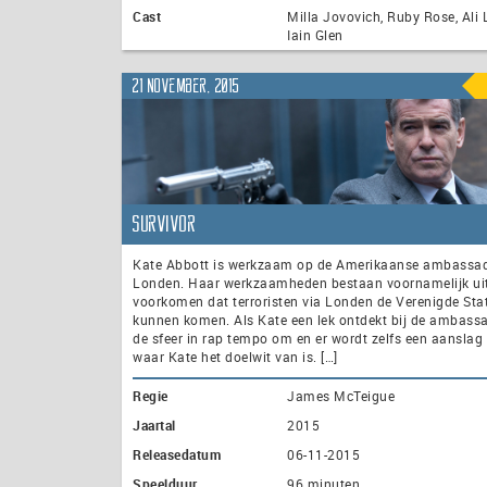
Cast
Milla Jovovich, Ruby Rose, Ali 
Iain Glen
21 november, 2015
Survivor
Kate Abbott is werkzaam op de Amerikaanse ambassad
Londen. Haar werkzaamheden bestaan voornamelijk uit
voorkomen dat terroristen via Londen de Verenigde Sta
kunnen komen. Als Kate een lek ontdekt bij de ambassa
de sfeer in rap tempo om en er wordt zelfs een aanslag
waar Kate het doelwit van is. […]
Regie
James McTeigue
Jaartal
2015
Releasedatum
06-11-2015
Speelduur
96 minuten