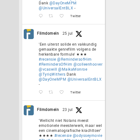
Dank
@DayOneMPM
@UniversalEntBLX
-
Twitter
Filmdomein
25 jul
'Een uiterst solide en vakkundig
gemaakte genrefilm volgens de
herkenbare formule' ★★★
#recensie
@RemindersofHim
#RemindersOfHim
@colleenhoover
@vcaswill
@MaikaMonroe
@TyriqWithers
Dank
@DayOneMPM
@UniversalEntBLX
-
Twitter
Filmdomein
23 jul
'Wellicht niet Nolans meest
emotionele meesterwerk, maar wel
een cinematografische krachttoer'
★★★★
#recensie
@odysseymovie