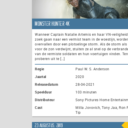
Monster Hunter 4K
Wanneer Captain Natalie Artemis en haar VN-veilighei
zoek gaan naar een vermist team in de woestijn, worde
overvallen door een plotselinge storm. Als de storm al
voor de zon verdwijnt, stuiten ze al snel op de verbrand
van de vermiste soldaten en hun voertuigen vinden. Ter
proberen uit te […]
Regie
Paul W. S. Anderson
Jaartal
2020
Releasedatum
28-04-2021
Speelduur
103 minuten
Distributeur
Sony Pictures Home Entertain
Cast
Milla Jovovich, Tony Jaa, Ron 
Tip
23 augustus, 2019