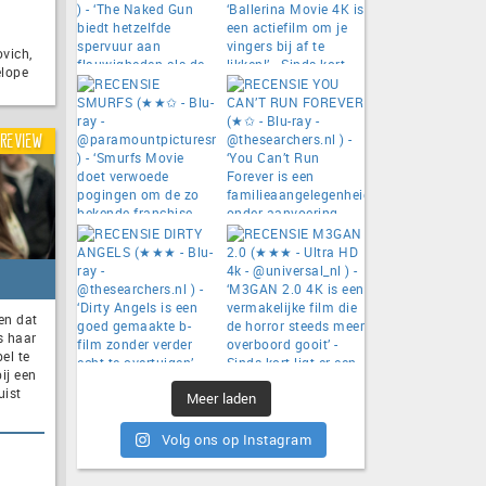
ovich,
élope
Review
en dat
s haar
el te
ij een
uist
Meer laden
Volg ons op Instagram