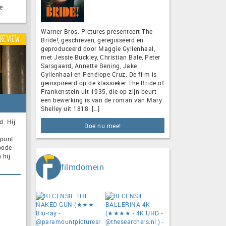
e
Warner Bros. Pictures presenteert The
Review
Bride!, geschreven, geregisseerd en
geproduceerd door Maggie Gyllenhaal,
met Jessie Buckley, Christian Bale, Peter
Sarsgaard, Annette Bening, Jake
Gyllenhaal en Penélope Cruz. De film is
geïnspireerd op de klassieker The Bride of
Frankenstein uit 1935, die op zijn beurt
een bewerking is van de roman van Mary
Shelley uit 1818. […]
d. Hij
Doe nu mee!
 punt
bode
 hij
filmdomein