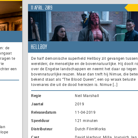
11 april, 2019
Hellboy
en: de
aangaat
vragen te
De half demonische superheld Hellboy zit gevangen tussen
rie
werelden; de menselijke en de bovennatuurlijke. Hij doolt r
achter een
over de Engelse landschappen en neemt het daar op tegen
bovennatuurlijke reuzen. Maar dan treft hij Nimue, die bete
bekend staat als “The Blood Queen”, een op wraak beluste
tovenares die uit de dood herrezen is. Nimue […]
Regie
Neil Marshall
Jaartal
2019
Releasedatum
11-04-2019
Speelduur
121 minuten
Ian
Distributeur
Dutch FilmWorks
elope
Cast
David Harbour, Milla Jovovich, Ian