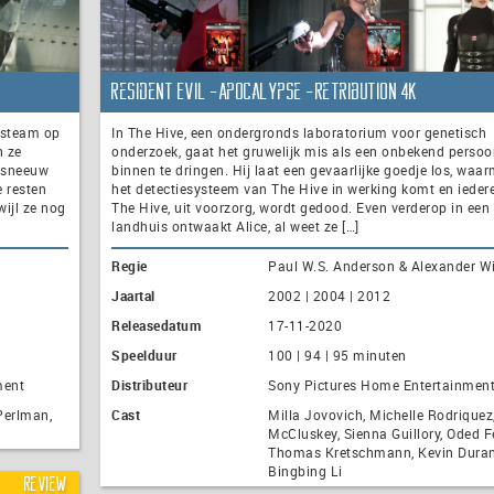
Resident Evil -Apocalypse -Retribution 4K
dsteam op
In The Hive, een ondergronds laboratorium voor genetisch
n ze
onderzoek, gaat het gruwelijk mis als een onbekend persoo
s sneeuw
binnen te dringen. Hij laat een gevaarlijke goedje los, waa
e resten
het detectiesysteem van The Hive in werking komt en ieder
wijl ze nog
The Hive, uit voorzorg, wordt gedood. Even verderop in een
landhuis ontwaakt Alice, al weet ze […]
Regie
Paul W.S. Anderson & Alexander Wi
Jaartal
2002 | 2004 | 2012
Releasedatum
17-11-2020
Speelduur
100 | 94 | 95 minuten
ment
Distributeur
Sony Pictures Home Entertainmen
Perlman,
Cast
Milla Jovovich, Michelle Rodriquez
McCluskey, Sienna Guillory, Oded F
Thomas Kretschmann, Kevin Dura
Bingbing Li
Review