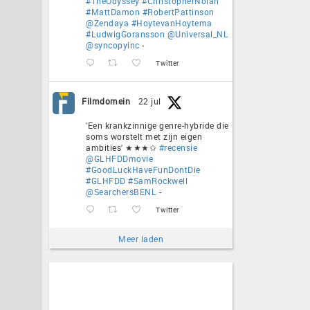
#TheOdyssey
#ChristopherNolan
#MattDamon
#RobertPattinson
@Zendaya
#HoytevanHoytema
#LudwigGoransson
@Universal_NL
@syncopyinc
-
Twitter
Filmdomein
22 jul
'Een krankzinnige genre-hybride die
soms worstelt met zijn eigen
ambities' ★★★✩
#recensie
@GLHFDDmovie
#GoodLuckHaveFunDontDie
#GLHFDD
#SamRockwell
@SearchersBENL
-
Twitter
Meer laden