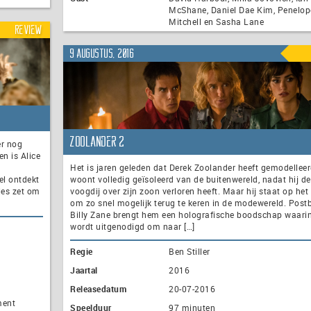
McShane, Daniel Dae Kim, Penelop
Mitchell en Sasha Lane
Review
9 augustus, 2016
Zoolander 2
er nog
n is Alice
Het is jaren geleden dat Derek Zoolander heeft gemodelleer
el ontdekt
woont volledig geïsoleerd van de buitenwereld, nadat hij de
lles zet om
voogdij over zijn zoon verloren heeft. Maar hij staat op het
om zo snel mogelijk terug te keren in de modewereld. Post
Billy Zane brengt hem een holografische boodschap waarin
wordt uitgenodigd om naar […]
Regie
Ben Stiller
Jaartal
2016
Releasedatum
20-07-2016
ment
Speelduur
97 minuten