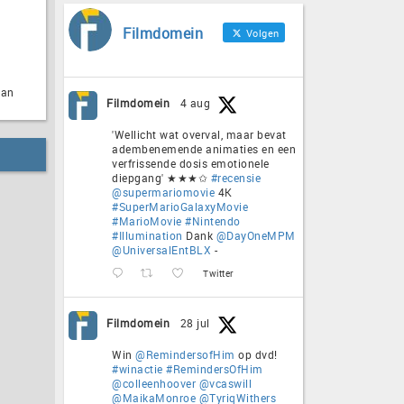
Filmdomein
Volgen
lan
Filmdomein
4 aug
'Wellicht wat overval, maar bevat
adembenemende animaties en een
verfrissende dosis emotionele
diepgang' ★★★✩
#recensie
@supermariomovie
4K
#SuperMarioGalaxyMovie
#MarioMovie
#Nintendo
#Illumination
Dank
@DayOneMPM
@UniversalEntBLX
-
Twitter
Filmdomein
28 jul
Win
@RemindersofHim
op dvd!
#winactie
#RemindersOfHim
@colleenhoover
@vcaswill
@MaikaMonroe
@TyriqWithers