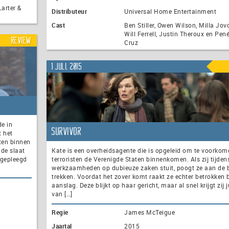
Larter &
Distributeur
Universal Home Entertainment
Cast
Ben Stiller, Owen Wilson, Milla Jov
Will Ferrell, Justin Theroux en Pen
Review
Cruz
1 juli, 2015
e in
Survivor
 het
ten binnen
de slaat
Kate is een overheidsagente die is opgeleid om te voorkom
 gepleegd
terroristen de Verenigde Staten binnenkomen. Als zij tijden
werkzaamheden op dubieuze zaken stuit, poogt ze aan de b
trekken. Voordat het zover komt raakt ze echter betrokken b
aanslag. Deze blijkt op haar gericht, maar al snel krijgt zij j
van […]
Regie
James McTeigue
Jaartal
2015