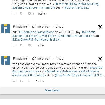
Hollywood-leading man' ★★★
#recensie
#HowToMakeAKilling
@glenpowell
#JohnPattonFord
Dank
@DutchFilmWorks
-
1
Twitter
Filmdomein
@filmdomein
·
5 aug
Win
#SuperMarioGalaxyMovie
op 4K UHD Blu-ray!
#winactie
@supermariomovie
#MarioMovie
#Nintendo
#Illumination
Dank
@DayOneMPM
@UniversalEntBLX
-
Twitter
Filmdomein
@filmdomein
·
4 aug
'Wellicht wat overval, maar bevat adembenemende animaties
en een verfrissende dosis emotionele diepgang' ★★★✩
#recensie
@supermariomovie
4K
#SuperMarioGalaxyMovie
#MarioMovie
#Nintendo
#Illumination
Dank
@DayOneMPM
@UniversalEntBLX
-
Twitter
Meer laden