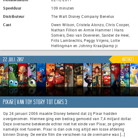
Speelduur
109 minuten
Distributeur
The Walt Disney Company Benelux
Cast
Owen Wilson, Cristela Alonzo, Chris Cooper,
Nathan Fillion en Armie Hammer | Hans
Somers, Desi van Doeveren, Sander de Heer,
Frits Lambrechts, Peggy Vrijens, Lotte
Hellingman en Johnny Kraaijkamp jr.
22 juli, 2017
Artikel
Pixar | van Toy Story tot Cars 3
Op 24 januari 2006 maakte Disney bekend dat zij Pixar hadden
overgenomen. Hiermee ging een bedrag gemoeid van 7,4 miljard dollar.
Deze overname betekende echter niet het einde van Pixar, ze gingen
namelijk niet fuseren. Pixar is dan ook nog altijd een losse afdeling
binnen Disney. De eerste film die verscheen na de overname was […]