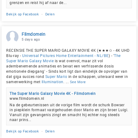
grenzen en reist hij af naar de...
Bekijk op Facebook
·
Delen
Filmdomein
5 days ago
RECENSIE THE SUPER MARIO GALAXY MOVIE 4K (★★★✩ - 4K UHD
Blu-ray -
Universal Pictures Home Entertainment - NL/BE
) - '
The
Super Mario Galaxy Movie
is wat overvol, maar zit vol
adembenemende animaties en bevat een verfrissende dosis
emotionele diepgang' - Sinds kort ligt dan eindelijk de opvolger van
dat giga succes rond
Super Mario
in de schappen, uiteraard weer in
samenwerking met
Illumination
.
...
See More
The Super Mario Galaxy Movie 4K - Filmdomein
www.filmdomein.nl
Na de gebeurtenissen uit de vorige film wordt de schurk Bowser
in piepklein formaat vastgehouden door Mario en zijn broer Luigi.
Vanuit zijn gevangenis zingt en smacht hij echter nog steeds
naar prins...
Bekijk op Facebook
·
Delen