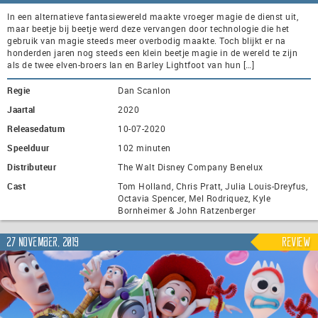
In een alternatieve fantasiewereld maakte vroeger magie de dienst uit,
maar beetje bij beetje werd deze vervangen door technologie die het
gebruik van magie steeds meer overbodig maakte. Toch blijkt er na
honderden jaren nog steeds een klein beetje magie in de wereld te zijn
als de twee elven-broers Ian en Barley Lightfoot van hun […]
Regie
Dan Scanlon
Jaartal
2020
Releasedatum
10-07-2020
Speelduur
102 minuten
Distributeur
The Walt Disney Company Benelux
Cast
Tom Holland, Chris Pratt, Julia Louis-Dreyfus,
Octavia Spencer, Mel Rodriquez, Kyle
Bornheimer & John Ratzenberger
27 november, 2019
Review