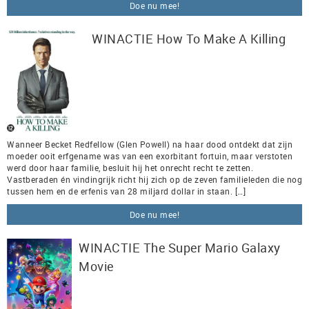
Doe nu mee!
WINACTIE How To Make A Killing
Wanneer Becket Redfellow (Glen Powell) na haar dood ontdekt dat zijn
moeder ooit erfgename was van een exorbitant fortuin, maar verstoten
werd door haar familie, besluit hij het onrecht recht te zetten.
Vastberaden én vindingrijk richt hij zich op de zeven familieleden die nog
tussen hem en de erfenis van 28 miljard dollar in staan. […]
Doe nu mee!
WINACTIE The Super Mario Galaxy
Movie