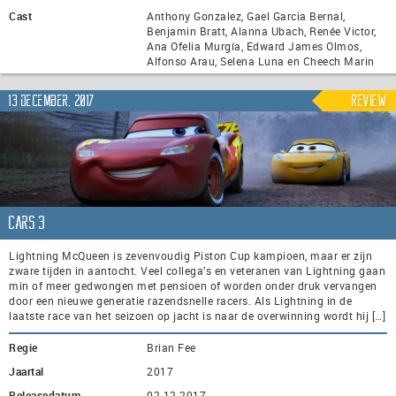
Cast
Anthony Gonzalez, Gael Garcia Bernal,
Benjamin Bratt, Alanna Ubach, Renée Victor,
Ana Ofelia Murgía, Edward James Olmos,
Alfonso Arau, Selena Luna en Cheech Marin
13 december, 2017
Review
Cars 3
Lightning McQueen is zevenvoudig Piston Cup kampioen, maar er zijn
zware tijden in aantocht. Veel collega’s en veteranen van Lightning gaan
min of meer gedwongen met pensioen of worden onder druk vervangen
door een nieuwe generatie razendsnelle racers. Als Lightning in de
laatste race van het seizoen op jacht is naar de overwinning wordt hij […]
Regie
Brian Fee
Jaartal
2017
Releasedatum
02-12-2017