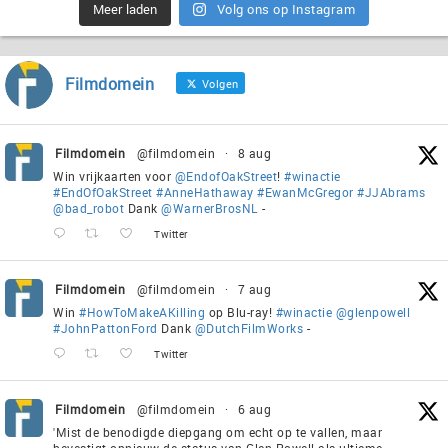
Meer laden
Volg ons op Instagram
Filmdomein
Volgen
Filmdomein
@filmdomein
·
8 aug
Win vrijkaarten voor
@EndofOakStreet
!
#winactie
#EndOfOakStreet
#AnneHathaway
#EwanMcGregor
#JJAbrams
@bad_robot
Dank
@WarnerBrosNL
-
Twitter
Filmdomein
@filmdomein
·
7 aug
Win
#HowToMakeAKilling
op Blu-ray!
#winactie
@glenpowell
#JohnPattonFord
Dank
@DutchFilmWorks
-
Twitter
Filmdomein
@filmdomein
·
6 aug
'Mist de benodigde diepgang om echt op te vallen, maar
bevestigt opnieuw de status van Glen Powell als ultieme