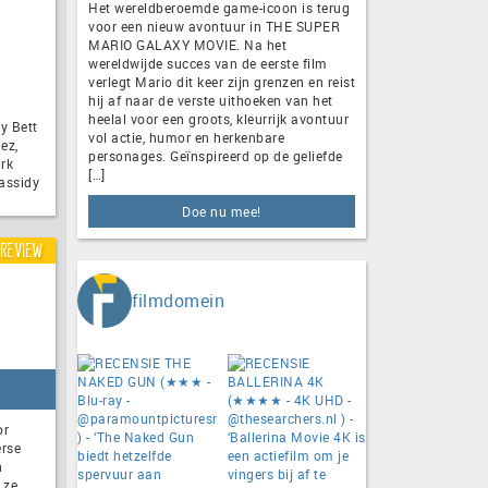
Het wereldberoemde game-icoon is terug
voor een nieuw avontuur in THE SUPER
MARIO GALAXY MOVIE. Na het
wereldwijde succes van de eerste film
verlegt Mario dit keer zijn grenzen en reist
hij af naar de verste uithoeken van het
heelal voor een groots, kleurrijk avontuur
y Bett
vol actie, humor en herkenbare
ez,
personages. Geïnspireerd op de geliefde
rk
[…]
assidy
Doe nu mee!
Review
filmdomein
or
erse
n
 ze