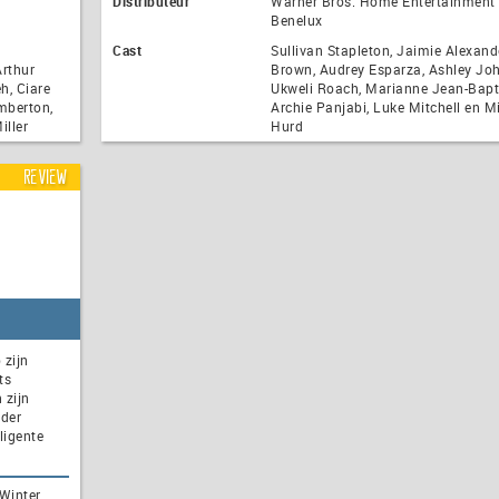
Distributeur
Warner Bros. Home Entertainment
Benelux
Cast
Sullivan Stapleton, Jaimie Alexand
Arthur
Brown, Audrey Esparza, Ashley Jo
h, Ciare
Ukweli Roach, Marianne Jean-Bapti
mberton,
Archie Panjabi, Luke Mitchell en M
iller
Hurd
Review
 zijn
ts
 zijn
nder
ligente
Winter,