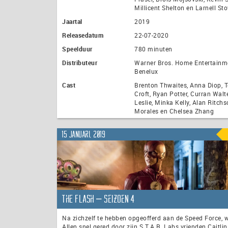
Millicent Shelton en Larnell Sto
Jaartal
2019
Releasedatum
22-07-2020
Speelduur
780 minuten
Distributeur
Warner Bros. Home Entertainm
Benelux
Cast
Brenton Thwaites, Anna Diop, 
Croft, Ryan Potter, Curran Walt
Leslie, Minka Kelly, Alan Ritchs
Morales en Chelsea Zhang
15 januari, 2019
The Flash – seizoen 4
Na zichzelf te hebben opgeofferd aan de Speed Force, 
Allen snel gered door zijn S.T.A.R. Labs vrienden Caitlin