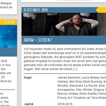
n, Meagan
ohnson en
18 december, 2020
Review
Arrow – seizoen 7
Vijf maanden nadat hij werd ontmaskerd als Green Arrow z
Oliver Queen een levenslange straf uit in de zwaarbeveiligd
gevangenis Slabside. Als gevangene 4587 probeert hij zich
 Dick
gedeisd mogelijk te houden, maar het wordt hem niet gema
h in hun
gemaakt door de criminelen die hij eerder achter tralies wis
 Gar
krijgen. Met Oliver achter de tralies, […]
samen om
. Ze
Regie
James Bamford, Laura Belsey, Go
/Dove en
Verheul, Ben Bray, Mark Bunting, Kr
Windell, Alexandra La Roche, Andi
Armaganian, Glen Winter, Gregory 
vin
Marcus Stokes, Ruba Nadda, Patia
Gomez,
Prouty, Avi Youabian en Tara Miele
n, Toa
Jaartal
2018-2019
ullivan,