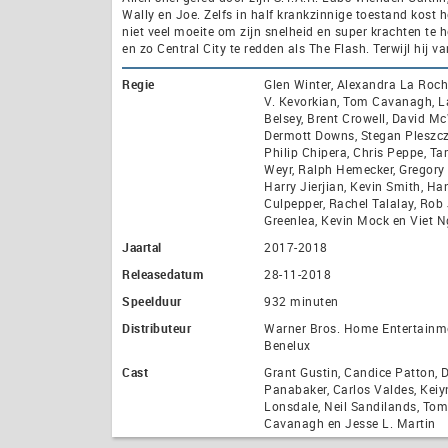
Wally en Joe. Zelfs in half krankzinnige toestand kost 
niet veel moeite om zijn snelheid en super krachten te h
en zo Central City te redden als The Flash. Terwijl hij va
Regie
Glen Winter, Alexandra La Roc
V. Kevorkian, Tom Cavanagh, L
Belsey, Brent Crowell, David Mc
Dermott Downs, Stegan Pleszcz
Philip Chipera, Chris Peppe, Ta
Weyr, Ralph Hemecker, Gregory
Harry Jierjian, Kevin Smith, Han
Culpepper, Rachel Talalay, Rob 
Greenlea, Kevin Mock en Viet 
Jaartal
2017-2018
Releasedatum
28-11-2018
Speelduur
932 minuten
Distributeur
Warner Bros. Home Entertainm
Benelux
Cast
Grant Gustin, Candice Patton, D
Panabaker, Carlos Valdes, Kei
Lonsdale, Neil Sandilands, Tom
Cavanagh en Jesse L. Martin