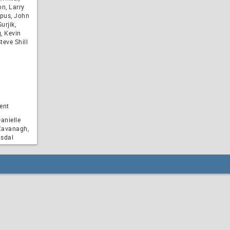
on, Larry
pus, John
urjik,
, Kevin
teve Shill
ent
anielle
Cavanagh,
nsdal