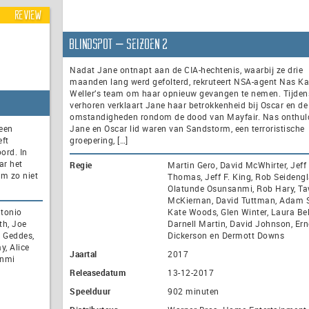
Review
Blindspot – seizoen 2
Nadat Jane ontnapt aan de CIA-hechtenis, waarbij ze drie
maanden lang werd gefolterd, rekruteert NSA-agent Nas K
Weller’s team om haar opnieuw gevangen te nemen. Tijden
verhoren verklaart Jane haar betrokkenheid bij Oscar en de
omstandigheden rondom de dood van Mayfair. Nas onthul
 een
Jane en Oscar lid waren van Sandstorm, een terroristische
eft
groepering, […]
ord. In
ar het
Regie
Martin Gero, David McWhirter, Jeff 
m zo niet
Thomas, Jeff F. King, Rob Seidengl
Olatunde Osunsanmi, Rob Hary, T
McKiernan, David Tuttman, Adam S
ntonio
Kate Woods, Glen Winter, Laura Bel
th, Joe
Darnell Martin, David Johnson, Ern
d Geddes,
Dickerson en Dermott Downs
y, Alice
Jaartal
2017
anmi
Releasedatum
13-12-2017
Speelduur
902 minuten