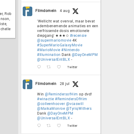
Filmdomein
4 aug
er, Rob
hnson,
'Wellicht wat overval, maar bevat
ste,
adembenemende animaties en een
ichelle
verfrissende dosis emotionele
diepgang' ★★★✩
#recensie
@supermariomovie
4K
#SuperMarioGalaxyMovie
#MarioMovie
#Nintendo
#Illumination
Dank
@DayOneMPM
@UniversalEntBLX
-
Twitter
Filmdomein
28 jul
Win
@RemindersofHim
op dvd!
#winactie
#RemindersOfHim
@colleenhoover
@vcaswill
@MaikaMonroe
@TyriqWithers
Dank
@DayOneMPM
@UniversalEntBLX
-
Twitter