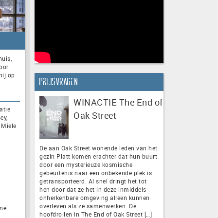
huis,
voor
hij op
Prijsvragen
WINACTIE The End of
atie
Oak Street
ey,
 Miele
De aan Oak Street wonende leden van het
gezin Platt komen erachter dat hun buurt
door een mysterieuze kosmische
gebeurtenis naar een onbekende plek is
getransporteerd. Al snel dringt het tot
hen door dat ze het in deze inmiddels
onherkenbare omgeving alleen kunnen
overleven als ze samenwerken. De
ine
hoofdrollen in The End of Oak Street […]