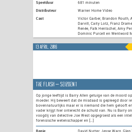
Speelduur
681 minuten
Distributeur
Warner Home Video
Cast
Victor Garber, Brandon Routh, 
Darvill, Caity Lotz, Franz Drame
Renée, Falk Hentschel, Amy Pe
Dominic Purcell en Wentword M
13 april, 2016
The Flash – seizoen 1
Op jonge leeftijd is Barry Allen getuige van de moord op
moeder. Hij beweert dat de misdaad is gepleegd door ie
bovennatuurlijks maar er is niemand die hem gelooft en
vader krijgt hier onterecht de schuld van. Nu is Barry o
voogdij van detective Joe West opgegroeid als een intel
forensische wetenschapper en […]
Regie
David Nutter, Jesse Warn, Glen 