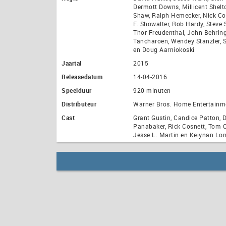
Dermott Downs, Millicent Shelt
Shaw, Ralph Hemecker, Nick Co
F. Showalter, Rob Hardy, Steve S
Thor Freudenthal, John Behring
Tancharoen, Wendey Stanzler, S
en Doug Aarniokoski
Jaartal
2015
Releasedatum
14-04-2016
Speelduur
920 minuten
Distributeur
Warner Bros. Home Entertainm
Cast
Grant Gustin, Candice Patton, D
Panabaker, Rick Cosnett, Tom 
Jesse L. Martin en Keiynan Lo