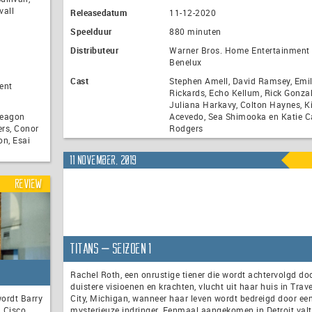
vall
Releasedatum
11-12-2020
Speelduur
880 minuten
Distributeur
Warner Bros. Home Entertainment
Benelux
Cast
Stephen Amell, David Ramsey, Emil
ent
Rickards, Echo Kellum, Rick Gonzal
Juliana Harkavy, Colton Haynes, Ki
Teagon
Acevedo, Sea Shimooka en Katie C
ers, Conor
Rodgers
on, Esai
11 november, 2019
Review
Titans – seizoen 1
Rachel Roth, een onrustige tiener die wordt achtervolgd do
duistere visioenen en krachten, vlucht uit haar huis in Trav
wordt Barry
City, Michigan, wanneer haar leven wordt bedreigd door ee
, Cisco,
mysterieuze indringer. Eenmaal aangekomen in Detroit valt