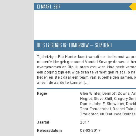
13 maart, 2017
DC’s Legends of Tomorrow – seizoen 1
Tijdreiziger Rip Hunter komt vanuit een toekomst waar
onsterfelijke gek genaamd Vandal Savage de wereld he
overgenomen en Rip Hunters vrouw en kind heeft vermo
een poging zijn eeuwige tiran te vernietigen reist Rip na
heden en stelt daar een team van superhelden samen, o
alleen de aarde te kunnen […]
Regie
Glen Winter, Dermott Downs, A
Negret, Steve Shill, Gregory Smi
Dante, John F. Showalter, Davi
Thor Freudenthal, Rachel Talala
Troughton en Olatunde Osuns
Jaartal
2017
Releasedatum
08-03-2017