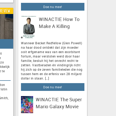
Doe nu mee!
Review
WINACTIE How To
Make A Killing
Wanneer Becket Redfellow (Glen Powell)
na haar dood ontdekt dat zijn moeder
ooit erfgename was van een exorbitant
it
fortuin, maar verstoten werd door haar
e
familie, besluit hij het onrecht recht te
 zo
zetten. Vastberaden én vindingrijk richt
kkelijk
hij zich op de zeven familieleden die nog
t te
tussen hem en de erfenis van 28 miljard
dollar in staan. […]
rdon
Doe nu mee!
istin
Smith,
WINACTIE The Super
Mario Galaxy Movie