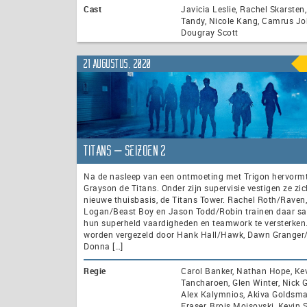
Cast
Javicia Leslie, Rachel Skarste
Tandy, Nicole Kang, Camrus J
Dougray Scott
21 augustus, 2020
Titans – seizoen 2
Na de nasleep van een ontmoeting met Trigon hervormt
Grayson de Titans. Onder zijn supervisie vestigen ze zic
nieuwe thuisbasis, de Titans Tower. Rachel Roth/Raven,
Logan/Beast Boy en Jason Todd/Robin trainen daar 
hun superheld vaardigheden en teamwork te versterken
worden vergezeld door Hank Hall/Hawk, Dawn Granger
Donna […]
Regie
Carol Banker, Nathan Hope, Ke
Tancharoen, Glen Winter, Nick 
Alex Kalymnios, Akiva Goldsma
Fraser, Brois Mojsovski, Kevin S