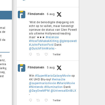
Filmdomein
6 aug
'Mist de benodigde diepgang om
echt op te vallen, maar bevestigt
amal
opnieuw de status van Glen Powell
s de
als ultieme Hollywood-leading
man' ★★★
#recensie
d da
#HowToMakeAKilling
@glenpowell
#JohnPattonFord
Dank
@DutchFilmWorks
-
Twitter
T.
anz,
awnia
Filmdomein
5 aug
alky,
sey,
Win
#SuperMarioGalaxyMovie
op
est
4K UHD Blu-ray!
#winactie
@supermariomovie
#MarioMovie
#Nintendo
#Illumination
Dank
@DayOneMPM
@UniversalEntBLX
-
Twitter