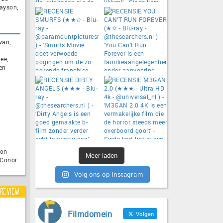
ayson,
van,
ee,
en
gon
Meer laden
 Conor
Volg ons op Instagram
Review
Filmdomein
Volgen