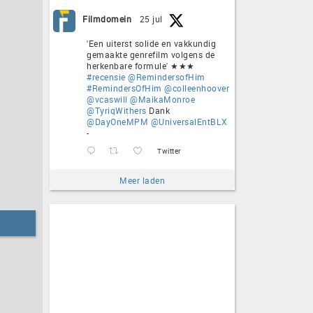
Filmdomein
25 jul
'Een uiterst solide en vakkundig
gemaakte genrefilm volgens de
herkenbare formule' ★★★
#recensie
@RemindersofHim
#RemindersOfHim
@colleenhoover
@vcaswill
@MaikaMonroe
@TyriqWithers
Dank
@DayOneMPM
@UniversalEntBLX
-
Twitter
Meer laden