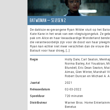
Batwoman – seizoen 2
De dakloze ex-gevangene Ryan Wilder stuit op het Bats
Kate Kane in het wrak van een vliegtuigongeluk. Ze gebr
pak om Alice en haar kwaadaardige Wonderland bende 
die verantwoordelijk zijn voor de dood van haar pleegm
Ryan kan echter niet meer verschillen dan de vrouw die
Batsuit voor haar droeg, […]
Regie
Holly Dale, Carl Seaton, Menha
Norma Bailey, Avi Youabian, M
Blundell, Eric Dean Seaton, Mai
Aimas, Glen Winter, Marshall Vi
Robert Duncan en Michael A. A
Jaartal
2021
Releasedatum
02-03-2022
Speelduur
720 minuten
Distributeur
Warner Bros. Home Entertainm
Benelux