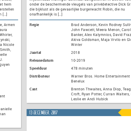
het hem
onder de beschermende vleugels van privédetective Dick Gr
erstellen
die bijklust als de gevaarlijke burgerwacht Robin, die nu
n […]
onafhankelijk is […]
he, Armen
Regie
Brad Anderson, Kevin Rodney Sulli
aura
John Fawcett, Meera Menon, Carol
Whirter,
Banker, Alex Kalymnios, David Fraz
ynski,
Akiva Goldsman, Maja Vrvilo en Gl
ra Nicole
Winter
 Smith,
Jaartal
2018
elle
J.
Releasedatum
10-2019
Nguyen
Speelduur
478 minuten
Distributeur
Warner Bros. Home Entertainment
Benelux
Cast
Brenton Thwaites, Anna Diop, Tea
Croft, Ryan Potter, Curran Walters,
ent
Leslie en Andi Hubick
anielle
13 december, 2017
ynan