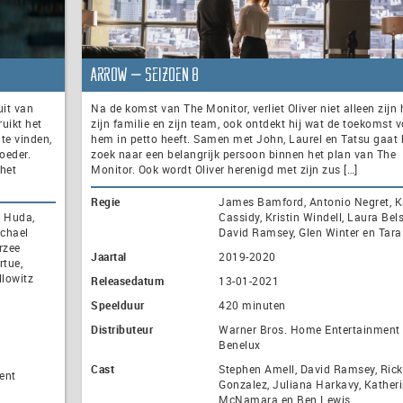
Arrow – seizoen 8
uit van
Na de komst van The Monitor, verliet Oliver niet alleen zijn 
uikt het
zijn familie en zijn team, ook ontdekt hij wat de toekomst 
te vinden,
hem in petto heeft. Samen met John, Laurel en Tatsu gaat 
oeder.
zoek naar een belangrijk persoon binnen het plan van The
 het
Monitor. Ook wordt Oliver herenigd met zijn zus […]
Regie
James Bamford, Antonio Negret, K
j Huda,
Cassidy, Kristin Windell, Laura Bels
ichael
David Ramsey, Glen Winter en Tara
rzee
Jaartal
2019-2020
rtue,
llowitz
Releasedatum
13-01-2021
Speelduur
420 minuten
Distributeur
Warner Bros. Home Entertainment
Benelux
Cast
Stephen Amell, David Ramsey, Rick
ent
Gonzalez, Juliana Harkavy, Kather
McNamara en Ben Lewis