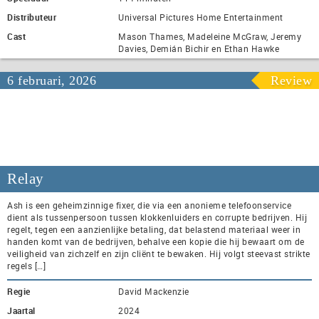
Distributeur
Universal Pictures Home Entertainment
Cast
Mason Thames, Madeleine McGraw, Jeremy
Davies, Demián Bichir en Ethan Hawke
6 februari, 2026
Review
Relay
Ash is een geheimzinnige fixer, die via een anonieme telefoonservice
dient als tussenpersoon tussen klokkenluiders en corrupte bedrijven. Hij
regelt, tegen een aanzienlijke betaling, dat belastend materiaal weer in
handen komt van de bedrijven, behalve een kopie die hij bewaart om de
veiligheid van zichzelf en zijn cliënt te bewaken. Hij volgt steevast strikte
regels […]
Regie
David Mackenzie
Jaartal
2024