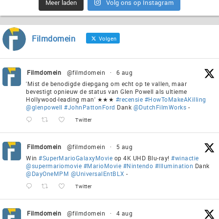
Meer laden
Volg ons op Instagram
Filmdomein
Volgen
Filmdomein
@filmdomein
·
6 aug
'Mist de benodigde diepgang om echt op te vallen, maar
bevestigt opnieuw de status van Glen Powell als ultieme
Hollywood-leading man' ★★★
#recensie
#HowToMakeAKilling
@glenpowell
#JohnPattonFord
Dank
@DutchFilmWorks
-
Twitter
Filmdomein
@filmdomein
·
5 aug
Win
#SuperMarioGalaxyMovie
op 4K UHD Blu-ray!
#winactie
@supermariomovie
#MarioMovie
#Nintendo
#Illumination
Dank
@DayOneMPM
@UniversalEntBLX
-
Twitter
Filmdomein
@filmdomein
·
4 aug