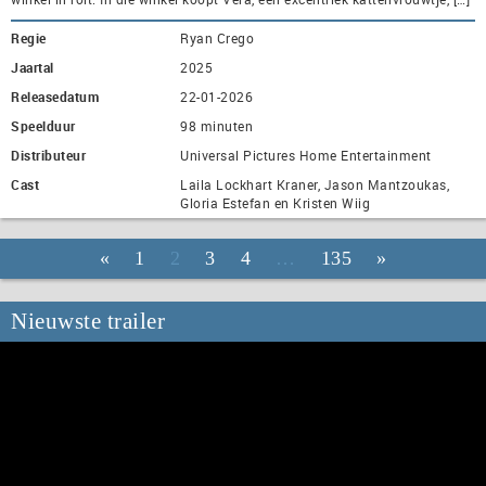
Regie
Ryan Crego
Jaartal
2025
Releasedatum
22-01-2026
Speelduur
98 minuten
Distributeur
Universal Pictures Home Entertainment
Cast
Laila Lockhart Kraner, Jason Mantzoukas,
Gloria Estefan en Kristen Wiig
«
1
2
3
4
…
135
»
Nieuwste trailer