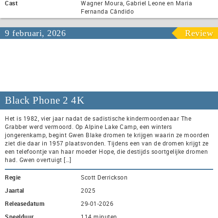
Cast
Wagner Moura, Gabriel Leone en Maria
Fernanda Cândido
9 februari, 2026
Review
Black Phone 2 4K
Het is 1982, vier jaar nadat de sadistische kindermoordenaar The
Grabber werd vermoord. Op Alpine Lake Camp, een winters
jongerenkamp, begint Gwen Blake dromen te krijgen waarin ze moorden
ziet die daar in 1957 plaatsvonden. Tijdens een van de dromen krijgt ze
een telefoontje van haar moeder Hope, die destijds soortgelijke dromen
had. Gwen overtuigt […]
Regie
Scott Derrickson
Jaartal
2025
Releasedatum
29-01-2026
Speelduur
114 minuten