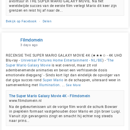
avontuur in THE SUPER MARIO GALAXY MOVIE. Na het
wereldwijde succes van de eerste film verlegt Mario dit keer zijn
grenzen en reist hij af naar de...
Bekijk op Facebook
·
Delen
Filmdomein
3 days ago
RECENSIE THE SUPER MARIO GALAXY MOVIE 4K (★★★✩ - 4K UHD
Blu-ray -
Universal Pictures Home Entertainment - NL/BE
) - '
The
Super Mario Galaxy Movie
is wat overvol, maar zit vol
adembenemende animaties en bevat een verfrissende dosis
emotionele diepgang' - Sinds kort ligt dan eindelijk de opvolger van
dat giga succes rond
Super Mario
in de schappen, uiteraard weer in
samenwerking met
Illumination
.
...
See More
The Super Mario Galaxy Movie 4K - Filmdomein
www.filmdomein.nl
Na de gebeurtenissen uit de vorige film wordt de schurk Bowser
in piepklein formaat vastgehouden door Mario en zijn broer Luigi.
Vanuit zijn gevangenis zingt en smacht hij echter nog steeds
naar prins...