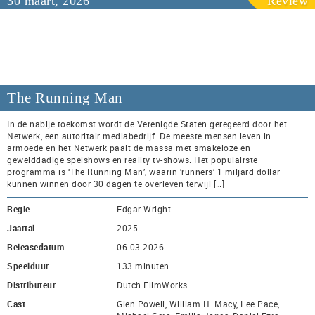
30 maart, 2026
Review
The Running Man
In de nabije toekomst wordt de Verenigde Staten geregeerd door het
Netwerk, een autoritair mediabedrijf. De meeste mensen leven in
armoede en het Netwerk paait de massa met smakeloze en
gewelddadige spelshows en reality tv-shows. Het populairste
programma is ‘The Running Man’, waarin ‘runners’ 1 miljard dollar
kunnen winnen door 30 dagen te overleven terwijl […]
Regie
Edgar Wright
Jaartal
2025
Releasedatum
06-03-2026
Speelduur
133 minuten
Distributeur
Dutch FilmWorks
Cast
Glen Powell, William H. Macy, Lee Pace,