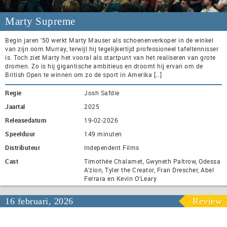
Marty Supreme
Begin jaren ’50 werkt Marty Mauser als schoenenverkoper in de winkel
van zijn oom Murray, terwijl hij tegelijkertijd professioneel tafeltennisser
is. Toch ziet Marty het vooral als startpunt van het realiseren van grote
dromen. Zo is hij gigantische ambitieus en droomt hij ervan om de
British Open te winnen om zo de sport in Amerika […]
Regie
Josh Safdie
Jaartal
2025
Releasedatum
19-02-2026
Speelduur
149 minuten
Distributeur
Independent Films
Cast
Timothée Chalamet, Gwyneth Paltrow, Odessa
A'zion, Tyler the Creator, Fran Drescher, Abel
Ferrara en Kevin O'Leary
16 februari, 2026
Review