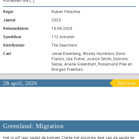
Horsemen die […]
Regie
Ruben Fleischer
Jaartal
2025
Releasedatum
16-04-2026
Speelduur
112 minuten
Distributeur
The Searchers
Cast
Jesse Eisenberg, Woody Harrelson, Dave
Franco, Isla Fisher, Justice Smith, Dominic
Sessa, Ariana Greenblatt, Rosamund Pike en
Morgan Freeman
28 april, 2026
Review
Greenland: Migration
Het is vijf jaar nadat de komeet Clarke het grootste deel van de aarde en