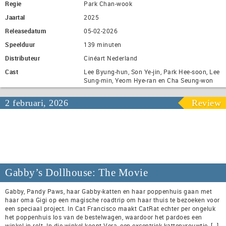
Regie
Park Chan-wook
Jaartal
2025
Releasedatum
05-02-2026
Speelduur
139 minuten
Distributeur
Cinéart Nederland
Cast
Lee Byung-hun, Son Ye-jin, Park Hee-soon, Lee
Sung-min, Yeom Hye-ran en Cha Seung-won
2 februari, 2026
Review
Gabby’s Dollhouse: The Movie
Gabby, Pandy Paws, haar Gabby-katten en haar poppenhuis gaan met
haar oma Gigi op een magische roadtrip om haar thuis te bezoeken voor
een speciaal project. In Cat Francisco maakt CatRat echter per ongeluk
het poppenhuis los van de bestelwagen, waardoor het pardoes een
winkel in rolt. In die winkel koopt Vera, een excentriek kattenvrouwtje, […]