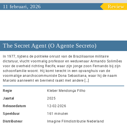
11 februari, 2026
Review
The Secret Agent (O Agente Secreto)
In 1977, tijdens de politieke onrust van de Braziliaanse militaire
dictatuur, vlucht voormalig professor en weduwnaar Armando Solimões
voor de overheid richting Recife, waar zijn jonge zoon Fernando bij zijn
schoonfamilie woont. Hij komt terecht in een opvanghuis van de
voormalige anarchocommuniste Dona Sebastiana, waar hij de naam
Marcelo aanneemt en bevriend raakt met andere […]
Regie
Kleber Mendonça Filho
Jaartal
2025
Releasedatum
12-02-2026
Speelduur
161 minuten
Distributeur
Imagine Filmdistributie Nederland