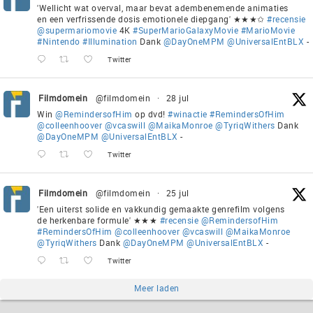
'Wellicht wat overval, maar bevat adembenemende animaties
en een verfrissende dosis emotionele diepgang' ★★★✩
#recensie
@supermariomovie
4K
#SuperMarioGalaxyMovie
#MarioMovie
#Nintendo
#Illumination
Dank
@DayOneMPM
@UniversalEntBLX
-
Twitter
Filmdomein
@filmdomein
·
28 jul
Win
@RemindersofHim
op dvd!
#winactie
#RemindersOfHim
@colleenhoover
@vcaswill
@MaikaMonroe
@TyriqWithers
Dank
@DayOneMPM
@UniversalEntBLX
-
Twitter
Filmdomein
@filmdomein
·
25 jul
'Een uiterst solide en vakkundig gemaakte genrefilm volgens
de herkenbare formule' ★★★
#recensie
@RemindersofHim
#RemindersOfHim
@colleenhoover
@vcaswill
@MaikaMonroe
@TyriqWithers
Dank
@DayOneMPM
@UniversalEntBLX
-
Twitter
Meer laden