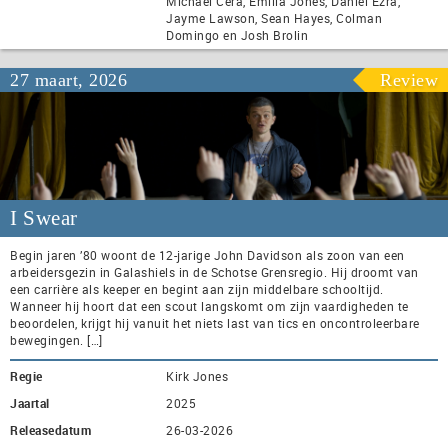
Michael Cera, Emilia Jones, Daniel Ezra,
Jayme Lawson, Sean Hayes, Colman
Domingo en Josh Brolin
27 maart, 2026
Review
I Swear
Begin jaren ’80 woont de 12-jarige John Davidson als zoon van een
arbeidersgezin in Galashiels in de Schotse Grensregio. Hij droomt van
een carrière als keeper en begint aan zijn middelbare schooltijd.
Wanneer hij hoort dat een scout langskomt om zijn vaardigheden te
beoordelen, krijgt hij vanuit het niets last van tics en oncontroleerbare
bewegingen. […]
Regie
Kirk Jones
Jaartal
2025
Releasedatum
26-03-2026