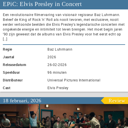
EPiC: Elvis Presley in Concert
Een revolutionaire filmervaring van visionair regisseur Baz Luhrmann.
Beleef de King of Rock ’n’ Roll als nooit tevoren, met exclusieve, nooit
eerder vertoonde beelden die Elvis Presley’s legendarische concerten met
ongekende energie en intimiteit tot leven brengen. Het moet begin jaren
’90 zijn geweest dat de albums van Elvis Presley voor het eerst echt op
[…]
Regie
Baz Luhrmann
Jaartal
2026
Releasedatum
26-02-2026
Speelduur
96 minuten
Distributeur
Universal Pictures International
Cast
Elvis Presley
18 februari, 2026
Review