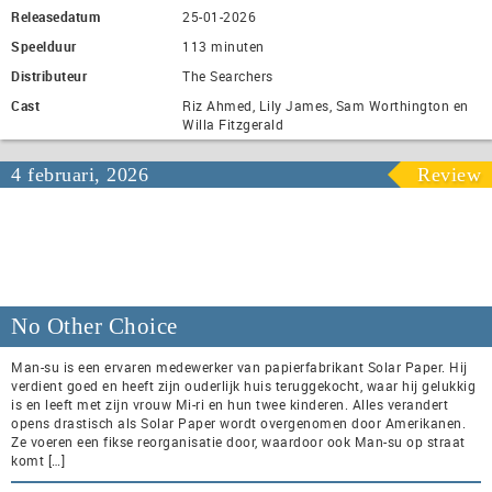
Releasedatum
25-01-2026
Speelduur
113 minuten
Distributeur
The Searchers
Cast
Riz Ahmed, Lily James, Sam Worthington en
Willa Fitzgerald
4 februari, 2026
Review
No Other Choice
Man-su is een ervaren medewerker van papierfabrikant Solar Paper. Hij
verdient goed en heeft zijn ouderlijk huis teruggekocht, waar hij gelukkig
is en leeft met zijn vrouw Mi-ri en hun twee kinderen. Alles verandert
opens drastisch als Solar Paper wordt overgenomen door Amerikanen.
Ze voeren een fikse reorganisatie door, waardoor ook Man-su op straat
komt […]