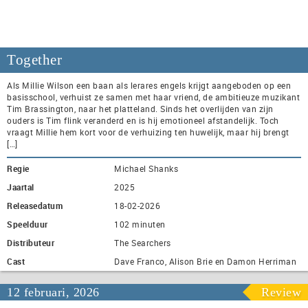
Together
Als Millie Wilson een baan als lerares engels krijgt aangeboden op een
basisschool, verhuist ze samen met haar vriend, de ambitieuze muzikant
Tim Brassington, naar het platteland. Sinds het overlijden van zijn
ouders is Tim flink veranderd en is hij emotioneel afstandelijk. Toch
vraagt Millie hem kort voor de verhuizing ten huwelijk, maar hij brengt
[…]
Regie
Michael Shanks
Jaartal
2025
Releasedatum
18-02-2026
Speelduur
102 minuten
Distributeur
The Searchers
Cast
Dave Franco, Alison Brie en Damon Herriman
12 februari, 2026
Review