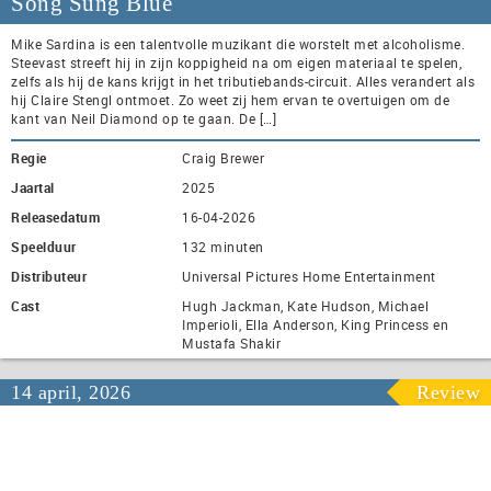
Song Sung Blue
Mike Sardina is een talentvolle muzikant die worstelt met alcoholisme.
Steevast streeft hij in zijn koppigheid na om eigen materiaal te spelen,
zelfs als hij de kans krijgt in het tributiebands-circuit. Alles verandert als
hij Claire Stengl ontmoet. Zo weet zij hem ervan te overtuigen om de
kant van Neil Diamond op te gaan. De […]
Regie
Craig Brewer
Jaartal
2025
Releasedatum
16-04-2026
Speelduur
132 minuten
Distributeur
Universal Pictures Home Entertainment
Cast
Hugh Jackman, Kate Hudson, Michael
Imperioli, Ella Anderson, King Princess en
Mustafa Shakir
14 april, 2026
Review