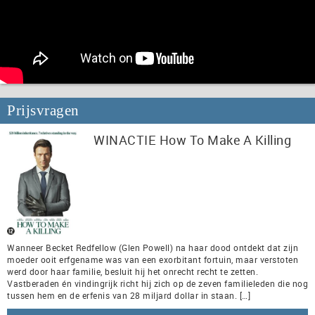
Prijsvragen
WINACTIE How To Make A Killing
Wanneer Becket Redfellow (Glen Powell) na haar dood ontdekt dat zijn
moeder ooit erfgename was van een exorbitant fortuin, maar verstoten
werd door haar familie, besluit hij het onrecht recht te zetten.
Vastberaden én vindingrijk richt hij zich op de zeven familieleden die nog
tussen hem en de erfenis van 28 miljard dollar in staan. […]