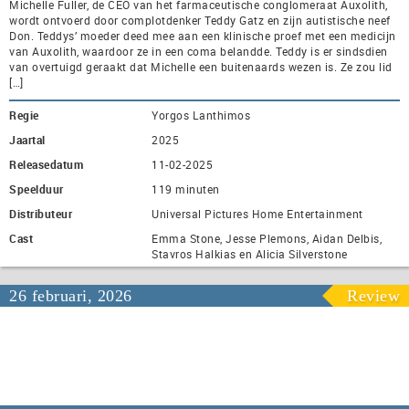
Michelle Fuller, de CEO van het farmaceutische conglomeraat Auxolith,
wordt ontvoerd door complotdenker Teddy Gatz en zijn autistische neef
Don. Teddys’ moeder deed mee aan een klinische proef met een medicijn
van Auxolith, waardoor ze in een coma belandde. Teddy is er sindsdien
van overtuigd geraakt dat Michelle een buitenaards wezen is. Ze zou lid
[…]
Regie
Yorgos Lanthimos
Jaartal
2025
Releasedatum
11-02-2025
Speelduur
119 minuten
Distributeur
Universal Pictures Home Entertainment
Cast
Emma Stone, Jesse Plemons, Aidan Delbis,
Stavros Halkias en Alicia Silverstone
26 februari, 2026
Review