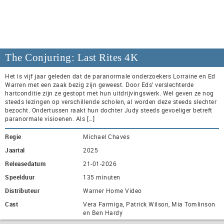
The Conjuring: Last Rites 4K
Het is vijf jaar geleden dat de paranormale onderzoekers Lorraine en Ed
Warren met een zaak bezig zijn geweest. Door Eds’ verslechterde
hartconditie zijn ze gestopt met hun uitdrijvingswerk. Wel geven ze nog
steeds lezingen op verschillende scholen, al worden deze steeds slechter
bezocht. Ondertussen raakt hun dochter Judy steeds gevoeliger betreft
paranormale visioenen. Als […]
Regie
Michael Chaves
Jaartal
2025
Releasedatum
21-01-2026
Speelduur
135 minuten
Distributeur
Warner Home Video
Cast
Vera Farmiga, Patrick Wilson, Mia Tomlinson
en Ben Hardy