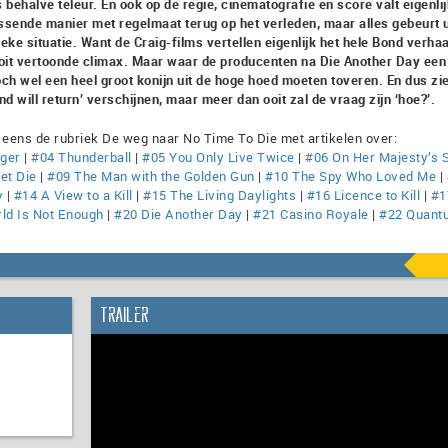
es behalve teleur. En ook op de regie, cinematografie en score valt eigenli
sende manier met regelmaat terug op het verleden, maar alles gebeurt u
eke situatie. Want de Craig-films vertellen eigenlijk het hele Bond verha
 nooit vertoonde climax. Maar waar de producenten na Die Another Day een
och wel een heel groot konijn uit de hoge hoed moeten toveren. En dus zi
 will return’ verschijnen, maar meer dan ooit zal de vraag zijn ‘hoe?’.
 eens de rubriek De weg naar No Time To Die met artikelen over:
nger
|
#04 Thunderball
|
#05 You Only Live Twice
|
#06 On Her Majesty’s 
et Die
|
#09 The Man with the Golden Gun
|
#10 The Spy Who Loved Me
|
y
|
#14 A View to a Kill
|
#15 The Living Daylights
|
#16 Licence to Kill
|
#1
ld Is Not Enough
|
#20 Die Another Day
|
#21 Casino Royale
|
#22 Quant
Trailer