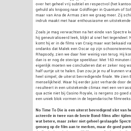
over het geheel vrij subtiel en respectvol (het kanto
gehuld als knipoog naar Goldfinger in Quantum of Sol
maar van Ana de Armas zien we graag meer. Zij schi
indruk maakt met haar enthousiasme en uitstekende 
Zoals je mag verwachten na het einde van Spectre ke
hij geneutraliseerd leek, blijkt al snel het tegendeel
komt hij er in de films van Craig maar wat bekaaid v
ondanks dat Malek een Oscar op zijn schoonsteenma
Rhapsody, zien we daar hier weinig van terug. Hij k
dan is er nog de stevige speelduur. Met 163 minuten 
eigenlijk moeten we concluderen dat er zeker nog 
half uurtje uit te halen. Dan zou je je nu af kunnen 
heel simpel; de uiterst bevredigende finale. We zie
menselijkheid. Waar hij eerder juist verharde door de
resulteert in een uitstekende climax met een verras
qua actie niet bij Casino Royale, is nergens zo goed a
een uniek blok vormen in de legendarische filmreeks
No Time To Die is een uiterst bevredigend slot van h
acteerde in twee van de beste Bond-films aller tijde
wat betere, maar zeker niet geheel geslaagde Spectre
genoeg op de film aan te merken, maar de goed punten