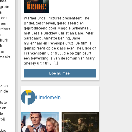
ande
groter
e,
 dat
Warner Bros. Pictures presenteert The
l een
Bride!, geschreven, geregisseerd en
geproduceerd door Maggie Gyllenhaal,
utloos
met Jessie Buckley, Christian Bale, Peter
en
Sarsgaard, Annette Bening, Jake
churk
Gyllenhaal en Penélope Cruz. De film is
lt
geïnspireerd op de klassieker The Bride of
omi
Frankenstein uit 1935, die op zijn beurt
 maakt
een bewerking is van de roman van Mary
Shelley uit 1818. […]
Doe nu mee!
 zich
in de
n
filmdomein
tste
t en
de
bij
e
kkig