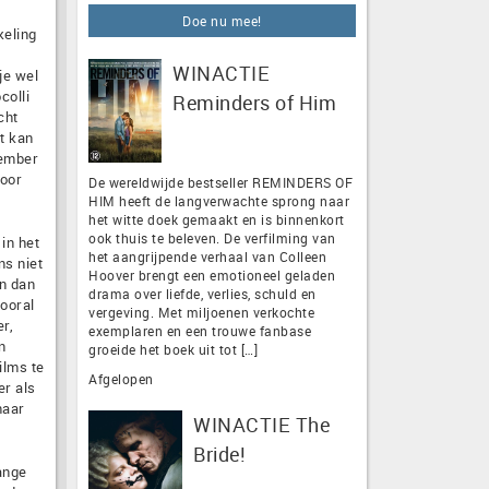
Doe nu mee!
keling
WINACTIE
je wel
colli
Reminders of Him
cht
t kan
vember
voor
De wereldwijde bestseller REMINDERS OF
HIM heeft de langverwachte sprong naar
het witte doek gemaakt en is binnenkort
ook thuis te beleven. De verfilming van
in het
het aangrijpende verhaal van Colleen
ns niet
Hoover brengt een emotioneel geladen
En dan
drama over liefde, verlies, schuld en
ooral
vergeving. Met miljoenen verkochte
r,
exemplaren en een trouwe fanbase
n
groeide het boek uit tot […]
ilms te
Afgelopen
er als
maar
WINACTIE The
Bride!
lange