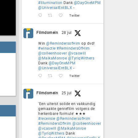
#Illumination
Dank
@DayOneMPM
@UniversalEntBLX
-
Twitter
Filmdomein
28 jul
Win
@RemindersofHim
op dvd!
#winactie
#RemindersOfHim
@colleenhoover
@vcaswill
@MaikaMonroe
@TyriqWithers
Dank
@DayOneMPM
@UniversalEntBLX
-
Twitter
Filmdomein
25 jul
'Een uiterst solide en vakkundig
gemaakte genrefilm volgens de
herkenbare formule' ★★★
#recensie
@RemindersofHim
#RemindersOfHim
@colleenhoover
@vcaswill
@MaikaMonroe
@TyriqWithers
Dank
@DayOneMPM
@UniversalEntBLX