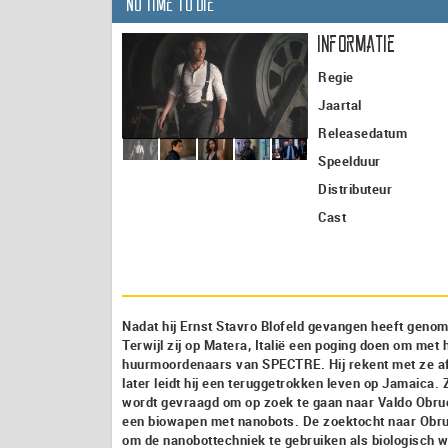
No Time to Die
Informatie
Regie
Jaartal
Releasedatum
Speelduur
Distributeur
Cast
Nadat hij Ernst Stavro Blofeld gevangen heeft geno
Terwijl zij op Matera, Italië een poging doen om met
huurmoordenaars van SPECTRE. Hij rekent met ze af,
later leidt hij een teruggetrokken leven op Jamaica. Z
wordt gevraagd om op zoek te gaan naar Valdo Obruc
een biowapen met nanobots. De zoektocht naar Obruch
om de nanobottechniek te gebruiken als biologisch 