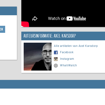
cik
Auteursinformatie: Axel Karsdorp
Alle artikelen van Axel Karsdorp
Facebook
Instagram
WhatiWatch