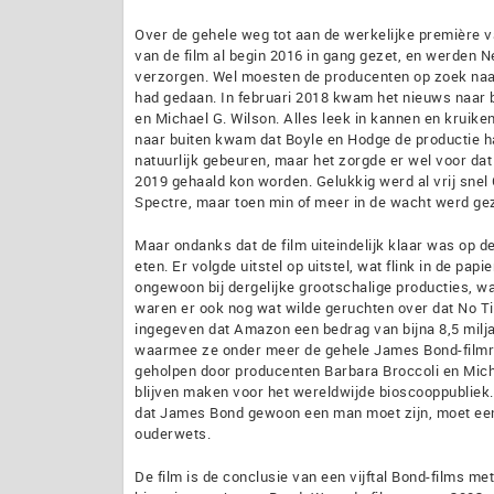
Over de gehele weg tot aan de werkelijke première va
van de film al begin 2016 in gang gezet, en werden 
verzorgen. Wel moesten de producenten op zoek naar
had gedaan. In februari 2018 kwam het nieuws naar b
en Michael G. Wilson. Alles leek in kannen en kruike
naar buiten kwam dat Boyle en Hodge de productie 
natuurlijk gebeuren, maar het zorgde er wel voor d
2019 gehaald kon worden. Gelukkig werd al vrij sne
Spectre, maar toen min of meer in de wacht werd ge
Maar ondanks dat de film uiteindelijk klaar was op 
eten. Er volgde uitstel op uitstel, wat flink in de pa
ongewoon bij dergelijke grootschalige producties, wa
waren er ook nog wat wilde geruchten over dat No Ti
ingegeven dat Amazon een bedrag van bijna 8,5 milj
waarmee ze onder meer de gehele James Bond-filmreek
geholpen door producenten Barbara Broccoli en Micha
blijven maken voor het wereldwijde bioscooppubliek.
dat James Bond gewoon een man moet zijn, moet een 
ouderwets.
De film is de conclusie van een vijftal Bond-films me