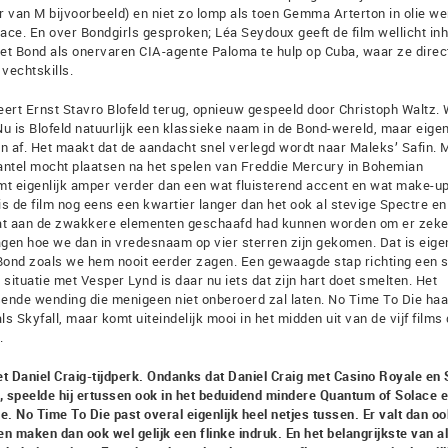
or van M bijvoorbeeld) en niet zo lomp als toen Gemma Arterton in olie we
ace. En over Bondgirls gesproken; Léa Seydoux geeft de film wellicht in
et Bond als onervaren CIA-agente Paloma te hulp op Cuba, waar ze direc
vechtskills.
ert Ernst Stavro Blofeld terug, opnieuw gespeeld door Christoph Waltz.
. Nu is Blofeld natuurlijk een klassieke naam in de Bond-wereld, maar eigen
an af. Het maakt dat de aandacht snel verlegd wordt naar Maleks’ Safin. 
ntel mocht plaatsen na het spelen van Freddie Mercury in Bohemian
omt eigenlijk amper verder dan een wat fluisterend accent en wat make-up
is de film nog eens een kwartier langer dan het ook al stevige Spectre en
wat aan de zwakkere elementen geschaafd had kunnen worden om er zeke
vragen hoe we dan in vredesnaam op vier sterren zijn gekomen. Dat is eigen
n Bond zoals we hem nooit eerder zagen. Een gewaagde stap richting een 
 situatie met Vesper Lynd is daar nu iets dat zijn hart doet smelten. Het
sende wending die menigeen niet onberoerd zal laten. No Time To Die haal
ls Skyfall, maar komt uiteindelijk mooi in het midden uit van de vijf films 
.
et Daniel Craig-tijdperk. Ondanks dat Daniel Craig met Casino Royale en 
n, speelde hij ertussen ook in het beduidend mindere Quantum of Solace e
. No Time To Die past overal eigenlijk heel netjes tussen. Er valt dan oo
 maken dan ook wel gelijk een flinke indruk. En het belangrijkste van al