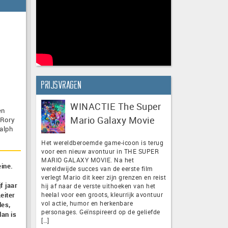
Prijsvragen
WINACTIE The Super
en
Mario Galaxy Movie
 Rory
Ralph
Het wereldberoemde game-icoon is terug
voor een nieuw avontuur in THE SUPER
MARIO GALAXY MOVIE. Na het
ine.
wereldwijde succes van de eerste film
verlegt Mario dit keer zijn grenzen en reist
f jaar
hij af naar de verste uithoeken van het
eiter
heelal voor een groots, kleurrijk avontuur
vol actie, humor en herkenbare
les,
personages. Geïnspireerd op de geliefde
lan is
[…]