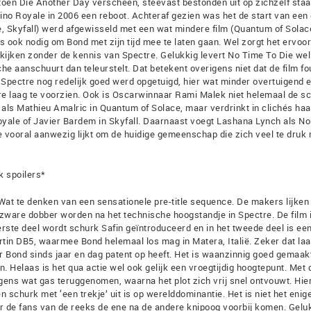
 toen Die Another Day verscheen, steevast bestonden uit op zichzelf sta
no Royale in 2006 een reboot. Achteraf gezien was het de start van een 
e, Skyfall) werd afgewisseld met een wat mindere film (Quantum of Solac
 ook nodig om Bond met zijn tijd mee te laten gaan. Wel zorgt het ervoor
e kijken zonder de kennis van Spectre. Gelukkig levert No Time To Die we
he aanschuurt dan teleurstelt. Dat betekent overigens niet dat de film fo
 Spectre nog redelijk goed werd opgetuigd, hier wat minder overtuigend 
re laag te voorzien. Ook is Oscarwinnaar Rami Malek niet helemaal de s
r als Mathieu Amalric in Quantum of Solace, maar verdrinkt in clichés haa
yale of Javier Bardem in Skyfall. Daarnaast voegt Lashana Lynch als N
e vooral aanwezig lijkt om de huidige gemeenschap die zich veel te druk
k spoilers*
Wat te denken van een sensationele pre-title sequence. De makers lijken
en zware dobber worden na het technische hoogstandje in Spectre. De film 
 eerste deel wordt schurk Safin geïntroduceerd en in het tweede deel is ee
in DB5, waarmee Bond helemaal los mag in Matera, Italië. Zeker dat laa
aar Bond sinds jaar en dag patent op heeft. Het is waanzinnig goed gemaak
en. Helaas is het qua actie wel ook gelijk een vroegtijdig hoogtepunt. Met 
gens wat gas teruggenomen, waarna het plot zich vrij snel ontvouwt. Hier
n schurk met ‘een trekje’ uit is op werelddominantie. Het is niet het enig
r de fans van de reeks de ene na de andere knipoog voorbij komen. Gelu