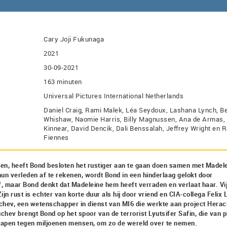
Cary Joji Fukunaga
2021
30-09-2021
163 minuten
Universal Pictures International Netherlands
Daniel Craig, Rami Malek, Léa Seydoux, Lashana Lynch, B
Whishaw, Naomie Harris, Billy Magnussen, Ana de Armas,
Kinnear, David Dencik, Dali Benssalah, Jeffrey Wright en 
Fiennes
men, heeft Bond besloten het rustiger aan te gaan doen samen met Madele
 hun verleden af te rekenen, wordt Bond in een hinderlaag gelokt door
 maar Bond denkt dat Madeleine hem heeft verraden en verlaat haar. Vij
ijn rust is echter van korte duur als hij door vriend en CIA-collega Felix L
hev, een wetenschapper in dienst van MI6 die werkte aan project Herac
ev brengt Bond op het spoor van de terrorist Lyutsifer Safin, die van p
wapen tegen miljoenen mensen, om zo de wereld over te nemen.