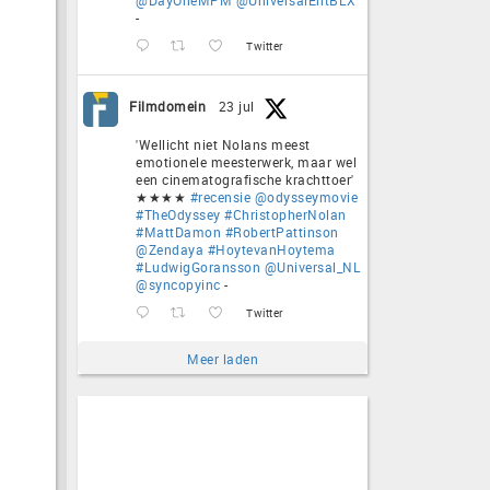
-
Twitter
Filmdomein
23 jul
'Wellicht niet Nolans meest
emotionele meesterwerk, maar wel
een cinematografische krachttoer'
★★★★
#recensie
@odysseymovie
#TheOdyssey
#ChristopherNolan
#MattDamon
#RobertPattinson
@Zendaya
#HoytevanHoytema
#LudwigGoransson
@Universal_NL
@syncopyinc
-
Twitter
Meer laden