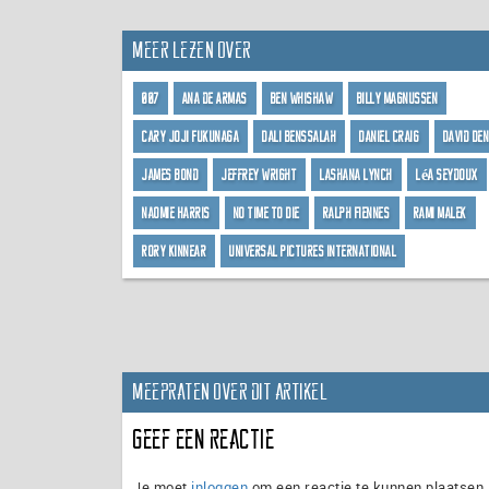
Meer lezen over
007
Ana de Armas
Ben Whishaw
Billy Magnussen
Cary Joji Fukunaga
Dali Benssalah
Daniel Craig
David Den
James Bond
Jeffrey Wright
Lashana Lynch
Léa Seydoux
Naomie Harris
No Time To Die
Ralph Fiennes
Rami Malek
Rory Kinnear
Universal Pictures International
Meepraten over dit artikel
Geef een reactie
Je moet
inloggen
om een reactie te kunnen plaatsen.