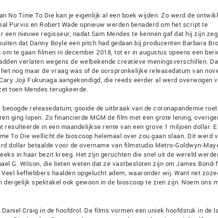
n No Time To Die kan je eigenlijk al een boek wijden. Zo werd de ontwik
Neal Purvis en Robert Wade opnieuw werden benaderd om het script te
 een nieuwe regisseur, nadat Sam Mendes te kennen gaf dat hij zijn zeg
uiten dat Danny Boyle een pitch had gedaan bij producenten Barbara Bro
n om te gaan filmen in december 2018, tot er in augustus opeens een beri
hadden verlaten wegens de welbekende creatieve meningsverschillen. Da
at het nog maar de vraag was of de oorspronkelijke releasedatum van no
l Cary Joji Fukunaga aangekondigd, die reeds eerder al werd overwogen 
zet toen Mendes terugkeerde.
de beoogde releasedatum, gooide de uitbraak van de coronapandemie roet 
pieren ging lopen. Zo financierde MGM de film met een grote lening, overige
t resulteerde in een maandelijkse rente van een grove 1 miljoen dollar. 
me To Die wellicht de bioscoop helemaal over zou gaan slaan. Dit werd v
ard dollar betaalde voor de overname van filmstudio Metro-Goldwyn-Maye
s in haar bezit kreeg. Het zijn geruchten die snel uit de wereld werde
el G. Wilson, die lieten weten dat ze vastbesloten zijn om James Bond-f
 Veel liefhebbers haalden opgelucht adem, waaronder wij. Want net zoze
dergelijk spektakel ook gewoon in de bioscoop te zien zijn. Noem ons 
t Daniel Craig in de hoofdrol. De films vormen een uniek hoofdstuk in de 