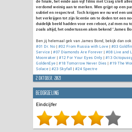
de finale, het einde aan vijf films met Craig stelt all
verdomd weinig aan te merken. Men grijpt op een pas
subtiel en respectvol. Toch krijgen we nu wel een uni
het verkrijgen tot zijn licentie om te doden tot een
duidelijk beeld hadden voor een reboot, zal men nu t
zoals altijd, het ondertussen alom bekend ‘James Bond
Ben jij helemaal gek van James Bond, bekijk dan ook
#01 Dr. No
|
#02 From Russia with Love
|
#03 Goldfi
Service
|
#07 Diamonds Are Forever
|
#08 Live and L
Moonraker
|
#12 For Your Eyes Only
|
#13 Octopuss
GoldenEye
|
#18 Tomorrow Never Dies
|
#19 The Wor
Solace
|
#23 Skyfall
|
#24 Spectre
2 oktober, 2021
Beoordeling
Eindcijfer