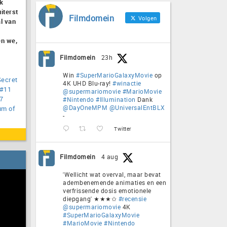
jk
iterst
Filmdomein
Volgen
al van
en we,
Filmdomein
23h
Win
#SuperMarioGalaxyMovie
op
Secret
4K UHD Blu-ray!
#winactie
#11
@supermariomovie
#MarioMovie
7
#Nintendo
#Illumination
Dank
@DayOneMPM
@UniversalEntBLX
um of
-
Twitter
Filmdomein
4 aug
'Wellicht wat overval, maar bevat
adembenemende animaties en een
verfrissende dosis emotionele
diepgang' ★★★✩
#recensie
@supermariomovie
4K
#SuperMarioGalaxyMovie
#MarioMovie
#Nintendo