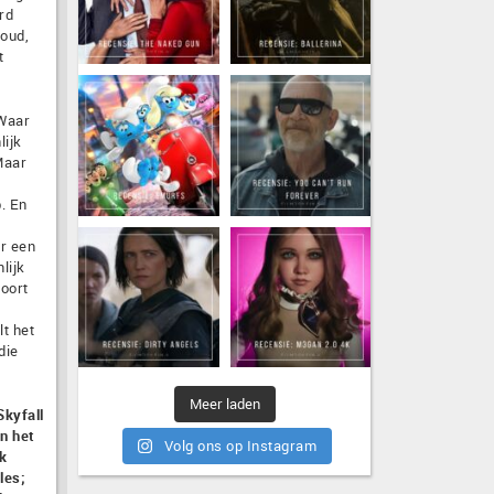
rd
houd,
t
 Waar
lijk
Maar
. En
r een
lijk
soort
t het
die
Meer laden
Skyfall
n het
Volg ons op Instagram
k
les;