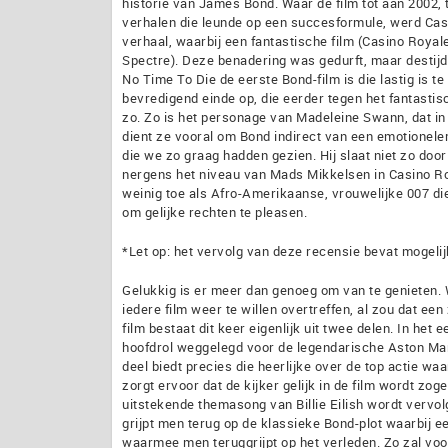
historie van James Bond. Waar de film tot aan 2002,
verhalen die leunde op een succesformule, werd Casi
verhaal, waarbij een fantastische film (Casino Royal
Spectre). Deze benadering was gedurft, maar destijds
No Time To Die de eerste Bond-film is die lastig is t
bevredigend einde op, die eerder tegen het fantastisc
zo. Zo is het personage van Madeleine Swann, dat in
dient ze vooral om Bond indirect van een emotionele
die we zo graag hadden gezien. Hij slaat niet zo doo
nergens het niveau van Mads Mikkelsen in Casino Ro
weinig toe als Afro-Amerikaanse, vrouwelijke 007 di
om gelijke rechten te pleasen.
*Let op: het vervolg van deze recensie bevat mogelij
Gelukkig is er meer dan genoeg om van te genieten. 
iedere film weer te willen overtreffen, al zou dat e
film bestaat dit keer eigenlijk uit twee delen. In het
hoofdrol weggelegd voor de legendarische Aston Mart
deel biedt precies die heerlijke over de top actie w
zorgt ervoor dat de kijker gelijk in de film wordt zog
uitstekende themasong van Billie Eilish wordt vervol
grijpt men terug op de klassieke Bond-plot waarbij ee
waarmee men teruggrijpt op het verleden. Zo zal voo