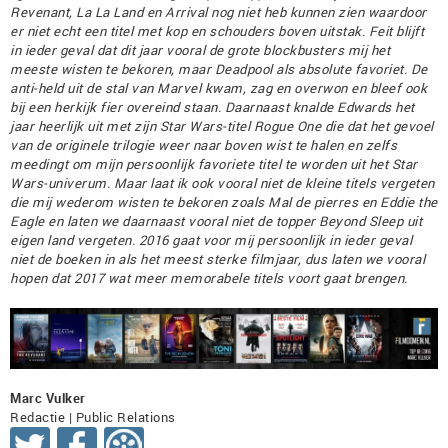
Revenant, La La Land en Arrival nog niet heb kunnen zien waardoor
er niet echt een titel met kop en schouders boven uitstak. Feit blijft
in ieder geval dat dit jaar vooral de grote blockbusters mij het
meeste wisten te bekoren, maar Deadpool als absolute favoriet. De
anti-held uit de stal van Marvel kwam, zag en overwon en bleef ook
bij een herkijk fier overeind staan. Daarnaast knalde Edwards het
jaar heerlijk uit met zijn Star Wars-titel Rogue One die dat het gevoel
van de originele trilogie weer naar boven wist te halen en zelfs
meedingt om mijn persoonlijk favoriete titel te worden uit het Star
Wars-univerum. Maar laat ik ook vooral niet de kleine titels vergeten
die mij wederom wisten te bekoren zoals Mal de pierres en Eddie the
Eagle en laten we daarnaast vooral niet de topper Beyond Sleep uit
eigen land vergeten. 2016 gaat voor mij persoonlijk in ieder geval
niet de boeken in als het meest sterke filmjaar, dus laten we vooral
hopen dat 2017 wat meer memorabele titels voort gaat brengen.
Marc Vulker
Redactie | Public Relations