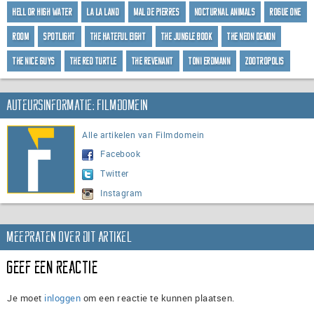
Hell or High Water
La La Land
Mal de pierres
Nocturnal Animals
Rogue One
Room
Spotlight
The Hateful Eight
The Jungle Book
The Neon Demon
The Nice Guys
The Red Turtle
The Revenant
Toni Erdmann
Zootropolis
Auteursinformatie: Filmdomein
Alle artikelen van Filmdomein
Facebook
Twitter
Instagram
Meepraten over dit artikel
Geef een reactie
Je moet
inloggen
om een reactie te kunnen plaatsen.