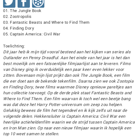
01. The Jungle Book
02. Zootropolis
03. Fantastic Beasts and Where to Find Them
04. Finding Dory
05. Captain America: Civil War
Toelichting:
Dit jaar heb ik mijn tijd vooral besteed aan het kijken van series als
Outlander en Penny Dreadful. Aan het einde van het jaar is het dan
best moeilijk om een fatsoenlijke filmjaarlijst aan te leveren. Films
van Disney ging ik overduidelijk een paar keer even lekker voor
zitten. Bovenaan mijn lijst prijkt dan ook The Jungle Book, een film
die eer doet aan de bekende tekenfilm. Daarna zien we ook Zootopia
en Finding Dory, twee films waarmee Disney opnieuw pareltjes aan
hun collectie toevoegt. Op de derde plek staat Fantastic Beasts and
Where to Find Them. Een film waarvan ik toch wel een beetje bang
was dat deze het Harry Potter-universum om zeep zou helpen.
Gelukkig bewees de film het tegendeel en ik kijk zelfs uit naar de
volgende delen. Hekkensluiter is Captain America: Civil War een
heerlijke actieheldenfilm waarin we de strijd tussen Captain America
en Iron Man zien. Op naar een nieuw filmjaar waarin ik hopelijk een
top 10 weet samen te stellen.