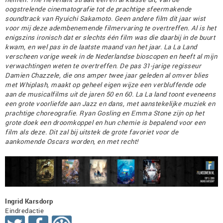
oogstrelende cinematografie tot de prachtige sfeermakende
soundtrack van Ryuichi Sakamoto. Geen andere film dit jaar wist
voor mij deze adembenemende filmervaring te overtreffen. Al is het
enigszins ironisch dat er slechts één film was die daarbij in de buurt
kwam, en wel pas in de laatste maand van het jaar. La La Land
verscheen vorige week in de Nederlandse bioscopen en heeft al mijn
verwachtingen weten te overtreffen. De pas 31-jarige regisseur
Damien Chazzele, die ons amper twee jaar geleden al omver blies
met Whiplash, maakt op geheel eigen wijze een verbluffende ode
aan de musicalfilms uit de jaren 50 en 60. La La land toont eveneens
een grote voorliefde aan Jazz en dans, met aanstekelijke muziek en
prachtige choreografie. Ryan Gosling en Emma Stone zijn op het
grote doek een droomkoppel en hun chemie is bepalend voor een
film als deze. Dit zal bij uitstek de grote favoriet voor de
aankomende Oscars worden, en met recht!
Ingrid Karsdorp
Eindredactie