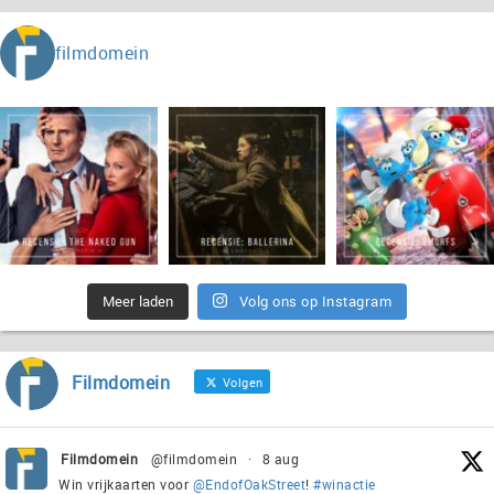
filmdomein
Meer laden
Volg ons op Instagram
Filmdomein
Volgen
Filmdomein
@filmdomein
·
8 aug
Win vrijkaarten voor
@EndofOakStreet
!
#winactie