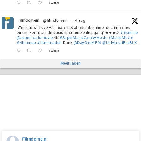
Twitter
Filmdomein
@filmdomein
·
4 aug
'Wellicht wat overval, maar bevat adembenemende animaties
en een verfrissende dosis emotionele diepgang' ★★★✩
#recensie
@supermariomovie
4K
#SuperMarioGalaxyMovie
#MarioMovie
#Nintendo
#Illumination
Dank
@DayOneMPM
@UniversalEntBLX
-
Twitter
Meer laden
Filmdomein