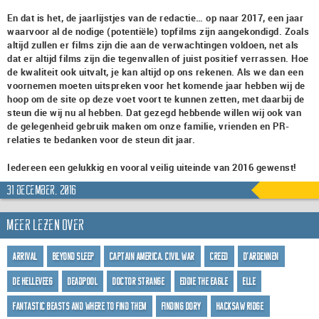
En dat is het, de jaarlijstjes van de redactie… op naar 2017, een jaar
waarvoor al de nodige (potentiële) topfilms zijn aangekondigd. Zoals
altijd zullen er films zijn die aan de verwachtingen voldoen, net als
dat er altijd films zijn die tegenvallen of juist positief verrassen. Hoe
de kwaliteit ook uitvalt, je kan altijd op ons rekenen. Als we dan een
voornemen moeten uitspreken voor het komende jaar hebben wij de
hoop om de site op deze voet voort te kunnen zetten, met daarbij de
steun die wij nu al hebben. Dat gezegd hebbende willen wij ook van
de gelegenheid gebruik maken om onze familie, vrienden en PR-
relaties te bedanken voor de steun dit jaar.
Iedereen een gelukkig en vooral veilig uiteinde van 2016 gewenst!
31 december, 2016
Meer lezen over
Arrival
Beyond Sleep
Captain America: Civil War
Creed
D'Ardennen
De Helleveeg
Deadpool
Doctor Strange
Eddie The Eagle
Elle
Fantastic Beasts and Where to Find Them
Finding Dory
Hacksaw Ridge