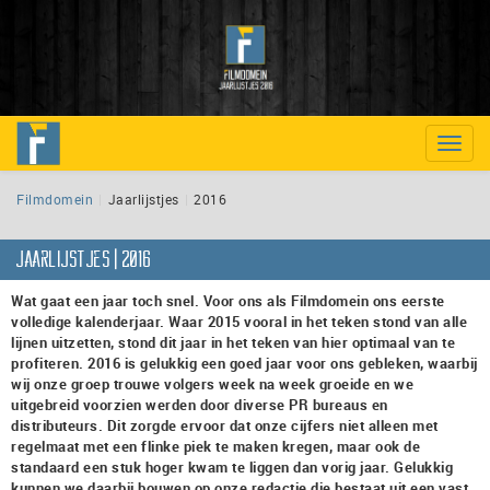
Toggle
naviga
Filmdomein
Jaarlijstjes
2016
Jaarlijstjes | 2016
Wat gaat een jaar toch snel. Voor ons als Filmdomein ons eerste
volledige kalenderjaar. Waar 2015 vooral in het teken stond van alle
lijnen uitzetten, stond dit jaar in het teken van hier optimaal van te
profiteren. 2016 is gelukkig een goed jaar voor ons gebleken, waarbij
wij onze groep trouwe volgers week na week groeide en we
uitgebreid voorzien werden door diverse PR bureaus en
distributeurs. Dit zorgde ervoor dat onze cijfers niet alleen met
regelmaat met een flinke piek te maken kregen, maar ook de
standaard een stuk hoger kwam te liggen dan vorig jaar. Gelukkig
kunnen we daarbij bouwen op onze redactie die bestaat uit een vast