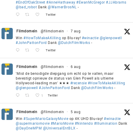
#EndOfOakStreet
#AnneHathaway
#EwanMcGregor
#JJAbrams
@bad_robot
Dank
@WarnerBrosNL
-
Twitter
Filmdomein
@filmdomein
·
7 aug
Win
#HowToMakeAKilling
op Blu-ray!
#winactie
@glenpowell
#JohnPattonFord
Dank
@DutchFilmWorks
-
Twitter
Filmdomein
@filmdomein
·
6 aug
'Mist de benodigde diepgang om echt op te vallen, maar
bevestigt opnieuw de status van Glen Powell als ultieme
Hollywood-leading man' ★★★
#recensie
#HowToMakeAKilling
@glenpowell
#JohnPattonFord
Dank
@DutchFilmWorks
-
1
Twitter
Filmdomein
@filmdomein
·
5 aug
Win
#SuperMarioGalaxyMovie
op 4K UHD Blu-ray!
#winactie
@supermariomovie
#MarioMovie
#Nintendo
#Illumination
Dank
@DayOneMPM
@UniversalEntBLX
-