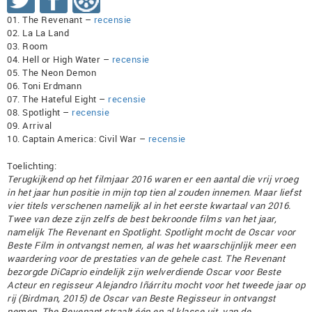
01. The Revenant –
recensie
02. La La Land
03. Room
04. Hell or High Water –
recensie
05. The Neon Demon
06. Toni Erdmann
07. The Hateful Eight –
recensie
08. Spotlight –
recensie
09. Arrival
10. Captain America: Civil War –
recensie
Toelichting:
Terugkijkend op het filmjaar 2016 waren er een aantal die vrij vroeg
in het jaar hun positie in mijn top tien al zouden innemen. Maar liefst
vier titels verschenen namelijk al in het eerste kwartaal van 2016.
Twee van deze zijn zelfs de best bekroonde films van het jaar,
namelijk The Revenant en Spotlight. Spotlight mocht de Oscar voor
Beste Film in ontvangst nemen, al was het waarschijnlijk meer een
waardering voor de prestaties van de gehele cast. The Revenant
bezorgde DiCaprio eindelijk zijn welverdiende Oscar voor Beste
Acteur en regisseur Alejandro Iñárritu mocht voor het tweede jaar op
rij (Birdman, 2015) de Oscar van Beste Regisseur in ontvangst
nemen. The Revenant straalt één en al klasse uit, van de