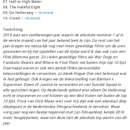
07. Hell or High Water
08. The Hateful Eight
09. De Helleveeg –
recensie
10. Creed –
recensie
Toelichting:
2016 was een veelbewogen jaar waarin de absolute nummer 1 al in
de eerste maand van het jaar bekend leek te zijn. De rest van het
jaar kregen we natuurlijk nog veel meer geweldige films om de oren
gesmeten en bij het opstellen van dit lijstje werd ik dan ook voor een
flink dilemma gezet. Zo vielen geweldige films als War Dogs en
Fantastic Beasts and Where to Find Them net buiten mijn top 10 lijst.
Daarnaast waren er ook een aantal flinke persoonlijke
teleurstellingen te verwerken, zo bleek Rogue One niet helemaal wat
ik had gehoopt. Ook kregen we de teleurstelling van Batman v
Superman: Dawn of Justice te verwerken en viel Suicide Squad in
alle opzichten tegen. Op Nederlands gebied wist alleen De Helleveeg
echt te imponeren en viel Knielen op een Bed Violen net buiten de top
10 lijst. Prooi van Dick Maas wist voor mij dan ook een absoluut diep
dieptepunt in de Nederlandse filmgeschiedenis te bereiken. Waar
vorig jaar nog een beetje tegenviel met zijn filmaanbod, kende 2016
meer hoogtepunten, waarvan deze tien de absolute top waren van dit
jaar.