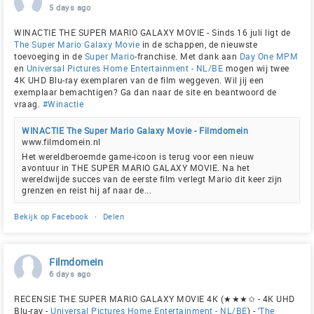
5 days ago
WINACTIE THE SUPER MARIO GALAXY MOVIE - Sinds 16 juli ligt de
The Super Mario Galaxy Movie
in de schappen, de nieuwste
toevoeging in de
Super Mario
-franchise. Met dank aan
Day One MPM
en
Universal Pictures Home Entertainment - NL/BE
mogen wij twee
4K UHD Blu-ray exemplaren van de film weggeven. Wil jij een
exemplaar bemachtigen? Ga dan naar de site en beantwoord de
vraag.
#Winactie
WINACTIE The Super Mario Galaxy Movie - Filmdomein
www.filmdomein.nl
Het wereldberoemde game-icoon is terug voor een nieuw
avontuur in THE SUPER MARIO GALAXY MOVIE. Na het
wereldwijde succes van de eerste film verlegt Mario dit keer zijn
grenzen en reist hij af naar de...
Bekijk op Facebook
·
Delen
Filmdomein
6 days ago
RECENSIE THE SUPER MARIO GALAXY MOVIE 4K (★★★✩ - 4K UHD
Blu-ray -
Universal Pictures Home Entertainment - NL/BE
) - '
The